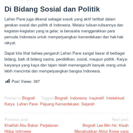
Di Bidang Sosial dan Politik
Lafran Pane juga dikenal sebagai sosok yang aktif terlibat dalam
gerakan sosial dan politik di Indonesia. Melalui tulisan-tulisannya dan
kegiatan-kegiatan yang ia gelar, ia berusaha menggerakkan para
pemuda Indonesia untuk memperjuangkan kemerdekaan dan hak-hak
rakyat.
Dapat kita lihat bahwa pengaruh Lafran Pane sangat besar di berbagai
bidang, baik di bidang sastra, pendidikan, sosial, maupun politik. Karya-
karyanya yang kaya dan tajam telah memengaruhi banyak orang untuk
lebih mencintai dan memperjuangkan bangsa Indonesia.
Post Views:
397
Posted in
Biografi
Tagged
Biografi
,
Indonesia
,
Inspiratif
,
Intelektual
,
Karya
,
Lafran Pane
,
Pejuang Kemerdekaan
,
Sejarah
Post
Previous post
Next post
Khalifah Abu Bakar: Perjalanan
Biografi Lee Min Ho: Kisah
navigation
Hidup Istimewa
Menakjubkan Aktor Korea yang