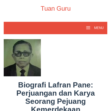
Skip
to
Tuan Guru
content
MENU
Biografi Lafran Pane:
Perjuangan dan Karya
Seorang Pejuang
Kemerdekaan