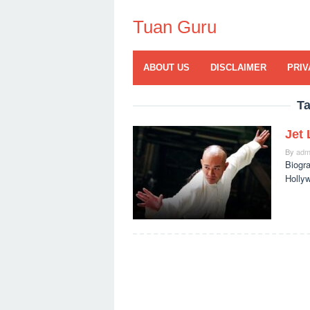
Skip
to
Tuan Guru
content
ABOUT US
DISCLAIMER
PRIV
T
Jet
By
adm
Biogra
Hollyw