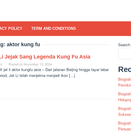
ACY POLICY
TERM AND CONDITIONS
ag:
aktor kung fu
Search
 Li Jejak Sang Legenda Kung Fu Asia
in
Posted on
November 13, 2024
Rec
fi jet li aktor kungfu asia – Dari jalanan Beijing hingga layar lebar
ood, Jet Li telah menjelma menjadi ikon […]
Biograf
Pemiki
Biograf
Hidupn
Biograf
Sukses 
Biograf
Perjua