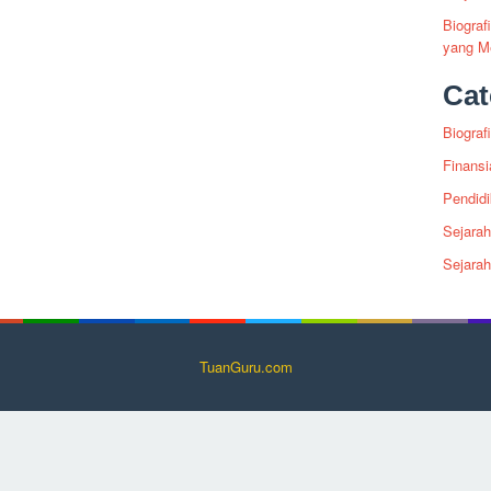
Biogra
yang Me
Cat
Biografi
Finansi
Pendid
Sejarah
Sejara
TuanGuru.com