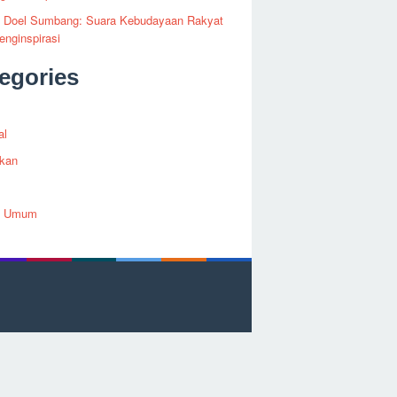
fi Doel Sumbang: Suara Kebudayaan Rakyat
nginspirasi
egories
al
ikan
h Umum