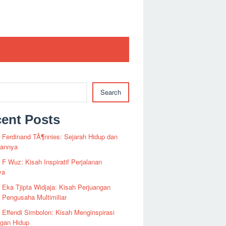
Search
ent Posts
i Ferdinand TÃ¶nnies: Sejarah Hidup dan
rannya
i F Wuz: Kisah Inspiratif Perjalanan
ya
i Eka Tjipta Widjaja: Kisah Perjuangan
Pengusaha Multimiliar
i Effendi Simbolon: Kisah Menginspirasi
ngan Hidup