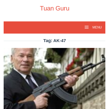
Skip
to
Tuan Guru
content
MENU
Tag:
AK-47