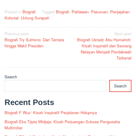
Posted in
Biografi
Tagged
Biografi
,
Pahlawan
,
Pasuruan
,
Penjajahan
Kolonial
,
Untung Surapati
Post
Previous post
Next post
Biografi Try Sutrisno: Dari Tentara
Biografi Ustadz Abu Humairoh:
navigation
hingga Wakil Presiden
Kisah Inspiratif dari Seorang
Nelayan Menjadi Pendakwah
Terkenal
Search
Search
Recent Posts
Biografi F Wuz: Kisah Inspiratif Perjalanan Hidupnya
Biografi Eka Tjipta Widjaja: Kisah Perjuangan Sukses Pengusaha
Multimiliar