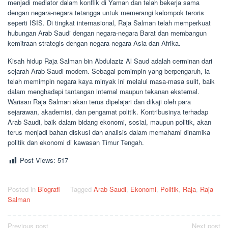
menjadi mediator dalam konflik di Yaman dan telah bekerja sama
dengan negara-negara tetangga untuk memerangi kelompok teroris
seperti ISIS. Di tingkat internasional, Raja Salman telah memperkuat
hubungan Arab Saudi dengan negara-negara Barat dan membangun
kemitraan strategis dengan negara-negara Asia dan Afrika.
Kisah hidup Raja Salman bin Abdulaziz Al Saud adalah cerminan dari
sejarah Arab Saudi modern. Sebagai pemimpin yang berpengaruh, ia
telah memimpin negara kaya minyak ini melalui masa-masa sulit, baik
dalam menghadapi tantangan internal maupun tekanan eksternal.
Warisan Raja Salman akan terus dipelajari dan dikaji oleh para
sejarawan, akademisi, dan pengamat politik. Kontribusinya terhadap
Arab Saudi, baik dalam bidang ekonomi, sosial, maupun politik, akan
terus menjadi bahan diskusi dan analisis dalam memahami dinamika
politik dan ekonomi di kawasan Timur Tengah.
Post Views:
517
Posted in
Biografi
Tagged
Arab Saudi
,
Ekonomi
,
Politik
,
Raja
,
Raja
Salman
Post
Previous post
Next post