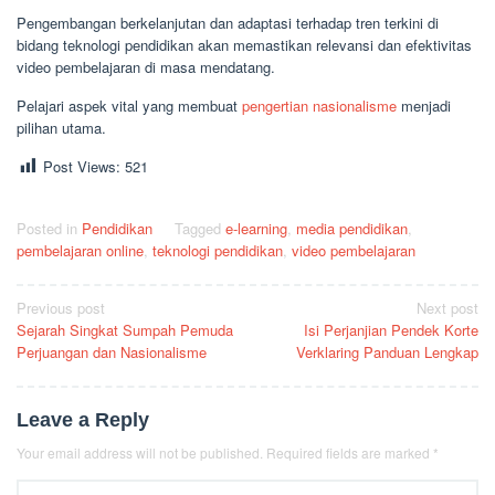
Pengembangan berkelanjutan dan adaptasi terhadap tren terkini di
bidang teknologi pendidikan akan memastikan relevansi dan efektivitas
video pembelajaran di masa mendatang.
Pelajari aspek vital yang membuat
pengertian nasionalisme
menjadi
pilihan utama.
Post Views:
521
Posted in
Pendidikan
Tagged
e-learning
,
media pendidikan
,
pembelajaran online
,
teknologi pendidikan
,
video pembelajaran
Post
Previous post
Next post
Sejarah Singkat Sumpah Pemuda
Isi Perjanjian Pendek Korte
navigation
Perjuangan dan Nasionalisme
Verklaring Panduan Lengkap
Leave a Reply
Your email address will not be published.
Required fields are marked
*