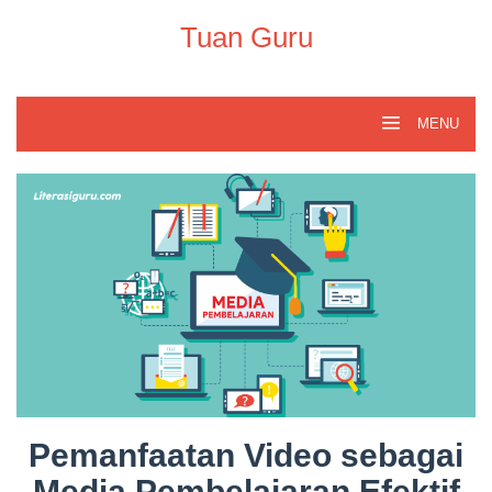
Skip
to
Tuan Guru
content
MENU
Pemanfaatan Video sebagai
Media Pembelajaran Efektif