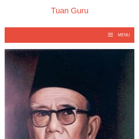
Skip
to
Tuan Guru
content
MENU