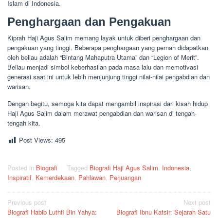
Islam di Indonesia.
Penghargaan dan Pengakuan
Kiprah Haji Agus Salim memang layak untuk diberi penghargaan dan
pengakuan yang tinggi. Beberapa penghargaan yang pernah didapatkan
oleh beliau adalah “Bintang Mahaputra Utama” dan “Legion of Merit”.
Beliau menjadi simbol keberhasilan pada masa lalu dan memotivasi
generasi saat ini untuk lebih menjunjung tinggi nilai-nilai pengabdian dan
warisan.
Dengan begitu, semoga kita dapat mengambil inspirasi dari kisah hidup
Haji Agus Salim dalam merawat pengabdian dan warisan di tengah-
tengah kita.
Post Views:
495
Posted in
Biografi
Tagged
Biografi Haji Agus Salim
,
Indonesia
,
Inspiratif
,
Kemerdekaan
,
Pahlawan
,
Perjuangan
Post
Previous post
Next post
Biografi Habib Luthfi Bin Yahya:
Biografi Ibnu Katsir: Sejarah Satu
navigation