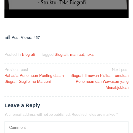
Post Views:
457
Posted in
Biografi
Tagged
Biografi
,
manfaat
,
teks
Post
Previous post
Next post
Rahasia Penemuan Penting dalam
Biografi Ilmuwan Fisika: Temukan
navigation
Biografi Guglielmo Marconi
Penemuan dan Wawasan yang
Menakjubkan
Leave a Reply
Your email address will not be published.
Required fields are marked
*