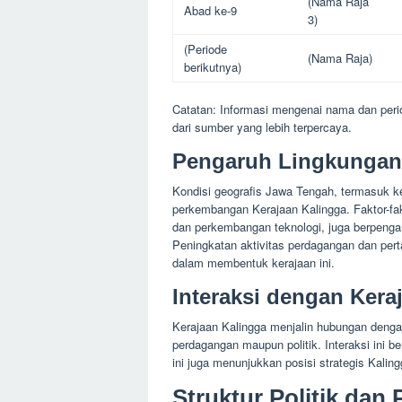
(Nama Raja
Abad ke-9
3)
(Periode
(Nama Raja)
berikutnya)
Catatan: Informasi mengenai nama dan period
dari sumber yang lebih terpercaya.
Pengaruh Lingkungan 
Kondisi geografis Jawa Tengah, termasuk k
perkembangan Kerajaan Kalingga. Faktor-fak
dan perkembangan teknologi, juga berpengaru
Peningkatan aktivitas perdagangan dan perta
dalam membentuk kerajaan ini.
Interaksi dengan Kera
Kerajaan Kalingga menjalin hubungan dengan k
perdagangan maupun politik. Interaksi ini b
ini juga menunjukkan posisi strategis Kali
Struktur Politik dan