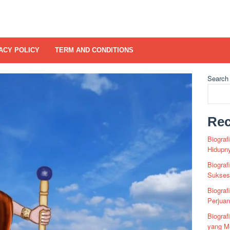
ACY POLICY
TERM AND CONDITIONS
Search
Rec
Biograf
Hidupn
Biograf
Sukses 
Biograf
Perjua
Biogra
yang Me