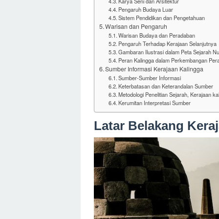
Karya Seni dan Arsitektur
Pengaruh Budaya Luar
Sistem Pendidikan dan Pengetahuan
Warisan dan Pengaruh
Warisan Budaya dan Peradaban
Pengaruh Terhadap Kerajaan Selanjutnya
Gambaran Ilustrasi dalam Peta Sejarah N
Peran Kalingga dalam Perkembangan Per
Sumber Informasi Kerajaan Kalingga
Sumber-Sumber Informasi
Keterbatasan dan Keterandalan Sumber
Metodologi Penelitian Sejarah, Kerajaan ka
Kerumitan Interpretasi Sumber
Latar Belakang Kera