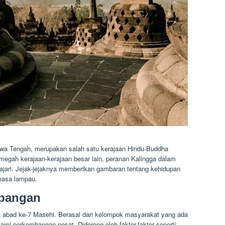
Jawa Tengah, merupakan salah satu kerajaan Hindu-Buddha
emegah kerajaan-kerajaan besar lain, peranan Kalingga dalam
ajari. Jejak-jejaknya memberikan gambaran tentang kehidupan
 masa lampau.
mbangan
a abad ke-7 Masehi. Berasal dari kelompok masyarakat yang ada
ami perkembangan pesat. Didorong oleh faktor-faktor seperti