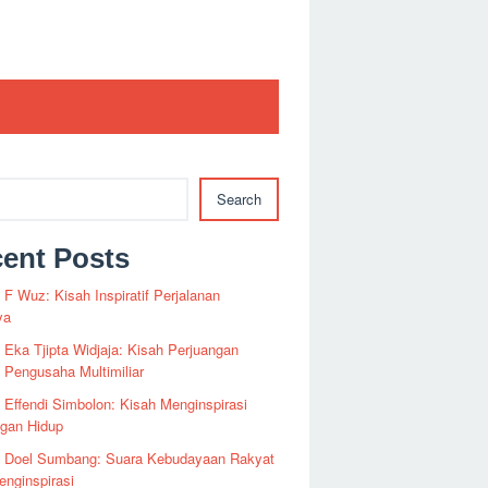
Search
ent Posts
i F Wuz: Kisah Inspiratif Perjalanan
ya
i Eka Tjipta Widjaja: Kisah Perjuangan
Pengusaha Multimiliar
i Effendi Simbolon: Kisah Menginspirasi
ngan Hidup
fi Doel Sumbang: Suara Kebudayaan Rakyat
nginspirasi