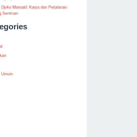
i Djoko Marsaid: Karya dan Perjalanan
g Seniman
egories
al
ikan
h Umum