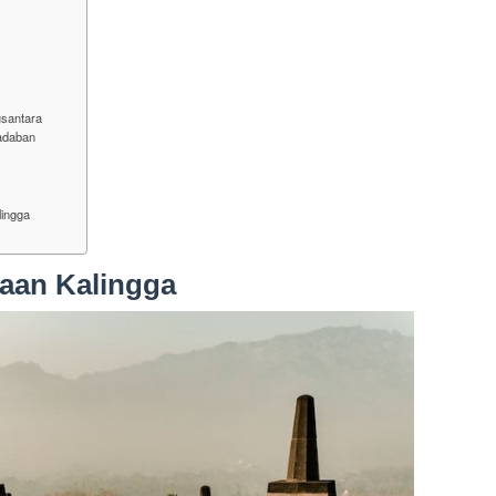
usantara
adaban
lingga
jaan Kalingga