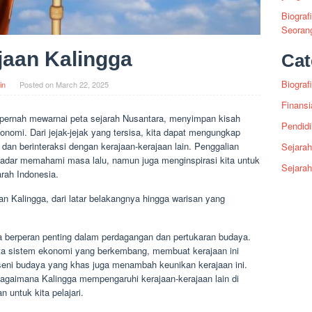
Biograf
Seoran
jaan Kalingga
Cat
Biografi
in
Posted on
March 22, 2025
Finansi
 pernah mewarnai peta sejarah Nusantara, menyimpan kisah
Pendid
onomi. Dari jejak-jejak yang tersisa, kita dapat mengungkap
 dan berinteraksi dengan kerajaan-kerajaan lain. Penggalian
Sejarah
ekadar memahami masa lalu, namun juga menginspirasi kita untuk
Sejara
rah Indonesia.
aan Kalingga, dari latar belakangnya hingga warisan yang
gga berperan penting dalam perdagangan dan pertukaran budaya.
erta sistem ekonomi yang berkembang, membuat kerajaan ini
seni budaya yang khas juga menambah keunikan kerajaan ini.
bagaimana Kalingga mempengaruhi kerajaan-kerajaan lain di
 untuk kita pelajari.