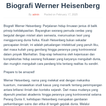
Biografi Werner Heisenberg
By
admin
Posted on
February 17, 2025
Biografi Werner Heisenberg: Perjalanan hidup ilmuwan jenius di balik
prinsip ketidakpastian. Bayangkan seorang pemuda cerdas yang
bergulat dengan misteri alam semesta, merumuskan teori yang
mengguncang dunia fisika. Kisah Heisenberg bukan sekadar
pencapaian ilmiah; ini adalah petualangan intelektual yang penuh liku,
dari masa kuliah yang gemilang hingga perannya yang kontroversial
dalam proyek Manhattan. Siap-siap terkesima oleh kejeniusan dan
kompleksitas hidup seorang fisikawan yang karyanya mengubah dunia,
dan mungkin mengubah cara pandang kita tentang realitas itu sendiri.
Prepare to be amazed!
Werner Heisenberg, nama yang melekat erat dengan mekanika
kuantum, menawarkan studi kasus yang menarik tentang persimpangan
antara briliansi ilmiah dan konteks sejarah. Dari masa mudanya yang
dipenuhi prestasi akademis hingga perannya yang kontroversial selama
Perang Dunia II, kehidupan Heisenberg merupakan gambaran
perkembangan sains dan etika di tengah gejolak dunia. Melalui