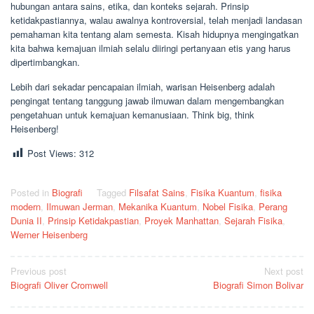
hubungan antara sains, etika, dan konteks sejarah. Prinsip
ketidakpastiannya, walau awalnya kontroversial, telah menjadi landasan
pemahaman kita tentang alam semesta. Kisah hidupnya mengingatkan
kita bahwa kemajuan ilmiah selalu diiringi pertanyaan etis yang harus
dipertimbangkan.
Lebih dari sekadar pencapaian ilmiah, warisan Heisenberg adalah
pengingat tentang tanggung jawab ilmuwan dalam mengembangkan
pengetahuan untuk kemajuan kemanusiaan. Think big, think
Heisenberg!
Post Views:
312
Posted in
Biografi
Tagged
Filsafat Sains
,
Fisika Kuantum
,
fisika
modern
,
Ilmuwan Jerman
,
Mekanika Kuantum
,
Nobel Fisika
,
Perang
Dunia II
,
Prinsip Ketidakpastian
,
Proyek Manhattan
,
Sejarah Fisika
,
Werner Heisenberg
Post
Previous post
Next post
Biografi Oliver Cromwell
Biografi Simon Bolivar
navigation