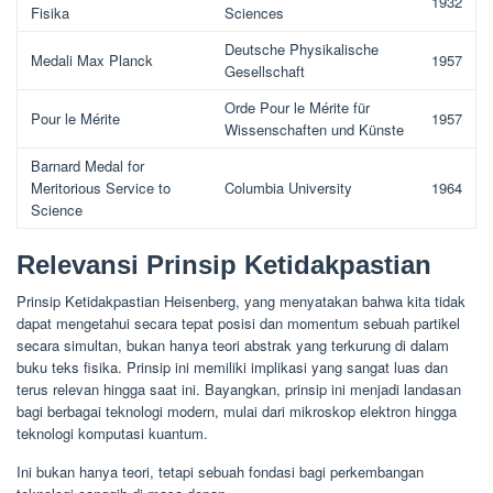
1932
Fisika
Sciences
Deutsche Physikalische
Medali Max Planck
1957
Gesellschaft
Orde Pour le Mérite für
Pour le Mérite
1957
Wissenschaften und Künste
Barnard Medal for
Meritorious Service to
Columbia University
1964
Science
Relevansi Prinsip Ketidakpastian
Prinsip Ketidakpastian Heisenberg, yang menyatakan bahwa kita tidak
dapat mengetahui secara tepat posisi dan momentum sebuah partikel
secara simultan, bukan hanya teori abstrak yang terkurung di dalam
buku teks fisika. Prinsip ini memiliki implikasi yang sangat luas dan
terus relevan hingga saat ini. Bayangkan, prinsip ini menjadi landasan
bagi berbagai teknologi modern, mulai dari mikroskop elektron hingga
teknologi komputasi kuantum.
Ini bukan hanya teori, tetapi sebuah fondasi bagi perkembangan