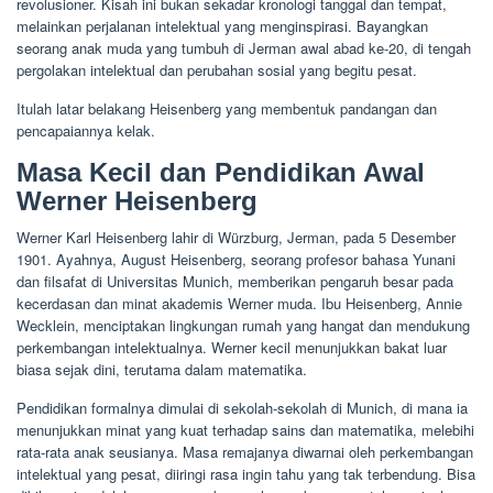
revolusioner. Kisah ini bukan sekadar kronologi tanggal dan tempat,
melainkan perjalanan intelektual yang menginspirasi. Bayangkan
seorang anak muda yang tumbuh di Jerman awal abad ke-20, di tengah
pergolakan intelektual dan perubahan sosial yang begitu pesat.
Itulah latar belakang Heisenberg yang membentuk pandangan dan
pencapaiannya kelak.
Masa Kecil dan Pendidikan Awal
Werner Heisenberg
Werner Karl Heisenberg lahir di Würzburg, Jerman, pada 5 Desember
1901. Ayahnya, August Heisenberg, seorang profesor bahasa Yunani
dan filsafat di Universitas Munich, memberikan pengaruh besar pada
kecerdasan dan minat akademis Werner muda. Ibu Heisenberg, Annie
Wecklein, menciptakan lingkungan rumah yang hangat dan mendukung
perkembangan intelektualnya. Werner kecil menunjukkan bakat luar
biasa sejak dini, terutama dalam matematika.
Pendidikan formalnya dimulai di sekolah-sekolah di Munich, di mana ia
menunjukkan minat yang kuat terhadap sains dan matematika, melebihi
rata-rata anak seusianya. Masa remajanya diwarnai oleh perkembangan
intelektual yang pesat, diiringi rasa ingin tahu yang tak terbendung. Bisa