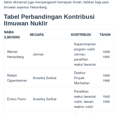
faktor eksternal juga mempengaruhi kemajuan ilmiah, bahkan bagi para
ilmuwan sejenius Heisenberg.
Tabel Perbandingan Kontribusi
Ilmuwan Nuklir
NAMA
NEGARA
KONTRIBUSI
TAHUN
ILMUWAN
Kepemimpinan
program nuklir
Werner
1939-
Jerman
Jerman,
Heisenberg
1945
penelitian
reaksi berantai
Direktur
Robert
1942-
Amerika Serikat
Proyek
Oppenheimer
1946
Manhattan
Penelitian
reaksi berantai
1942-
Enrico Fermi
Amerika Serikat
nuklir, desain
1945
reaktor nuklir