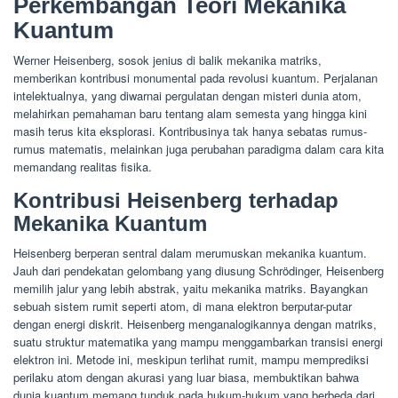
Perkembangan Teori Mekanika
Kuantum
Werner Heisenberg, sosok jenius di balik mekanika matriks,
memberikan kontribusi monumental pada revolusi kuantum. Perjalanan
intelektualnya, yang diwarnai pergulatan dengan misteri dunia atom,
melahirkan pemahaman baru tentang alam semesta yang hingga kini
masih terus kita eksplorasi. Kontribusinya tak hanya sebatas rumus-
rumus matematis, melainkan juga perubahan paradigma dalam cara kita
memandang realitas fisika.
Kontribusi Heisenberg terhadap
Mekanika Kuantum
Heisenberg berperan sentral dalam merumuskan mekanika kuantum.
Jauh dari pendekatan gelombang yang diusung Schrödinger, Heisenberg
memilih jalur yang lebih abstrak, yaitu mekanika matriks. Bayangkan
sebuah sistem rumit seperti atom, di mana elektron berputar-putar
dengan energi diskrit. Heisenberg menganalogikannya dengan matriks,
suatu struktur matematika yang mampu menggambarkan transisi energi
elektron ini. Metode ini, meskipun terlihat rumit, mampu memprediksi
perilaku atom dengan akurasi yang luar biasa, membuktikan bahwa
dunia kuantum memang tunduk pada hukum-hukum yang berbeda dari