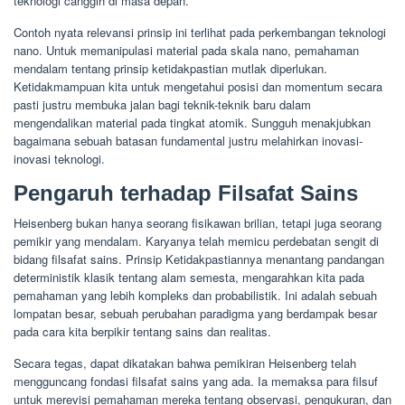
teknologi canggih di masa depan.
Contoh nyata relevansi prinsip ini terlihat pada perkembangan teknologi
nano. Untuk memanipulasi material pada skala nano, pemahaman
mendalam tentang prinsip ketidakpastian mutlak diperlukan.
Ketidakmampuan kita untuk mengetahui posisi dan momentum secara
pasti justru membuka jalan bagi teknik-teknik baru dalam
mengendalikan material pada tingkat atomik. Sungguh menakjubkan
bagaimana sebuah batasan fundamental justru melahirkan inovasi-
inovasi teknologi.
Pengaruh terhadap Filsafat Sains
Heisenberg bukan hanya seorang fisikawan brilian, tetapi juga seorang
pemikir yang mendalam. Karyanya telah memicu perdebatan sengit di
bidang filsafat sains. Prinsip Ketidakpastiannya menantang pandangan
deterministik klasik tentang alam semesta, mengarahkan kita pada
pemahaman yang lebih kompleks dan probabilistik. Ini adalah sebuah
lompatan besar, sebuah perubahan paradigma yang berdampak besar
pada cara kita berpikir tentang sains dan realitas.
Secara tegas, dapat dikatakan bahwa pemikiran Heisenberg telah
mengguncang fondasi filsafat sains yang ada. Ia memaksa para filsuf
untuk merevisi pemahaman mereka tentang observasi, pengukuran, dan