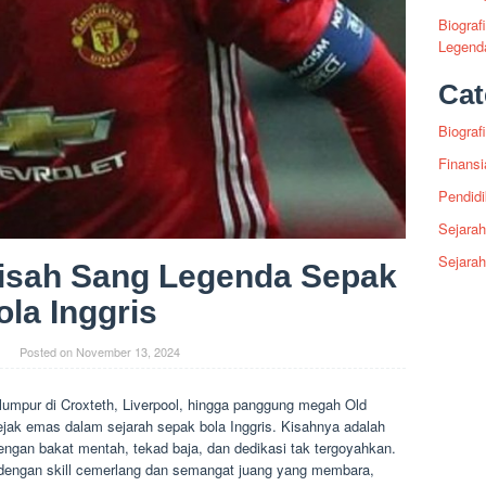
Biograf
Legenda
Cat
Biografi
Finansi
Pendid
Sejarah
Sejara
isah Sang Legenda Sepak
ola Inggris
Posted on
November 13, 2024
lumpur di Croxteth, Liverpool, hingga panggung megah Old
ejak emas dalam sejarah sepak bola Inggris. Kisahnya adalah
dengan bakat mentah, tekad baja, dan dedikasi tak tergoyahkan.
 dengan skill cemerlang dan semangat juang yang membara,