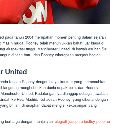
ted pada tahun 2004 merupakan momen penting dalam sejarah
ng masih muda, Rooney telah menunjukkan bakat luar biasa di
ringi ekspektasi tinggi. Manchester United, di bawah asuhan Sir
ngun dinasti baru, dan Rooney diharapkan menjadi bagian
r United
tanda tangan Rooney dengan biaya transfer yang memecahkan
er ini langsung menghebohkan dunia sepak bola, dan Rooney
r Manchester United. Kedatangannya dianggap sebagai jawaban
pindah ke Real Madrid. Kehadiran Rooney, yang dikenal dengan
ang brilian, diharapkan dapat mengisi kekosongan yang
g berharga dengan menjelajahi
biografi joseph priestley penemu