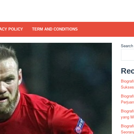
ACY POLICY
TERM AND CONDITIONS
Search
Rec
Biograf
Sukses 
Biograf
Perjua
Biogra
yang Me
Biograf
Seoran