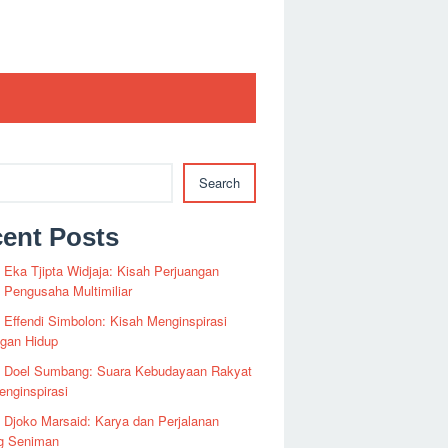
Search
ent Posts
i Eka Tjipta Widjaja: Kisah Perjuangan
Pengusaha Multimiliar
i Effendi Simbolon: Kisah Menginspirasi
ngan Hidup
fi Doel Sumbang: Suara Kebudayaan Rakyat
nginspirasi
i Djoko Marsaid: Karya dan Perjalanan
g Seniman