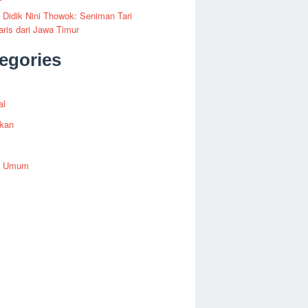
i Didik Nini Thowok: Seniman Tari
ris dari Jawa Timur
egories
al
ikan
h Umum