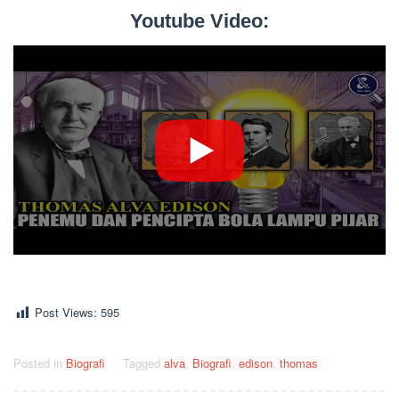
Youtube Video:
Post Views:
595
Posted in
Biografi
Tagged
alva
,
Biografi
,
edison
,
thomas