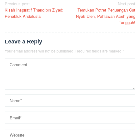
Post
Previous post
Next post
Kisah Inspiratif Thariq bin Ziyad:
Temukan Potret Perjuangan Cut
navigation
Penakluk Andalusia
Nyak Dien, Pahlawan Aceh yang
Tangguh!
Leave a Reply
Your email address will not be published.
Required fields are marked
*