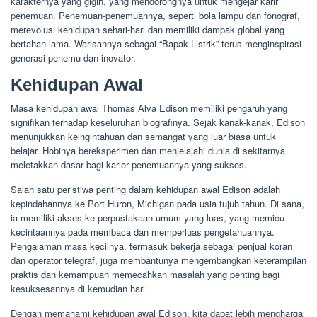
karakternya yang gigih, yang mendorongnya untuk mengejar karir
penemuan. Penemuan-penemuannya, seperti bola lampu dan fonograf,
merevolusi kehidupan sehari-hari dan memiliki dampak global yang
bertahan lama. Warisannya sebagai “Bapak Listrik” terus menginspirasi
generasi penemu dan inovator.
Kehidupan Awal
Masa kehidupan awal Thomas Alva Edison memiliki pengaruh yang
signifikan terhadap keseluruhan biografinya. Sejak kanak-kanak, Edison
menunjukkan keingintahuan dan semangat yang luar biasa untuk
belajar. Hobinya bereksperimen dan menjelajahi dunia di sekitarnya
meletakkan dasar bagi karier penemuannya yang sukses.
Salah satu peristiwa penting dalam kehidupan awal Edison adalah
kepindahannya ke Port Huron, Michigan pada usia tujuh tahun. Di sana,
ia memiliki akses ke perpustakaan umum yang luas, yang memicu
kecintaannya pada membaca dan memperluas pengetahuannya.
Pengalaman masa kecilnya, termasuk bekerja sebagai penjual koran
dan operator telegraf, juga membantunya mengembangkan keterampilan
praktis dan kemampuan memecahkan masalah yang penting bagi
kesuksesannya di kemudian hari.
Dengan memahami kehidupan awal Edison, kita dapat lebih menghargai