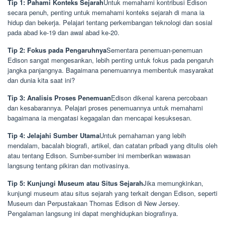
Tip 1: Pahami Konteks Sejarah
Untuk memahami kontribusi Edison
secara penuh, penting untuk memahami konteks sejarah di mana ia
hidup dan bekerja. Pelajari tentang perkembangan teknologi dan sosial
pada abad ke-19 dan awal abad ke-20.
Tip 2: Fokus pada Pengaruhnya
Sementara penemuan-penemuan
Edison sangat mengesankan, lebih penting untuk fokus pada pengaruh
jangka panjangnya. Bagaimana penemuannya membentuk masyarakat
dan dunia kita saat ini?
Tip 3: Analisis Proses Penemuan
Edison dikenal karena percobaan
dan kesabarannya. Pelajari proses penemuannya untuk memahami
bagaimana ia mengatasi kegagalan dan mencapai kesuksesan.
Tip 4: Jelajahi Sumber Utama
Untuk pemahaman yang lebih
mendalam, bacalah biografi, artikel, dan catatan pribadi yang ditulis oleh
atau tentang Edison. Sumber-sumber ini memberikan wawasan
langsung tentang pikiran dan motivasinya.
Tip 5: Kunjungi Museum atau Situs Sejarah
Jika memungkinkan,
kunjungi museum atau situs sejarah yang terkait dengan Edison, seperti
Museum dan Perpustakaan Thomas Edison di New Jersey.
Pengalaman langsung ini dapat menghidupkan biografinya.