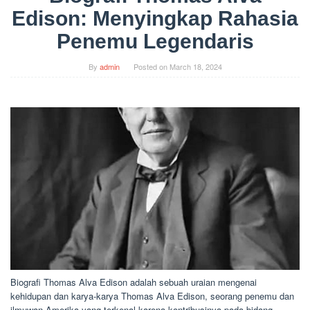
Edison: Menyingkap Rahasia
Penemu Legendaris
By
admin
Posted on
March 18, 2024
Biografi Thomas Alva Edison adalah sebuah uraian mengenai
kehidupan dan karya-karya Thomas Alva Edison, seorang penemu dan
ilmuwan Amerika yang terkenal karena kontribusinya pada bidang