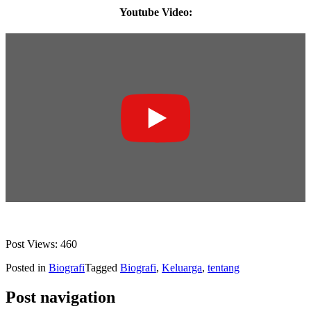
Youtube Video:
Post Views:
460
Posted in
Biografi
Tagged
Biografi
,
Keluarga
,
tentang
Post navigation