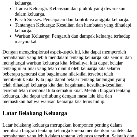
keluarga.
Tradisi Keluarga: Kebiasaan dan praktik yang diwariskan
dalam keluarga.
Kisah Sukses: Pencapaian dan kontribusi anggota keluarga.
Tantangan Keluarga: Kesulitan dan hambatan yang dihadapi
keluarga.
Warisan Keluarga: Pengaruh dan dampak keluarga terhadap
masyarakat.
Dengan mengeksplorasi aspek-aspek ini, kita dapat memperoleh
pemahaman yang lebih mendalam tentang keluarga kita sendiri dan
menghargai warisan keluarga kita. Misalnya, kita dapat belajar
tentang nilai-nilai yang telah dianut oleh keluarga kita selama
beberapa generasi dan bagaimana nilai-nilai tersebut telah
membentuk kita. Kita juga dapat belajar tentang tantangan yang
telah dihadapi keluarga kita dan bagaimana kesulitan-kesulitan
tersebut telah membuat kita semakin kuat. Melalui biografi tentang
keluarga, kita dapat terhubung dengan masa lalu kita dan
memastikan bahwa warisan keluarga kita terus hidup.
Latar Belakang Keluarga
Latar belakang keluarga merupakan komponen penting dalam
penulisan biografi tentang keluarga karena memberikan konteks dan
pemahaman yang lebih dalam tentang keluarga tersebut. Sejarah dan