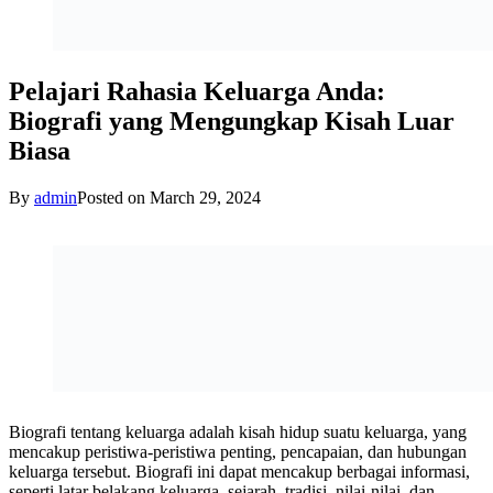
Pelajari Rahasia Keluarga Anda:
Biografi yang Mengungkap Kisah Luar
Biasa
By
admin
Posted on
March 29, 2024
Biografi tentang keluarga adalah kisah hidup suatu keluarga, yang
mencakup peristiwa-peristiwa penting, pencapaian, dan hubungan
keluarga tersebut. Biografi ini dapat mencakup berbagai informasi,
seperti latar belakang keluarga, sejarah, tradisi, nilai-nilai, dan