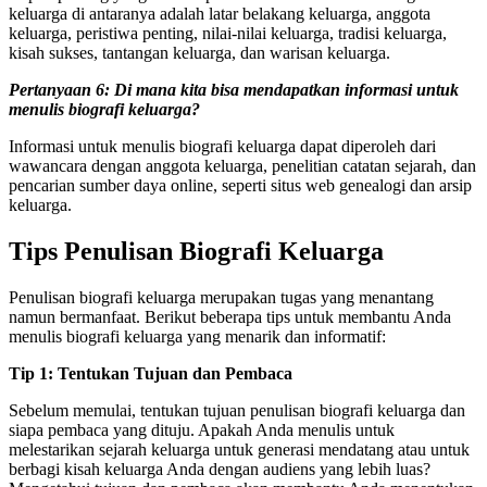
keluarga di antaranya adalah latar belakang keluarga, anggota
keluarga, peristiwa penting, nilai-nilai keluarga, tradisi keluarga,
kisah sukses, tantangan keluarga, dan warisan keluarga.
Pertanyaan 6: Di mana kita bisa mendapatkan informasi untuk
menulis biografi keluarga?
Informasi untuk menulis biografi keluarga dapat diperoleh dari
wawancara dengan anggota keluarga, penelitian catatan sejarah, dan
pencarian sumber daya online, seperti situs web genealogi dan arsip
keluarga.
Tips Penulisan Biografi Keluarga
Penulisan biografi keluarga merupakan tugas yang menantang
namun bermanfaat. Berikut beberapa tips untuk membantu Anda
menulis biografi keluarga yang menarik dan informatif:
Tip 1: Tentukan Tujuan dan Pembaca
Sebelum memulai, tentukan tujuan penulisan biografi keluarga dan
siapa pembaca yang dituju. Apakah Anda menulis untuk
melestarikan sejarah keluarga untuk generasi mendatang atau untuk
berbagi kisah keluarga Anda dengan audiens yang lebih luas?