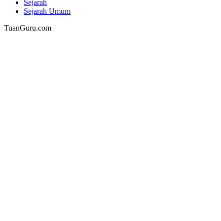
Sejarah
Sejarah Umum
TuanGuru.com