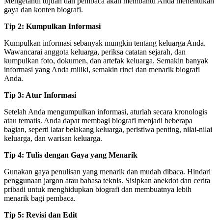
Mengetahui tujuan dan pembaca akan membantu Anda menentukan
gaya dan konten biografi.
Tip 2: Kumpulkan Informasi
Kumpulkan informasi sebanyak mungkin tentang keluarga Anda.
Wawancarai anggota keluarga, periksa catatan sejarah, dan
kumpulkan foto, dokumen, dan artefak keluarga. Semakin banyak
informasi yang Anda miliki, semakin rinci dan menarik biografi
Anda.
Tip 3: Atur Informasi
Setelah Anda mengumpulkan informasi, aturlah secara kronologis
atau tematis. Anda dapat membagi biografi menjadi beberapa
bagian, seperti latar belakang keluarga, peristiwa penting, nilai-nilai
keluarga, dan warisan keluarga.
Tip 4: Tulis dengan Gaya yang Menarik
Gunakan gaya penulisan yang menarik dan mudah dibaca. Hindari
penggunaan jargon atau bahasa teknis. Sisipkan anekdot dan cerita
pribadi untuk menghidupkan biografi dan membuatnya lebih
menarik bagi pembaca.
Tip 5: Revisi dan Edit