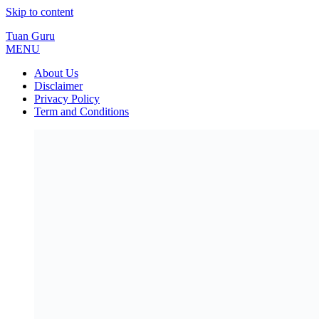
Skip to content
Tuan Guru
MENU
About Us
Disclaimer
Privacy Policy
Term and Conditions