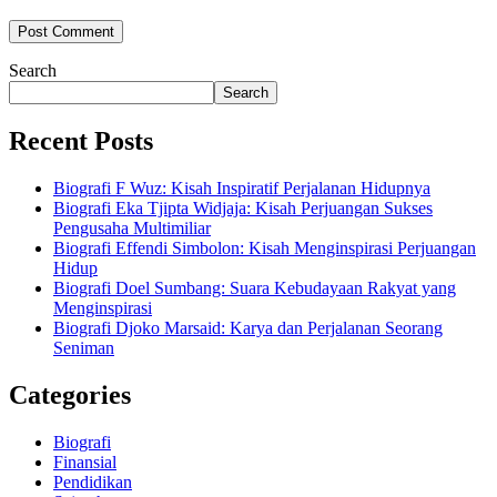
Search
Search
Recent Posts
Biografi F Wuz: Kisah Inspiratif Perjalanan Hidupnya
Biografi Eka Tjipta Widjaja: Kisah Perjuangan Sukses
Pengusaha Multimiliar
Biografi Effendi Simbolon: Kisah Menginspirasi Perjuangan
Hidup
Biografi Doel Sumbang: Suara Kebudayaan Rakyat yang
Menginspirasi
Biografi Djoko Marsaid: Karya dan Perjalanan Seorang
Seniman
Categories
Biografi
Finansial
Pendidikan