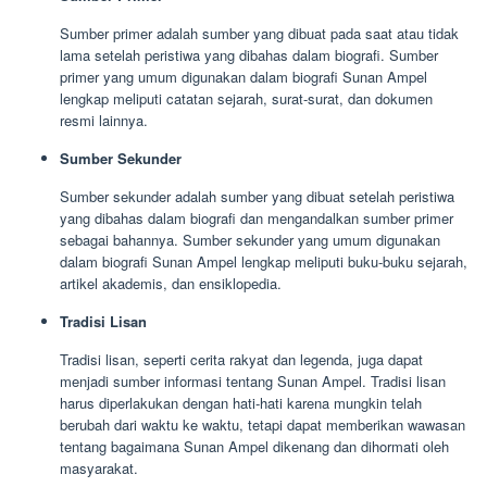
Sumber primer adalah sumber yang dibuat pada saat atau tidak
lama setelah peristiwa yang dibahas dalam biografi. Sumber
primer yang umum digunakan dalam biografi Sunan Ampel
lengkap meliputi catatan sejarah, surat-surat, dan dokumen
resmi lainnya.
Sumber Sekunder
Sumber sekunder adalah sumber yang dibuat setelah peristiwa
yang dibahas dalam biografi dan mengandalkan sumber primer
sebagai bahannya. Sumber sekunder yang umum digunakan
dalam biografi Sunan Ampel lengkap meliputi buku-buku sejarah,
artikel akademis, dan ensiklopedia.
Tradisi Lisan
Tradisi lisan, seperti cerita rakyat dan legenda, juga dapat
menjadi sumber informasi tentang Sunan Ampel. Tradisi lisan
harus diperlakukan dengan hati-hati karena mungkin telah
berubah dari waktu ke waktu, tetapi dapat memberikan wawasan
tentang bagaimana Sunan Ampel dikenang dan dihormati oleh
masyarakat.