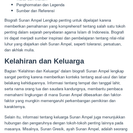
Penghormatan dan Legenda
Sumber dan Referensi
Biografi Sunan Ampel Lengkap penting untuk dipelajari karena
memberikan pemahaman yang komprehensif tentang salah satu tokoh
penting dalam sejarah penyebaran agama Islam di Indonesia. Biografi
ini dapat menjadi sumber inspirasi dan pembelajaran tentang nilai-nilai
luhur yang diajarkan oleh Sunan Ampel, seperti toleransi, persatuan,
dan akhlak mulia.
Kelahiran dan Keluarga
Bagian “Kelahiran dan Keluarga” dalam biografi Sunan Ampel lengkap
sangat penting karena memberikan konteks tentang asal-usul dan latar
belakang kehidupannya. Informasi tentang tempat dan tanggal lahir,
serta nama orang tua dan saudara kandungnya, membantu pembaca
memahami lingkungan di mana Sunan Ampel dibesarkan dan faktor-
faktor yang mungkin memengaruhi perkembangan pemikiran dan
karakternya.
Selain itu, informasi tentang keluarga Sunan Ampel juga menunjukkan
hubungan dan pengaruhnya dengan tokoh-tokoh penting lainnya pada
masanya. Misalnya, Sunan Gresik, ayah Sunan Ampel, adalah seorang