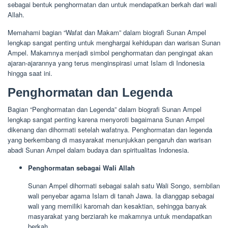
sebagai bentuk penghormatan dan untuk mendapatkan berkah dari wali
Allah.
Memahami bagian “Wafat dan Makam” dalam biografi Sunan Ampel
lengkap sangat penting untuk menghargai kehidupan dan warisan Sunan
Ampel. Makamnya menjadi simbol penghormatan dan pengingat akan
ajaran-ajarannya yang terus menginspirasi umat Islam di Indonesia
hingga saat ini.
Penghormatan dan Legenda
Bagian “Penghormatan dan Legenda” dalam biografi Sunan Ampel
lengkap sangat penting karena menyoroti bagaimana Sunan Ampel
dikenang dan dihormati setelah wafatnya. Penghormatan dan legenda
yang berkembang di masyarakat menunjukkan pengaruh dan warisan
abadi Sunan Ampel dalam budaya dan spiritualitas Indonesia.
Penghormatan sebagai Wali Allah
Sunan Ampel dihormati sebagai salah satu Wali Songo, sembilan
wali penyebar agama Islam di tanah Jawa. Ia dianggap sebagai
wali yang memiliki karomah dan kesaktian, sehingga banyak
masyarakat yang berziarah ke makamnya untuk mendapatkan
berkah.