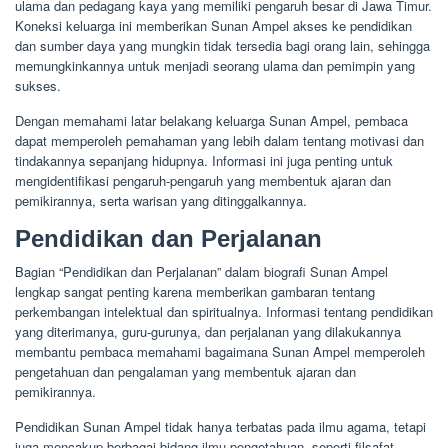
ulama dan pedagang kaya yang memiliki pengaruh besar di Jawa Timur.
Koneksi keluarga ini memberikan Sunan Ampel akses ke pendidikan
dan sumber daya yang mungkin tidak tersedia bagi orang lain, sehingga
memungkinkannya untuk menjadi seorang ulama dan pemimpin yang
sukses.
Dengan memahami latar belakang keluarga Sunan Ampel, pembaca
dapat memperoleh pemahaman yang lebih dalam tentang motivasi dan
tindakannya sepanjang hidupnya. Informasi ini juga penting untuk
mengidentifikasi pengaruh-pengaruh yang membentuk ajaran dan
pemikirannya, serta warisan yang ditinggalkannya.
Pendidikan dan Perjalanan
Bagian “Pendidikan dan Perjalanan” dalam biografi Sunan Ampel
lengkap sangat penting karena memberikan gambaran tentang
perkembangan intelektual dan spiritualnya. Informasi tentang pendidikan
yang diterimanya, guru-gurunya, dan perjalanan yang dilakukannya
membantu pembaca memahami bagaimana Sunan Ampel memperoleh
pengetahuan dan pengalaman yang membentuk ajaran dan
pemikirannya.
Pendidikan Sunan Ampel tidak hanya terbatas pada ilmu agama, tetapi
juga mencakup berbagai bidang ilmu pengetahuan, seperti filsafat,