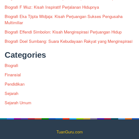
Biografi F Wuz: Kisah Inspiratif Perjalanan Hidupnya
Biografi Eka Tjipta Widjaja: Kisah Perjuangan Sukses Pengusaha
Multimiliar
Biografi Effendi Simbolon: Kisah Menginspirasi Perjuangan Hidup
Biografi Doel Sumbang: Suara Kebudayaan Rakyat yang Menginspirasi
Categories
Biografi
Finansial
Pendidikan
Sejarah
Sejarah Umum
TuanGuru.com