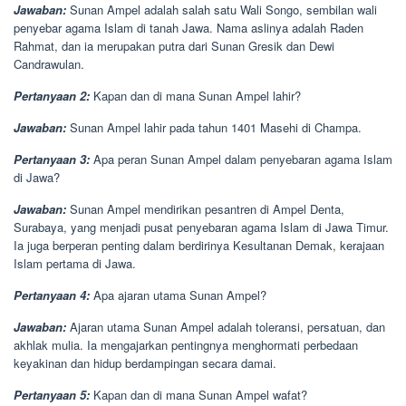
Jawaban:
Sunan Ampel adalah salah satu Wali Songo, sembilan wali
penyebar agama Islam di tanah Jawa. Nama aslinya adalah Raden
Rahmat, dan ia merupakan putra dari Sunan Gresik dan Dewi
Candrawulan.
Pertanyaan 2:
Kapan dan di mana Sunan Ampel lahir?
Jawaban:
Sunan Ampel lahir pada tahun 1401 Masehi di Champa.
Pertanyaan 3:
Apa peran Sunan Ampel dalam penyebaran agama Islam
di Jawa?
Jawaban:
Sunan Ampel mendirikan pesantren di Ampel Denta,
Surabaya, yang menjadi pusat penyebaran agama Islam di Jawa Timur.
Ia juga berperan penting dalam berdirinya Kesultanan Demak, kerajaan
Islam pertama di Jawa.
Pertanyaan 4:
Apa ajaran utama Sunan Ampel?
Jawaban:
Ajaran utama Sunan Ampel adalah toleransi, persatuan, dan
akhlak mulia. Ia mengajarkan pentingnya menghormati perbedaan
keyakinan dan hidup berdampingan secara damai.
Pertanyaan 5:
Kapan dan di mana Sunan Ampel wafat?