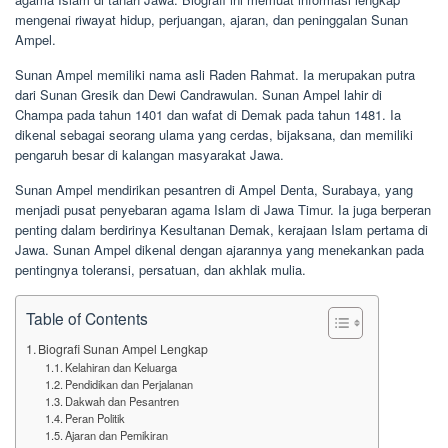
mengenai riwayat hidup, perjuangan, ajaran, dan peninggalan Sunan
Ampel.
Sunan Ampel memiliki nama asli Raden Rahmat. Ia merupakan putra
dari Sunan Gresik dan Dewi Candrawulan. Sunan Ampel lahir di
Champa pada tahun 1401 dan wafat di Demak pada tahun 1481. Ia
dikenal sebagai seorang ulama yang cerdas, bijaksana, dan memiliki
pengaruh besar di kalangan masyarakat Jawa.
Sunan Ampel mendirikan pesantren di Ampel Denta, Surabaya, yang
menjadi pusat penyebaran agama Islam di Jawa Timur. Ia juga berperan
penting dalam berdirinya Kesultanan Demak, kerajaan Islam pertama di
Jawa. Sunan Ampel dikenal dengan ajarannya yang menekankan pada
pentingnya toleransi, persatuan, dan akhlak mulia.
Table of Contents
Biografi Sunan Ampel Lengkap
Kelahiran dan Keluarga
Pendidikan dan Perjalanan
Dakwah dan Pesantren
Peran Politik
Ajaran dan Pemikiran