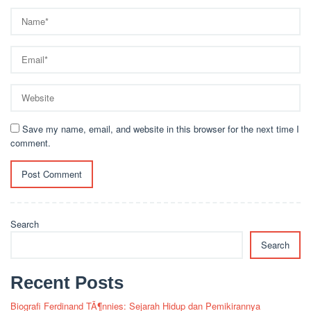
Save my name, email, and website in this browser for the next time I
comment.
Search
Search
Recent Posts
Biografi Ferdinand TÃ¶nnies: Sejarah Hidup dan Pemikirannya