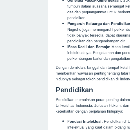
Generasi Pasca-Kemerdekaan:
Suky
tumbuh dalam suasana semangat keb
cita dan perjuangannya untuk berkon
pendidikan.
Pengaruh Keluarga dan Pendidika
Nugroho juga memengaruhi perkembang
tidak banyak tersedia, dapat diasu
pendidikan dan pengembangan diri.
Masa Kecil dan Remaja:
Masa kecil
intelektualnya. Pengalaman dan pendi
perkembangan karier dan pengabdiann
Dengan demikian, tanggal dan tempat kelah
memberikan wawasan penting tentang latar b
hidupnya sebagai tokoh pendidikan di Indon
Pendidikan
Pendidikan memainkan peran penting dalam 
Universitas Indonesia, Jurusan Hukum, dan 
keterkaitan dengan perjalanan hidupnya:
Fondasi Intelektual:
Pendidikan di 
intelektual yang kuat dalam bidang 