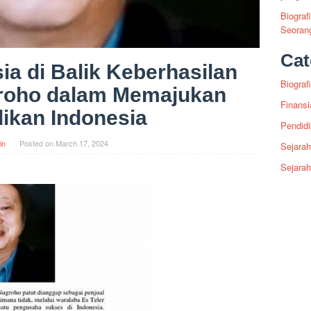
Biograf
Seoran
Cat
a di Balik Keberhasilan
Biografi
roho dalam Memajukan
Finansi
ikan Indonesia
Pendid
in
Posted on
March 17, 2024
Sejarah
Sejara