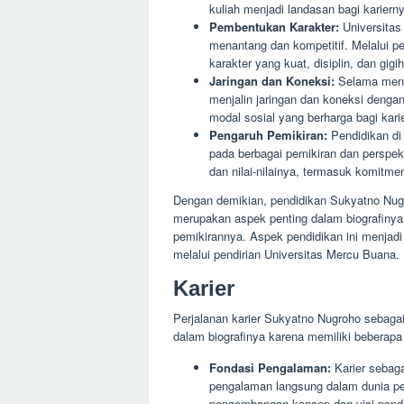
kuliah menjadi landasan bagi karierny
Pembentukan Karakter:
Universitas
menantang dan kompetitif. Melalui p
karakter yang kuat, disiplin, dan gigih
Jaringan dan Koneksi:
Selama menem
menjalin jaringan dan koneksi denga
modal sosial yang berharga bagi kari
Pengaruh Pemikiran:
Pendidikan di
pada berbagai pemikiran dan perspek
dan nilai-nilainya, termasuk komitme
Dengan demikian, pendidikan Sukyatno Nugr
merupakan aspek penting dalam biografinya 
pemikirannya. Aspek pendidikan ini menjadi
melalui pendirian Universitas Mercu Buana.
Karier
Perjalanan karier Sukyatno Nugroho sebaga
dalam biografinya karena memiliki beberapa 
Fondasi Pengalaman:
Karier sebag
pengalaman langsung dalam dunia pen
pengembangan konsep dan visi pendid