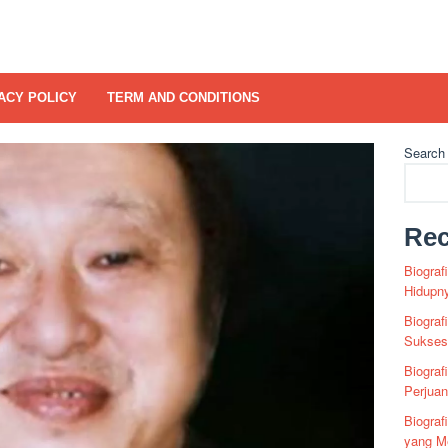
ACY POLICY
TERM AND CONDITIONS
Search
Rec
Biograf
Hidupn
Biograf
Sukses 
Biograf
Perjua
Biogra
yang Me