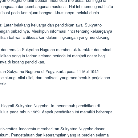
atno Nugroho lahir setelah Indonesia merdeka, sehingga ia
angsaan dan pembangunan nasional. Hal ini memengaruhi cita-
tribusi pada kemajuan bangsa, khususnya melalui dunia
n:
Latar belakang keluarga dan pendidikan awal Sukyatno
an pribadinya. Meskipun informasi rinci tentang keluarganya
msikan bahwa ia dibesarkan dalam lingkungan yang mendukung
 dan remaja Sukyatno Nugroho membentuk karakter dan minat
dikan yang ia terima selama periode ini menjadi dasar bagi
ya di bidang pendidikan.
iran Sukyatno Nugroho di Yogyakarta pada 11 Mei 1942
elakang, nilai-nilai, dan motivasi yang membentuk perjalanan
esia.
biografi Sukyatno Nugroho. Ia menempuh pendidikan di
lulus pada tahun 1969. Aspek pendidikan ini memiliki beberapa
Universitas Indonesia memberikan Sukyatno Nugroho dasar
hukum. Pengetahuan dan keterampilan yang ia peroleh selama