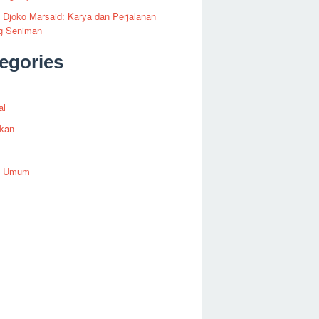
i Djoko Marsaid: Karya dan Perjalanan
g Seniman
egories
al
ikan
h Umum