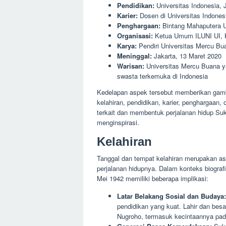
Pendidikan:
Universitas Indonesia, 
Karier:
Dosen di Universitas Indones
Penghargaan:
Bintang Mahaputera 
Organisasi:
Ketua Umum ILUNI UI,
Karya:
Pendiri Universitas Mercu Bu
Meninggal:
Jakarta, 13 Maret 2020
Warisan:
Universitas Mercu Buana ya
swasta terkemuka di Indonesia
Kedelapan aspek tersebut memberikan gamb
kelahiran, pendidikan, karier, penghargaan, 
terkait dan membentuk perjalanan hidup Su
menginspirasi.
Kelahiran
Tanggal dan tempat kelahiran merupakan as
perjalanan hidupnya. Dalam konteks biograf
Mei 1942 memiliki beberapa implikasi:
Latar Belakang Sosial dan Budaya:
pendidikan yang kuat. Lahir dan besa
Nugroho, termasuk kecintaannya pad