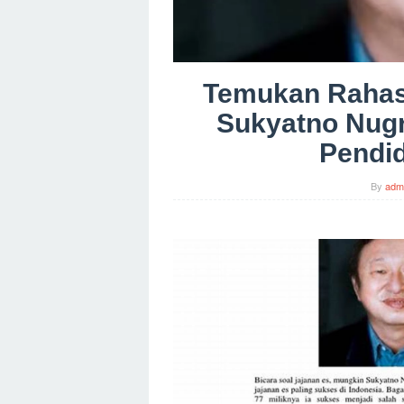
Temukan Rahasi
Sukyatno Nug
Pendid
By
adm