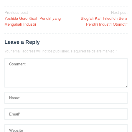
Post
Previous post
Next post
Yoshida Goro Kisah Pendiri yang
Biografi Karl Friedrich Benz
navigation
Mengubah Industri
Pendiri Industri Otomotif
Leave a Reply
Your email address will not be published.
Required fields are marked
*