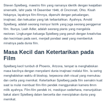
Steven Spielberg, maestro film yang namanya identik dengan keajaiban
sinematik, lahir pada 18 Desember 1946, di Cincinnati, Ohio. Kisah
hidupnya, layaknya film-filmnya, dipenuhi dengan petualangan,
imajinasi, dan kekuatan yang tak terbantahkan. Ayahnya, Arnold
Spielberg, adalah seorang insinyur listrik yang juga seorang penggemar
film. Ibunya, Leah Adler, adalah seorang pianis yang mengelola
restoran. Lingkungan keluarga Spielberg yang penuh dengan kreativitas
dan kecintaan pada seni, menjadi pondasi awal yang membentuk
minatnya pada dunia film.
Masa Kecil dan Ketertarikan pada
Film
Spielberg kecil tumbuh di Phoenix, Arizona, tempat ia menghabiskan
masa kecilnya dengan menyelami dunia imajinasi melalui film. Ia sering
menghabiskan waktu di bioskop, terpesona oleh visual yang memukau
dan cerita yang memikat. Ketertarikan Spielberg pada film semakin kuat
saat ia mulai membuat film-film pendek menggunakan kamera 8mm
milik ayahnya. Film-film pendek ini, meskipun sederhana, menunjukkan
bakat alami Spielberg dalam bercerita dan menciptakan dunia yang
memikat.