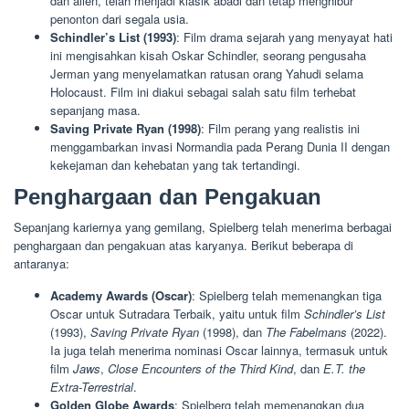
dan alien, telah menjadi klasik abadi dan tetap menghibur
penonton dari segala usia.
Schindler’s List (1993)
: Film drama sejarah yang menyayat hati
ini mengisahkan kisah Oskar Schindler, seorang pengusaha
Jerman yang menyelamatkan ratusan orang Yahudi selama
Holocaust. Film ini diakui sebagai salah satu film terhebat
sepanjang masa.
Saving Private Ryan (1998)
: Film perang yang realistis ini
menggambarkan invasi Normandia pada Perang Dunia II dengan
kekejaman dan kehebatan yang tak tertandingi.
Penghargaan dan Pengakuan
Sepanjang kariernya yang gemilang, Spielberg telah menerima berbagai
penghargaan dan pengakuan atas karyanya. Berikut beberapa di
antaranya:
Academy Awards (Oscar)
: Spielberg telah memenangkan tiga
Oscar untuk Sutradara Terbaik, yaitu untuk film
Schindler’s List
(1993),
Saving Private Ryan
(1998), dan
The Fabelmans
(2022).
Ia juga telah menerima nominasi Oscar lainnya, termasuk untuk
film
Jaws
,
Close Encounters of the Third Kind
, dan
E.T. the
Extra-Terrestrial
.
Golden Globe Awards
: Spielberg telah memenangkan dua