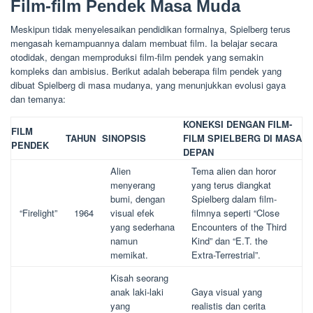
Film-film Pendek Masa Muda
Meskipun tidak menyelesaikan pendidikan formalnya, Spielberg terus
mengasah kemampuannya dalam membuat film. Ia belajar secara
otodidak, dengan memproduksi film-film pendek yang semakin
kompleks dan ambisius. Berikut adalah beberapa film pendek yang
dibuat Spielberg di masa mudanya, yang menunjukkan evolusi gaya
dan temanya:
KONEKSI DENGAN FILM-
FILM
TAHUN
SINOPSIS
FILM SPIELBERG DI MASA
PENDEK
DEPAN
Alien
Tema alien dan horor
menyerang
yang terus diangkat
bumi, dengan
Spielberg dalam film-
“Firelight”
1964
visual efek
filmnya seperti “Close
yang sederhana
Encounters of the Third
namun
Kind” dan “E.T. the
memikat.
Extra-Terrestrial”.
Kisah seorang
anak laki-laki
Gaya visual yang
yang
realistis dan cerita