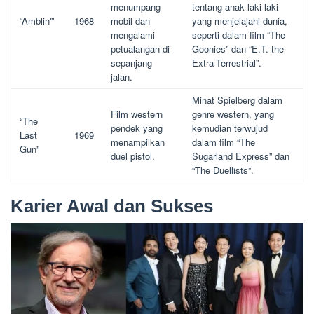
menumpang
tentang anak laki-laki
“Amblin'”
1968
mobil dan
yang menjelajahi dunia,
mengalami
seperti dalam film “The
petualangan di
Goonies” dan “E.T. the
sepanjang
Extra-Terrestrial”.
jalan.
Minat Spielberg dalam
Film western
genre western, yang
“The
pendek yang
kemudian terwujud
Last
1969
menampilkan
dalam film “The
Gun”
duel pistol.
Sugarland Express” dan
“The Duellists”.
Karier Awal dan Sukses