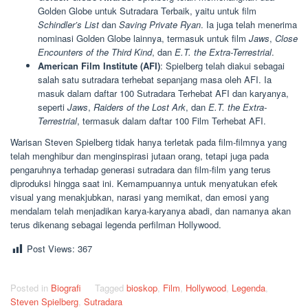
Golden Globe untuk Sutradara Terbaik, yaitu untuk film
Schindler’s List
dan
Saving Private Ryan
. Ia juga telah menerima
nominasi Golden Globe lainnya, termasuk untuk film
Jaws
,
Close
Encounters of the Third Kind
, dan
E.T. the Extra-Terrestrial
.
American Film Institute (AFI)
: Spielberg telah diakui sebagai
salah satu sutradara terhebat sepanjang masa oleh AFI. Ia
masuk dalam daftar 100 Sutradara Terhebat AFI dan karyanya,
seperti
Jaws
,
Raiders of the Lost Ark
, dan
E.T. the Extra-
Terrestrial
, termasuk dalam daftar 100 Film Terhebat AFI.
Warisan Steven Spielberg tidak hanya terletak pada film-filmnya yang
telah menghibur dan menginspirasi jutaan orang, tetapi juga pada
pengaruhnya terhadap generasi sutradara dan film-film yang terus
diproduksi hingga saat ini. Kemampuannya untuk menyatukan efek
visual yang menakjubkan, narasi yang memikat, dan emosi yang
mendalam telah menjadikan karya-karyanya abadi, dan namanya akan
terus dikenang sebagai legenda perfilman Hollywood.
Post Views:
367
Posted in
Biografi
Tagged
bioskop
,
Film
,
Hollywood
,
Legenda
,
Steven Spielberg
,
Sutradara