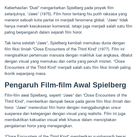
Keberhasilan “Duel” mengantarkan Spielberg pada proyek film
selanjutnya, “Jaws” (1975). Film horor tentang hiu putih raksasa yang
meneror sebuah kota pantai ini menjadi fenomena global. “Jaws” tidak
hanya meraih kesuksesan komersial, tetapi juga menjadi salah satu film
paling berpengaruh dalam sejarah film horor.
Tak lama setelah “Jaws”, Spielberg kembali memukau dunia dengan
film fiksi ilmiah “Close Encounters of the Third Kind” (1977). Film ini
mengisahkan pertemuan manusia dengan makhluk luar angkasa, dibalut
dengan visual yang memukau dan cerita yang penuh misteri. “Close
Encounters of the Third Kind” menjadi salah satu film fiksi ilmiah paling
ikonik sepanjang masa.
Pengaruh Film-film Awal Spielberg
Film-film awal Spielberg, seperti “Jaws” dan “Close Encounters of the
Third Kind”, memberikan dampak besar pada genre film fiksi ilmiah dan
horor. “Jaws” merevolusi film horor dengan menggabungkan unsur
suspense dan ketegangan dengan visual yang realistis. Film ini juga
membuktikan kekuatan visual efek khusus dalam menciptakan
pengalaman horor yang menegangkan.
“Close Encounters of the Third Kind” memberikan sumbangsih besar