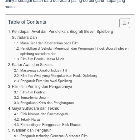
dirinya sebagai salah satu sutradara paling berpengaruh sepanjang
masa.
Table of Contents
Kehidupan Awal dan Pendidikan: Biografi Steven Spielberg
Sutradara Dan
Masa Kecil dan Ketertarikan pada Film
Pendidikan di Sekolah Menengah dan Perguruan Tinggi, Biografi steven
spielberg sutradara dan
Film-film Pendek Masa Muda
Karier Awal dan Sukses
Masa-masa Awal di Industri Film
Film-film Awal yang Mengukuhkan Posisi Spielberg
Pengaruh Film-film Awal Spielberg
Film-film Penting dan Pengaruhnya
Film-film Penting
Tema-tema Umum
Pengakuan Kritis dan Penghargaan
Gaya Sutradara dan Teknik
Efek Khusus dan Sinematografi
Teknik Narasi
Perbandingan Penggunaan Efek Khusus
Warisan dan Pengaruh
Pengaruh terhadap Generasi Sutradara Film