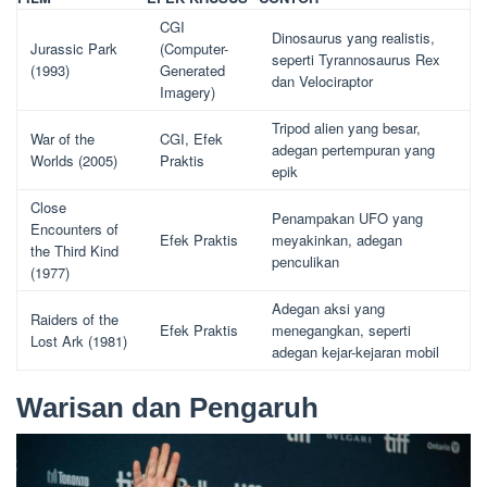
CGI
Dinosaurus yang realistis,
Jurassic Park
(Computer-
seperti Tyrannosaurus Rex
(1993)
Generated
dan Velociraptor
Imagery)
Tripod alien yang besar,
War of the
CGI, Efek
adegan pertempuran yang
Worlds (2005)
Praktis
epik
Close
Penampakan UFO yang
Encounters of
Efek Praktis
meyakinkan, adegan
the Third Kind
penculikan
(1977)
Adegan aksi yang
Raiders of the
Efek Praktis
menegangkan, seperti
Lost Ark (1981)
adegan kejar-kejaran mobil
Warisan dan Pengaruh