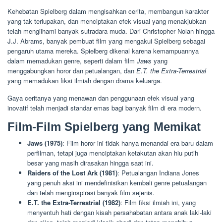
Kehebatan Spielberg dalam mengisahkan cerita, membangun karakter
yang tak terlupakan, dan menciptakan efek visual yang menakjubkan
telah mengilhami banyak sutradara muda. Dari Christopher Nolan hingga
J.J. Abrams, banyak pembuat film yang mengakui Spielberg sebagai
pengaruh utama mereka. Spielberg dikenal karena kemampuannya
dalam memadukan genre, seperti dalam film
Jaws
yang
menggabungkan horor dan petualangan, dan
E.T. the Extra-Terrestrial
yang memadukan fiksi ilmiah dengan drama keluarga.
Gaya ceritanya yang menawan dan penggunaan efek visual yang
inovatif telah menjadi standar emas bagi banyak film di era modern.
Film-Film Spielberg yang Memikat
Jaws (1975)
: Film horor ini tidak hanya menandai era baru dalam
perfilman, tetapi juga menciptakan ketakutan akan hiu putih
besar yang masih dirasakan hingga saat ini.
Raiders of the Lost Ark (1981)
: Petualangan Indiana Jones
yang penuh aksi ini mendefinisikan kembali genre petualangan
dan telah menginspirasi banyak film sejenis.
E.T. the Extra-Terrestrial (1982)
: Film fiksi ilmiah ini, yang
menyentuh hati dengan kisah persahabatan antara anak laki-laki