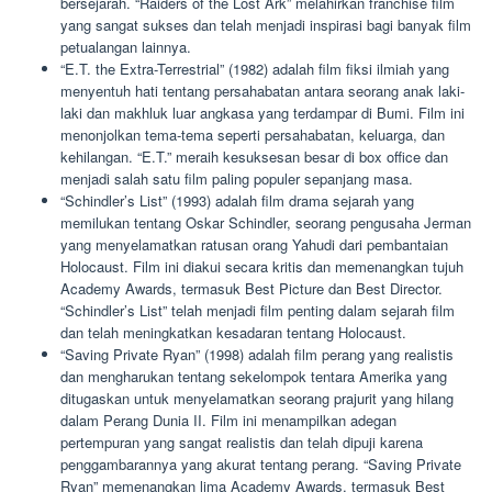
bersejarah. “Raiders of the Lost Ark” melahirkan franchise film
yang sangat sukses dan telah menjadi inspirasi bagi banyak film
petualangan lainnya.
“E.T. the Extra-Terrestrial” (1982) adalah film fiksi ilmiah yang
menyentuh hati tentang persahabatan antara seorang anak laki-
laki dan makhluk luar angkasa yang terdampar di Bumi. Film ini
menonjolkan tema-tema seperti persahabatan, keluarga, dan
kehilangan. “E.T.” meraih kesuksesan besar di box office dan
menjadi salah satu film paling populer sepanjang masa.
“Schindler’s List” (1993) adalah film drama sejarah yang
memilukan tentang Oskar Schindler, seorang pengusaha Jerman
yang menyelamatkan ratusan orang Yahudi dari pembantaian
Holocaust. Film ini diakui secara kritis dan memenangkan tujuh
Academy Awards, termasuk Best Picture dan Best Director.
“Schindler’s List” telah menjadi film penting dalam sejarah film
dan telah meningkatkan kesadaran tentang Holocaust.
“Saving Private Ryan” (1998) adalah film perang yang realistis
dan mengharukan tentang sekelompok tentara Amerika yang
ditugaskan untuk menyelamatkan seorang prajurit yang hilang
dalam Perang Dunia II. Film ini menampilkan adegan
pertempuran yang sangat realistis dan telah dipuji karena
penggambarannya yang akurat tentang perang. “Saving Private
Ryan” memenangkan lima Academy Awards, termasuk Best