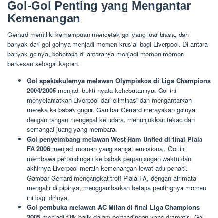
Gol-Gol Penting yang Mengantar
Kemenangan
Gerrard memiliki kemampuan mencetak gol yang luar biasa, dan
banyak dari gol-golnya menjadi momen krusial bagi Liverpool. Di antara
banyak golnya, beberapa di antaranya menjadi momen-momen
berkesan sebagai kapten.
Gol spektakulernya melawan Olympiakos di Liga Champions
2004/2005
menjadi bukti nyata kehebatannya. Gol ini
menyelamatkan Liverpool dari eliminasi dan mengantarkan
mereka ke babak gugur. Gambar Gerrard merayakan golnya
dengan tangan mengepal ke udara, menunjukkan tekad dan
semangat juang yang membara.
Gol penyeimbang melawan West Ham United di final Piala
FA 2006
menjadi momen yang sangat emosional. Gol ini
membawa pertandingan ke babak perpanjangan waktu dan
akhirnya Liverpool meraih kemenangan lewat adu penalti.
Gambar Gerrard mengangkat trofi Piala FA, dengan air mata
mengalir di pipinya, menggambarkan betapa pentingnya momen
ini bagi dirinya.
Gol pembuka melawan AC Milan di final Liga Champions
2005
menjadi titik balik dalam pertandingan yang dramatis. Gol