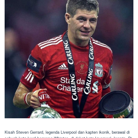
Kisah Steven Gerrard, legenda Liverpool dan kapten ikonik, berawal di