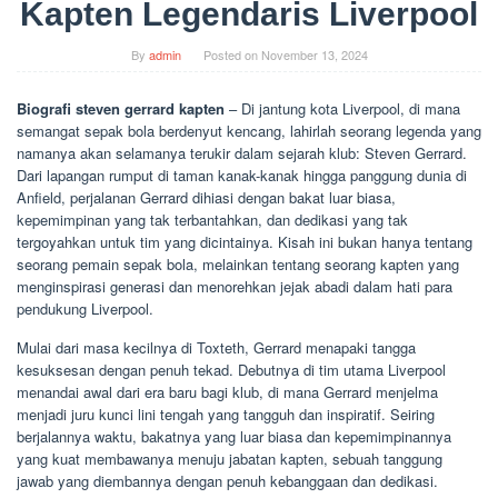
Kapten Legendaris Liverpool
By
admin
Posted on
November 13, 2024
Biografi steven gerrard kapten
– Di jantung kota Liverpool, di mana
semangat sepak bola berdenyut kencang, lahirlah seorang legenda yang
namanya akan selamanya terukir dalam sejarah klub: Steven Gerrard.
Dari lapangan rumput di taman kanak-kanak hingga panggung dunia di
Anfield, perjalanan Gerrard dihiasi dengan bakat luar biasa,
kepemimpinan yang tak terbantahkan, dan dedikasi yang tak
tergoyahkan untuk tim yang dicintainya. Kisah ini bukan hanya tentang
seorang pemain sepak bola, melainkan tentang seorang kapten yang
menginspirasi generasi dan menorehkan jejak abadi dalam hati para
pendukung Liverpool.
Mulai dari masa kecilnya di Toxteth, Gerrard menapaki tangga
kesuksesan dengan penuh tekad. Debutnya di tim utama Liverpool
menandai awal dari era baru bagi klub, di mana Gerrard menjelma
menjadi juru kunci lini tengah yang tangguh dan inspiratif. Seiring
berjalannya waktu, bakatnya yang luar biasa dan kepemimpinannya
yang kuat membawanya menuju jabatan kapten, sebuah tanggung
jawab yang diembannya dengan penuh kebanggaan dan dedikasi.