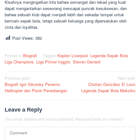
Kisahnya mengingatkan kita bahwa semangat dan tekad yang kuat
dapat mengantarkan seseorang mencapai puncak kesuksesan, dan
bahwa sebuah klub dapat menjadi lebih dari sekadar tempat untuk
bermain sepak bola, tetapi sebuah keluarga yang dipersatukan oleh
cinta dan loyalitas.
Post Views:
382
Posted in
Biografi
Tagged
Kapten Liverpool
,
Legenda Sepak Bola
,
Liga Champions
,
Liga Primer Inggris
,
Steven Gerrard
Post
Previous post
Next post
Biografi Igor Sikorsky Penemu
Cristian González El Loco
navigation
Helikopter dan Pionir Penerbangan
Legenda Sepak Bola Meksiko
Leave a Reply
Your email address will not be published.
Required fields are marked
*