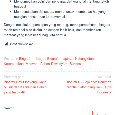
Mengumpulkan opini dan pendapat dari orang lain tentang tokoh
tersebut
Mempersiapkan diri secara mental untuk membahas hal yang
mungkin sensitif dan kontroversial
Dengan melakukan persiapan yang matang, maka pembahasan biografi
tokoh terkenal bisa dilakukan dengan lebih baik, dan memberikan
manfaat yang lebih besar bagi kita semua.
Post Views:
428
Posted in
Biografi
Tagged
Biografi
,
Inspirasi
,
Kebangkitan
,
Keterpurukan
,
Motivasi
,
Robert Downey Jr.
,
Sukses
Post
Previous post
Next post
Biografi Rey Mbayang: Karir
Biografi S Sudjojono: Seniman
navigation
Musik dan Kehidupan Pribadi
Perintis Gelombang Seni Rupa
yang Inspiratif
Indonesia
Search