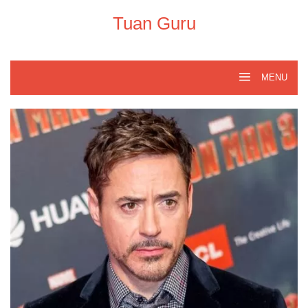
Skip
to
Tuan Guru
content
MENU