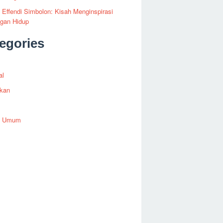
i Effendi Simbolon: Kisah Menginspirasi
ngan Hidup
egories
al
ikan
h Umum