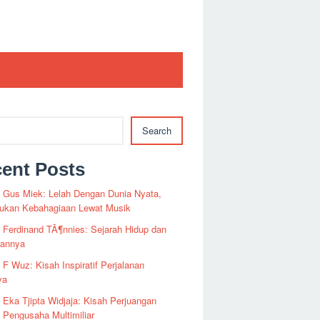
Search
ent Posts
i Gus Miek: Lelah Dengan Dunia Nyata,
kan Kebahagiaan Lewat Musik
i Ferdinand TÃ¶nnies: Sejarah Hidup dan
rannya
i F Wuz: Kisah Inspiratif Perjalanan
ya
i Eka Tjipta Widjaja: Kisah Perjuangan
Pengusaha Multimiliar