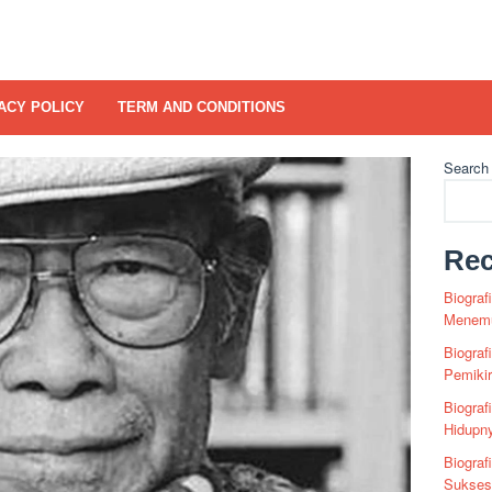
ACY POLICY
TERM AND CONDITIONS
Search
Rec
Biograf
Menemu
Biograf
Pemiki
Biograf
Hidupn
Biograf
Sukses 