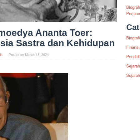
Biograf
Perjua
Cat
amoedya Ananta Toer:
Biografi
sia Sastra dan Kehidupan
Finansi
in
Posted on
March 18, 2024
Pendid
Sejarah
Sejara