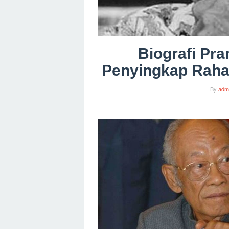
Biografi Pr
Penyingkap Raha
By
adm