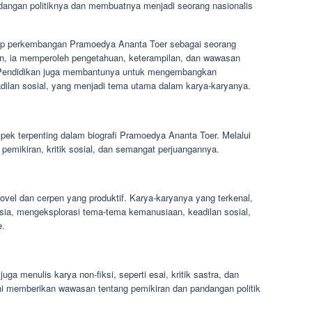
angan politiknya dan membuatnya menjadi seorang nasionalis
dap perkembangan Pramoedya Ananta Toer sebagai seorang
kan, ia memperoleh pengetahuan, keterampilan, dan wawasan
 Pendidikan juga membantunya untuk mengembangkan
adilan sosial, yang menjadi tema utama dalam karya-karyanya.
pek terpenting dalam biografi Pramoedya Ananta Toer. Melalui
mikiran, kritik sosial, dan semangat perjuangannya.
ovel dan cerpen yang produktif. Karya-karyanya yang terkenal,
usia, mengeksplorasi tema-tema kemanusiaan, keadilan sosial,
e.
ga menulis karya non-fiksi, seperti esai, kritik sastra, dan
si ini memberikan wawasan tentang pemikiran dan pandangan politik