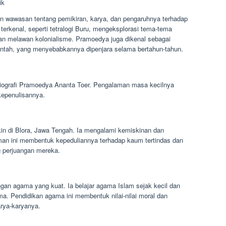
ik
n wawasan tentang pemikiran, karya, dan pengaruhnya terhadap
 terkenal, seperti tetralogi Buru, mengeksplorasi tema-tema
gan melawan kolonialisme. Pramoedya juga dikenal sebagai
rintah, yang menyebabkannya dipenjara selama bertahun-tahun.
biografi Pramoedya Ananta Toer. Pengalaman masa kecilnya
kepenulisannya.
in di Blora, Jawa Tengah. Ia mengalami kemiskinan dan
man ini membentuk kepeduliannya terhadap kaum tertindas dan
 perjuangan mereka.
an agama yang kuat. Ia belajar agama Islam sejak kecil dan
a. Pendidikan agama ini membentuk nilai-nilai moral dan
arya-karyanya.