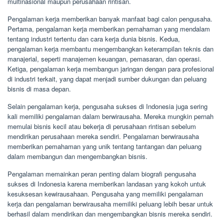
multinasional maupun perusahaan rintisan.
Pengalaman kerja memberikan banyak manfaat bagi calon pengusaha.
Pertama, pengalaman kerja memberikan pemahaman yang mendalam
tentang industri tertentu dan cara kerja dunia bisnis. Kedua,
pengalaman kerja membantu mengembangkan keterampilan teknis dan
manajerial, seperti manajemen keuangan, pemasaran, dan operasi.
Ketiga, pengalaman kerja membangun jaringan dengan para profesional
di industri terkait, yang dapat menjadi sumber dukungan dan peluang
bisnis di masa depan.
Selain pengalaman kerja, pengusaha sukses di Indonesia juga sering
kali memiliki pengalaman dalam berwirausaha. Mereka mungkin pernah
memulai bisnis kecil atau bekerja di perusahaan rintisan sebelum
mendirikan perusahaan mereka sendiri. Pengalaman berwirausaha
memberikan pemahaman yang unik tentang tantangan dan peluang
dalam membangun dan mengembangkan bisnis.
Pengalaman memainkan peran penting dalam biografi pengusaha
sukses di Indonesia karena memberikan landasan yang kokoh untuk
kesuksesan kewirausahaan. Pengusaha yang memiliki pengalaman
kerja dan pengalaman berwirausaha memiliki peluang lebih besar untuk
berhasil dalam mendirikan dan mengembangkan bisnis mereka sendiri.