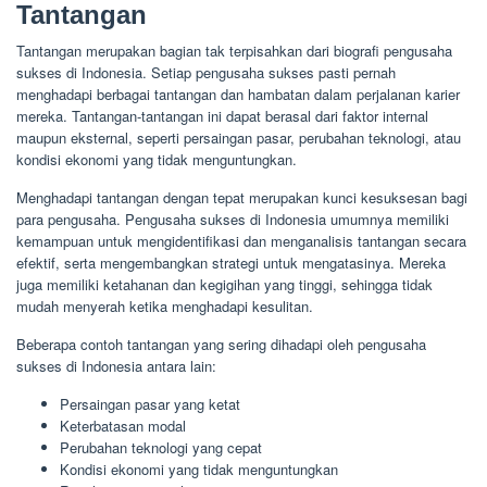
Tantangan
Tantangan merupakan bagian tak terpisahkan dari biografi pengusaha
sukses di Indonesia. Setiap pengusaha sukses pasti pernah
menghadapi berbagai tantangan dan hambatan dalam perjalanan karier
mereka. Tantangan-tantangan ini dapat berasal dari faktor internal
maupun eksternal, seperti persaingan pasar, perubahan teknologi, atau
kondisi ekonomi yang tidak menguntungkan.
Menghadapi tantangan dengan tepat merupakan kunci kesuksesan bagi
para pengusaha. Pengusaha sukses di Indonesia umumnya memiliki
kemampuan untuk mengidentifikasi dan menganalisis tantangan secara
efektif, serta mengembangkan strategi untuk mengatasinya. Mereka
juga memiliki ketahanan dan kegigihan yang tinggi, sehingga tidak
mudah menyerah ketika menghadapi kesulitan.
Beberapa contoh tantangan yang sering dihadapi oleh pengusaha
sukses di Indonesia antara lain:
Persaingan pasar yang ketat
Keterbatasan modal
Perubahan teknologi yang cepat
Kondisi ekonomi yang tidak menguntungkan