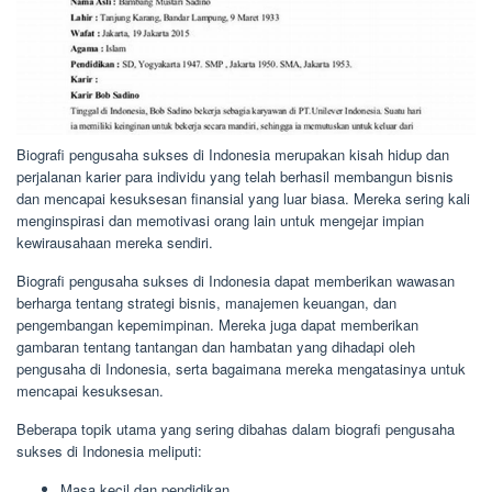
Biografi pengusaha sukses di Indonesia merupakan kisah hidup dan
perjalanan karier para individu yang telah berhasil membangun bisnis
dan mencapai kesuksesan finansial yang luar biasa. Mereka sering kali
menginspirasi dan memotivasi orang lain untuk mengejar impian
kewirausahaan mereka sendiri.
Biografi pengusaha sukses di Indonesia dapat memberikan wawasan
berharga tentang strategi bisnis, manajemen keuangan, dan
pengembangan kepemimpinan. Mereka juga dapat memberikan
gambaran tentang tantangan dan hambatan yang dihadapi oleh
pengusaha di Indonesia, serta bagaimana mereka mengatasinya untuk
mencapai kesuksesan.
Beberapa topik utama yang sering dibahas dalam biografi pengusaha
sukses di Indonesia meliputi:
Masa kecil dan pendidikan