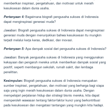
memberikan inspirasi, pengetahuan, dan motivasi untuk meraih
kesuksesan dalam dunia usaha.
Pertanyaan 4:
Bagaimana biografi pengusaha sukses di Indonesia
dapat menginspirasi generasi muda?
Jawaban:
Biografi pengusaha sukses di Indonesia dapat menginspirasi
generasi muda dengan menunjukkan bahwa kesuksesan itu mungkin
terjadi melalui kerja keras, dedikasi, dan inovasi.
Pertanyaan 5:
Apa dampak sosial dari pengusaha sukses di Indonesia?
Jawaban:
Banyak pengusaha sukses di Indonesia yang menggunakan
kekayaan dan pengaruh mereka untuk memberikan dampak sosial yang
positif, seperti membangun sekolah, rumah sakit, dan lembaga
penelitian.
Kesimpulan:
Biografi pengusaha sukses di Indonesia merupakan
sumber inspirasi, pengetahuan, dan motivasi yang berharga bagi siapa
saja yang ingin meraih kesuksesan dalam dunia usaha. Dengan
mempelajari perjalanan hidup dan strategi bisnis mereka, kita dapat
memperoleh wawasan tentang faktor-faktor kunci yang berkontribusi
pada kesuksesan dan mengatasi tantangan yang mungkin kita hadapi.