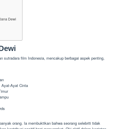
tiana Dewi
 Dewi
 dan sutradara film Indonesia, mencakup berbagai aspek penting,
aan
, Ayat-Ayat Cinta
Timur
mampu
rds
banyak orang. Ia membuktikan bahwa seorang selebriti tidak
an kontribusi positif bagi masyarakat. Oki aktif dalam kegiatan