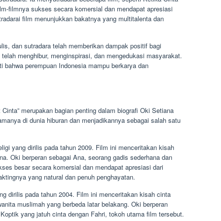
Film-filmnya sukses secara komersial dan mendapat apresiasi
radarai film menunjukkan bakatnya yang multitalenta dan
ulis, dan sutradara telah memberikan dampak positif bagi
a telah menghibur, menginspirasi, dan mengedukasi masyarakat.
ukti bahwa perempuan Indonesia mampu berkarya dan
t Cinta” merupakan bagian penting dalam biografi Oki Setiana
manya di dunia hiburan dan menjadikannya sebagai salah satu
eligi yang dirilis pada tahun 2009. Film ini menceritakan kisah
a. Oki berperan sebagai Ana, seorang gadis sederhana dan
ukses besar secara komersial dan mendapat apresiasi dari
aktingnya yang natural dan penuh penghayatan.
ng dirilis pada tahun 2004. Film ini menceritakan kisah cinta
nita muslimah yang berbeda latar belakang. Oki berperan
 Koptik yang jatuh cinta dengan Fahri, tokoh utama film tersebut.