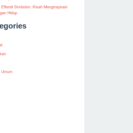
i Effendi Simbolon: Kisah Menginspirasi
ngan Hidup
egories
al
ikan
h Umum