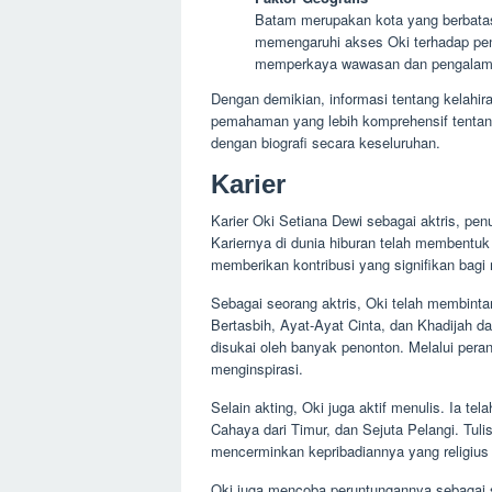
Batam merupakan kota yang berbatas
memengaruhi akses Oki terhadap pend
memperkaya wawasan dan pengalam
Dengan demikian, informasi tentang kelahi
pemahaman yang lebih komprehensif tentang 
dengan biografi secara keseluruhan.
Karier
Karier Oki Setiana Dewi sebagai aktris, pen
Kariernya di dunia hiburan telah membentuk
memberikan kontribusi yang signifikan bagi
Sebagai seorang aktris, Oki telah membintan
Bertasbih, Ayat-Ayat Cinta, dan Khadijah d
disukai oleh banyak penonton. Melalui per
menginspirasi.
Selain akting, Oki juga aktif menulis. Ia te
Cahaya dari Timur, dan Sejuta Pelangi. Tuli
mencerminkan kepribadiannya yang religius 
Oki juga mencoba peruntungannya sebagai su