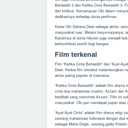
Bertasbih 2 dan Ketika Cinta Bertasbih 3. 
dari kritikus. Kemampuan Oki dalam menyut
dedikasinya terhadap dunia perfilman.
Karier Oki Setiana Dewi sebagai aktris, pen
masyarakat luas. Melalui karya-karyanya, i
Kiprahnya di dunia hiburan juga menjadi b
berkontribusi positif bagi bangsa.
Film terkenal
Film “Ketika Cinta Bertasbih” dan “Ayat-Aya
Dewi. Kedua film tersebut melambungkan na
aktris paling populer di Indonesia.
“Ketika Cinta Bertasbih” adalah film drama r
cinta dua mahasiswa muslim, Azzam dan An
berjilbab yang mencintai Azzam. Film ini s
masyarakat. Oki pun mendapat pujian atas 
“Ayat-Ayat Cinta” adalah film drama religi ya
seorang mahasiswa Indonesia dengan dua wa
sebagai Maria Girgis, seorang gadis Kristen