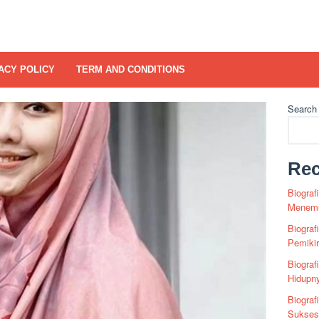
ACY POLICY
TERM AND CONDITIONS
Search
Rec
Biograf
Menemu
Biograf
Pemiki
Biograf
Hidupn
Biograf
Sukses 