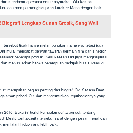
l dan mendapat apresiasi dari masyarakat. Oki kembali
ukau dan mampu menghidupkan karakter Maria dengan baik.
 Biografi Lengkap Sunan Gresik, Sang Wali
m tersebut tidak hanya melambungkan namanya, tetapi juga
Oki mulai mendapat banyak tawaran bermain film dan sinetron.
mbassador beberapa produk. Kesuksesan Oki juga menginspirasi
b dan menunjukkan bahwa perempuan berhijab bisa sukses di
ur” merupakan bagian penting dari biografi Oki Setiana Dewi.
engalaman pribadi Oki dan mencerminkan kepribadiannya yang
un 2010. Buku ini berisi kumpulan cerita pendek tentang
 Mesir. Cerita-cerita tersebut sarat dengan pesan moral dan
 menjalani hidup yang lebih baik.