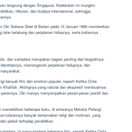
an langsung dengan Singapura. Kedekatan ini mungkin
idikan, hiburan, dan budaya internasional, sehingga
annya.
ran Oki Setiana Dewi di Batam pada 13 Januari 1989 memberikan
latar belakang dan perjalanan hidupnya, serta kaitannya
ulis, dan sutradara merupakan bagian penting dari biografinya.
 identitasnya, memengaruhi perjalanan hidupnya, dan
 masyarakat.
gi banyak film dan sinetron populer, seperti Ketika Cinta
an Khalifah. Aktingnya yang natural dan ekspresif membuatnya
an-perannya, Oki mampu menyampaikan pesan-pesan positif dan
lah menerbitkan beberapa buku, di antaranya Melukis Pelangi,
san-tulisannya banyak bertemakan religi dan motivasi, yang
dan peduli terhadap pendidikan.
tradara. Ia menyutradarai beberapa film, seperti Ketika Cinta