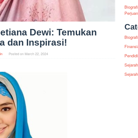
Biograf
Perjua
Cat
Setiana Dewi: Temukan
Biografi
a dan Inspirasi!
Finansi
in
Posted on
March 22, 2024
Pendid
Sejarah
Sejara