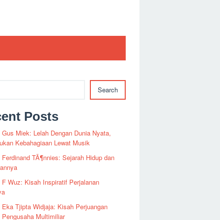
Search
ent Posts
i Gus Miek: Lelah Dengan Dunia Nyata,
kan Kebahagiaan Lewat Musik
i Ferdinand TÃ¶nnies: Sejarah Hidup dan
rannya
i F Wuz: Kisah Inspiratif Perjalanan
ya
i Eka Tjipta Widjaja: Kisah Perjuangan
Pengusaha Multimiliar