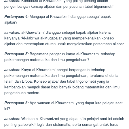
Jawaban:
Kontribusi al-Khawarizmi yang paling penting adalah
pengembangan konsep aljabar dan penyusunan tabel trigonometri.
Pertanyaan 4:
Mengapa al-Khawarizmi dianggap sebagai bapak
aljabar?
Jawaban:
al-Khawarizmi dianggap sebagai bapak aljabar karena
karyanya “Al-Jabr wa al-Muqabala” yang memperkenalkan konsep
aljabar dan menetapkan aturan untuk menyelesaikan persamaan aljabar.
Pertanyaan 5:
Bagaimana pengaruh karya al-Khawarizmi terhadap
perkembangan matematika dan ilmu pengetahuan?
Jawaban:
Karya al-Khawarizmi sangat berpengaruh terhadap
perkembangan matematika dan ilmu pengetahuan, terutama di dunia
Islam dan Eropa. Konsep aljabar dan tabel trigonometri yang ia
kembangkan menjadi dasar bagi banyak bidang matematika dan ilmu
pengetahuan modern.
Pertanyaan 6:
Apa warisan al-Khawarizmi yang dapat kita pelajari saat
ini?
Jawaban:
Warisan al-Khawarizmi yang dapat kita pelajari saat ini adalah
pentingnya berpikir logis dan sistematis, serta semangat untuk terus