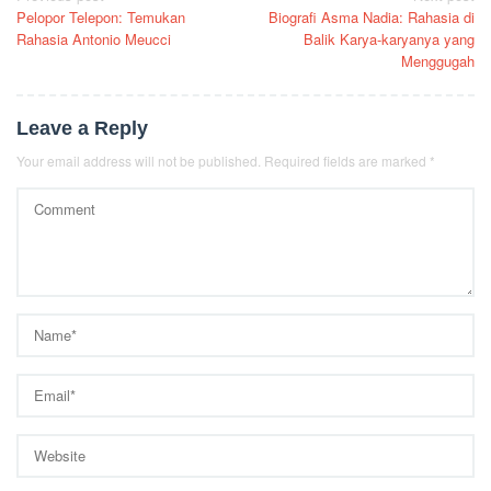
Pelopor Telepon: Temukan
Biografi Asma Nadia: Rahasia di
navigation
Rahasia Antonio Meucci
Balik Karya-karyanya yang
Menggugah
Leave a Reply
Your email address will not be published.
Required fields are marked
*