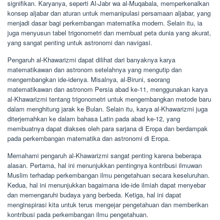
signifikan. Karyanya, seperti Al-Jabr wa al-Muqabala, memperkenalkan
konsep aljabar dan aturan untuk memanipulasi persamaan aljabar, yang
menjadi dasar bagi perkembangan matematika modern. Selain itu, ia
juga menyusun tabel trigonometri dan membuat peta dunia yang akurat,
yang sangat penting untuk astronomi dan navigasi.
Pengaruh al-Khawarizmi dapat dilihat dari banyaknya karya
matematikawan dan astronom setelahnya yang mengutip dan
mengembangkan ide-idenya. Misalnya, al-Biruni, seorang
matematikawan dan astronom Persia abad ke-11, menggunakan karya
al-Khawarizmi tentang trigonometri untuk mengembangkan metode baru
dalam menghitung jarak ke Bulan. Selain itu, karya al-Khawarizmi juga
diterjemahkan ke dalam bahasa Latin pada abad ke-12, yang
membuatnya dapat diakses oleh para sarjana di Eropa dan berdampak
pada perkembangan matematika dan astronomi di Eropa.
Memahami pengaruh al-Khawarizmi sangat penting karena beberapa
alasan. Pertama, hal ini menunjukkan pentingnya kontribusi ilmuwan
Muslim terhadap perkembangan ilmu pengetahuan secara keseluruhan.
Kedua, hal ini menunjukkan bagaimana ide-ide ilmiah dapat menyebar
dan memengaruhi budaya yang berbeda. Ketiga, hal ini dapat
menginspirasi kita untuk terus mengejar pengetahuan dan memberikan
kontribusi pada perkembangan ilmu pengetahuan.