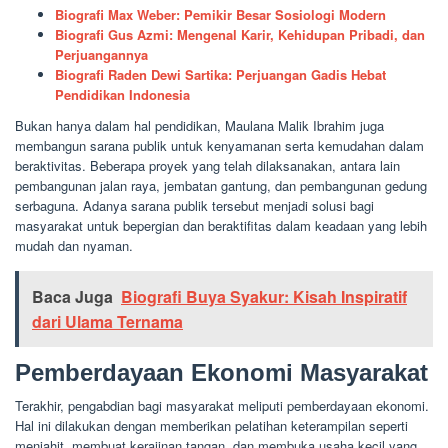
Biografi Max Weber: Pemikir Besar Sosiologi Modern
Biografi Gus Azmi: Mengenal Karir, Kehidupan Pribadi, dan
Perjuangannya
Biografi Raden Dewi Sartika: Perjuangan Gadis Hebat
Pendidikan Indonesia
Bukan hanya dalam hal pendidikan, Maulana Malik Ibrahim juga
membangun sarana publik untuk kenyamanan serta kemudahan dalam
beraktivitas. Beberapa proyek yang telah dilaksanakan, antara lain
pembangunan jalan raya, jembatan gantung, dan pembangunan gedung
serbaguna. Adanya sarana publik tersebut menjadi solusi bagi
masyarakat untuk bepergian dan beraktifitas dalam keadaan yang lebih
mudah dan nyaman.
Baca Juga
Biografi Buya Syakur: Kisah Inspiratif
dari Ulama Ternama
Pemberdayaan Ekonomi Masyarakat
Terakhir, pengabdian bagi masyarakat meliputi pemberdayaan ekonomi.
Hal ini dilakukan dengan memberikan pelatihan keterampilan seperti
menjahit, membuat kerajinan tangan, dan membuka usaha kecil yang