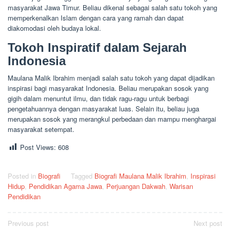
masyarakat Jawa Timur. Beliau dikenal sebagai salah satu tokoh yang
memperkenalkan Islam dengan cara yang ramah dan dapat
diakomodasi oleh budaya lokal.
Tokoh Inspiratif dalam Sejarah
Indonesia
Maulana Malik Ibrahim menjadi salah satu tokoh yang dapat dijadikan
inspirasi bagi masyarakat Indonesia. Beliau merupakan sosok yang
gigih dalam menuntut ilmu, dan tidak ragu-ragu untuk berbagi
pengetahuannya dengan masyarakat luas. Selain itu, beliau juga
merupakan sosok yang merangkul perbedaan dan mampu menghargai
masyarakat setempat.
Post Views:
608
Posted in
Biografi
Tagged
Biografi Maulana Malik Ibrahim
,
Inspirasi
Hidup
,
Pendidikan Agama Jawa
,
Perjuangan Dakwah
,
Warisan
Pendidikan
Post
Previous post
Next post