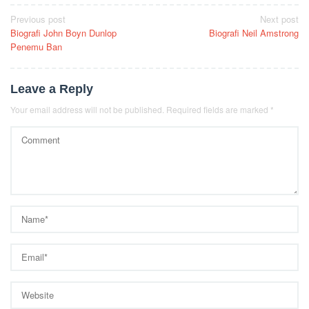
Post
Previous post
Next post
Biografi John Boyn Dunlop
Biografi Neil Amstrong
navigation
Penemu Ban
Leave a Reply
Your email address will not be published.
Required fields are marked
*