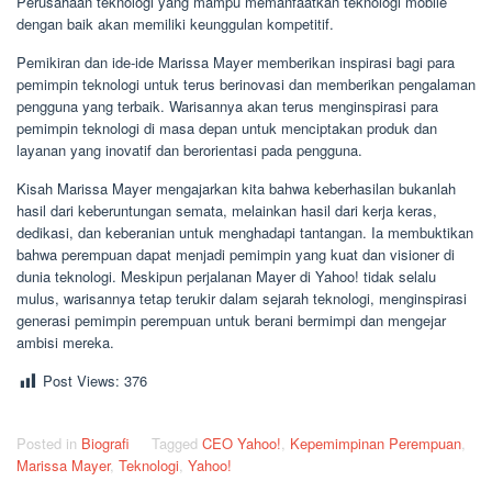
Perusahaan teknologi yang mampu memanfaatkan teknologi mobile
dengan baik akan memiliki keunggulan kompetitif.
Pemikiran dan ide-ide Marissa Mayer memberikan inspirasi bagi para
pemimpin teknologi untuk terus berinovasi dan memberikan pengalaman
pengguna yang terbaik. Warisannya akan terus menginspirasi para
pemimpin teknologi di masa depan untuk menciptakan produk dan
layanan yang inovatif dan berorientasi pada pengguna.
Kisah Marissa Mayer mengajarkan kita bahwa keberhasilan bukanlah
hasil dari keberuntungan semata, melainkan hasil dari kerja keras,
dedikasi, dan keberanian untuk menghadapi tantangan. Ia membuktikan
bahwa perempuan dapat menjadi pemimpin yang kuat dan visioner di
dunia teknologi. Meskipun perjalanan Mayer di Yahoo! tidak selalu
mulus, warisannya tetap terukir dalam sejarah teknologi, menginspirasi
generasi pemimpin perempuan untuk berani bermimpi dan mengejar
ambisi mereka.
Post Views:
376
Posted in
Biografi
Tagged
CEO Yahoo!
,
Kepemimpinan Perempuan
,
Marissa Mayer
,
Teknologi
,
Yahoo!