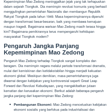
Kepemimpinan Mao Zedong meninggalkan jejak yang tak terhapuskan
dalam sejarah Tiongkok. Dia memimpin revolusi komunis yang berhasil
menggulingkan pemerintahan Nasionalis dan membangun Republik
Rakyat Tiongkok pada tahun 1949. Masa kepemimpinannya dipenuhi
dengan transformasi besar-besaran, baik yang membawa kemajuan
maupun tragedi. Bagaimana warisan Mao Zedong masih terasa hingga
kini? Bagaimana pemikirannya terus mempengaruhi kehidupan
masyarakat Tiongkok modern?
Pengaruh Jangka Panjang
Kepemimpinan Mao Zedong
Pengaruh Mao Zedong terhadap Tiongkok sangat kompleks dan
beragam. Dia memimpin negara melalui periode transformasi dramatis,
mulai dari kemiskinan dan ketidakstabilan hingga menjadi kekuatan
ekonomi global. Meskipun demikian, masa pemerintahannya juga
diwarnai dengan kebijakan yang kontroversial seperti Great Leap
Forward dan Revolusi Kebudayaan, yang mengakibatkan jutaan
kematian dan kerusakan ekonomi. Berikut adalah beberapa pengaruh
jangka panjang dari kepemimpinan Mao Zedong:
Pembangunan Ekonomi:
Mao Zedong mencetuskan kebijakan
ekonomi sosialis yang berfokus pada industrialisasi dan