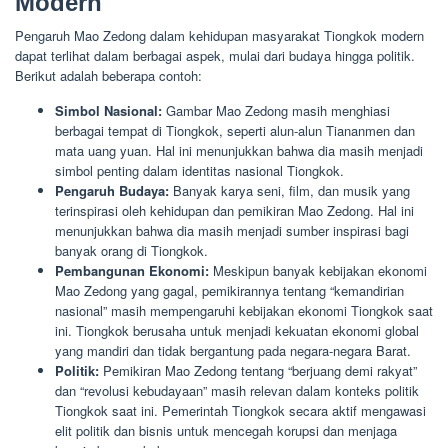
Modern
Pengaruh Mao Zedong dalam kehidupan masyarakat Tiongkok modern
dapat terlihat dalam berbagai aspek, mulai dari budaya hingga politik.
Berikut adalah beberapa contoh:
Simbol Nasional:
Gambar Mao Zedong masih menghiasi
berbagai tempat di Tiongkok, seperti alun-alun Tiananmen dan
mata uang yuan. Hal ini menunjukkan bahwa dia masih menjadi
simbol penting dalam identitas nasional Tiongkok.
Pengaruh Budaya:
Banyak karya seni, film, dan musik yang
terinspirasi oleh kehidupan dan pemikiran Mao Zedong. Hal ini
menunjukkan bahwa dia masih menjadi sumber inspirasi bagi
banyak orang di Tiongkok.
Pembangunan Ekonomi:
Meskipun banyak kebijakan ekonomi
Mao Zedong yang gagal, pemikirannya tentang “kemandirian
nasional” masih mempengaruhi kebijakan ekonomi Tiongkok saat
ini. Tiongkok berusaha untuk menjadi kekuatan ekonomi global
yang mandiri dan tidak bergantung pada negara-negara Barat.
Politik:
Pemikiran Mao Zedong tentang “berjuang demi rakyat”
dan “revolusi kebudayaan” masih relevan dalam konteks politik
Tiongkok saat ini. Pemerintah Tiongkok secara aktif mengawasi
elit politik dan bisnis untuk mencegah korupsi dan menjaga