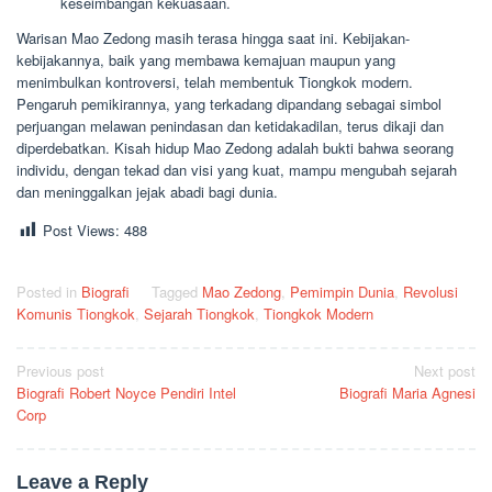
keseimbangan kekuasaan.
Warisan Mao Zedong masih terasa hingga saat ini. Kebijakan-
kebijakannya, baik yang membawa kemajuan maupun yang
menimbulkan kontroversi, telah membentuk Tiongkok modern.
Pengaruh pemikirannya, yang terkadang dipandang sebagai simbol
perjuangan melawan penindasan dan ketidakadilan, terus dikaji dan
diperdebatkan. Kisah hidup Mao Zedong adalah bukti bahwa seorang
individu, dengan tekad dan visi yang kuat, mampu mengubah sejarah
dan meninggalkan jejak abadi bagi dunia.
Post Views:
488
Posted in
Biografi
Tagged
Mao Zedong
,
Pemimpin Dunia
,
Revolusi
Komunis Tiongkok
,
Sejarah Tiongkok
,
Tiongkok Modern
Post
Previous post
Next post
Biografi Robert Noyce Pendiri Intel
Biografi Maria Agnesi
navigation
Corp
Leave a Reply