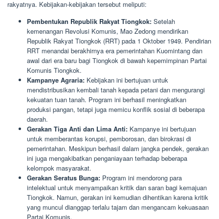
rakyatnya. Kebijakan-kebijakan tersebut meliputi:
Pembentukan Republik Rakyat Tiongkok:
Setelah
kemenangan Revolusi Komunis, Mao Zedong mendirikan
Republik Rakyat Tiongkok (RRT) pada 1 Oktober 1949. Pendirian
RRT menandai berakhirnya era pemerintahan Kuomintang dan
awal dari era baru bagi Tiongkok di bawah kepemimpinan Partai
Komunis Tiongkok.
Kampanye Agraria:
Kebijakan ini bertujuan untuk
mendistribusikan kembali tanah kepada petani dan mengurangi
kekuatan tuan tanah. Program ini berhasil meningkatkan
produksi pangan, tetapi juga memicu konflik sosial di beberapa
daerah.
Gerakan Tiga Anti dan Lima Anti:
Kampanye ini bertujuan
untuk memberantas korupsi, pemborosan, dan birokrasi di
pemerintahan. Meskipun berhasil dalam jangka pendek, gerakan
ini juga mengakibatkan penganiayaan terhadap beberapa
kelompok masyarakat.
Gerakan Seratus Bunga:
Program ini mendorong para
intelektual untuk menyampaikan kritik dan saran bagi kemajuan
Tiongkok. Namun, gerakan ini kemudian dihentikan karena kritik
yang muncul dianggap terlalu tajam dan mengancam kekuasaan
Partai Komunis.