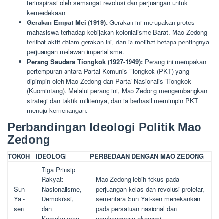
terinspirasi oleh semangat revolusi dan perjuangan untuk
kemerdekaan.
Gerakan Empat Mei (1919):
Gerakan ini merupakan protes
mahasiswa terhadap kebijakan kolonialisme Barat. Mao Zedong
terlibat aktif dalam gerakan ini, dan ia melihat betapa pentingnya
perjuangan melawan imperialisme.
Perang Saudara Tiongkok (1927-1949):
Perang ini merupakan
pertempuran antara Partai Komunis Tiongkok (PKT) yang
dipimpin oleh Mao Zedong dan Partai Nasionalis Tiongkok
(Kuomintang). Melalui perang ini, Mao Zedong mengembangkan
strategi dan taktik militernya, dan ia berhasil memimpin PKT
menuju kemenangan.
Perbandingan Ideologi Politik Mao
Zedong
TOKOH
IDEOLOGI
PERBEDAAN DENGAN MAO ZEDONG
Tiga Prinsip
Rakyat:
Mao Zedong lebih fokus pada
Sun
Nasionalisme,
perjuangan kelas dan revolusi proletar,
Yat-
Demokrasi,
sementara Sun Yat-sen menekankan
sen
dan
pada persatuan nasional dan
Kemakmuran
pembangunan ekonomi.