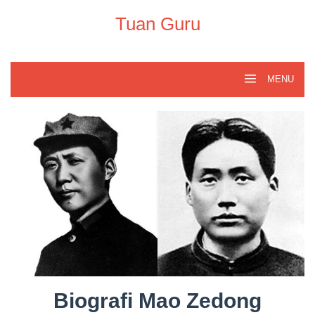
Skip
to
Tuan Guru
content
MENU
Biografi Mao Zedong