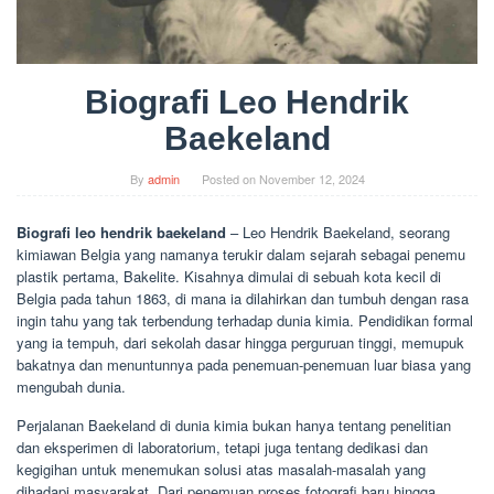
Biografi Leo Hendrik
Baekeland
By
admin
Posted on
November 12, 2024
Biografi leo hendrik baekeland
– Leo Hendrik Baekeland, seorang
kimiawan Belgia yang namanya terukir dalam sejarah sebagai penemu
plastik pertama, Bakelite. Kisahnya dimulai di sebuah kota kecil di
Belgia pada tahun 1863, di mana ia dilahirkan dan tumbuh dengan rasa
ingin tahu yang tak terbendung terhadap dunia kimia. Pendidikan formal
yang ia tempuh, dari sekolah dasar hingga perguruan tinggi, memupuk
bakatnya dan menuntunnya pada penemuan-penemuan luar biasa yang
mengubah dunia.
Perjalanan Baekeland di dunia kimia bukan hanya tentang penelitian
dan eksperimen di laboratorium, tetapi juga tentang dedikasi dan
kegigihan untuk menemukan solusi atas masalah-masalah yang
dihadapi masyarakat. Dari penemuan proses fotografi baru hingga