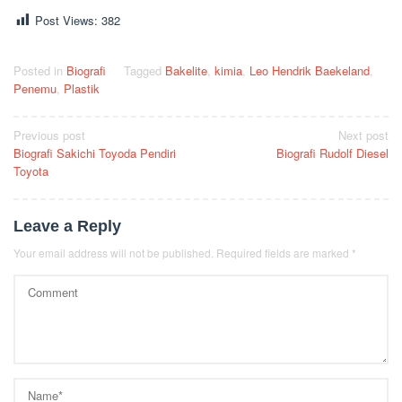
Post Views:
382
Posted in
Biografi
Tagged
Bakelite
,
kimia
,
Leo Hendrik Baekeland
,
Penemu
,
Plastik
Post
Previous post
Next post
Biografi Sakichi Toyoda Pendiri
Biografi Rudolf Diesel
navigation
Toyota
Leave a Reply
Your email address will not be published.
Required fields are marked
*