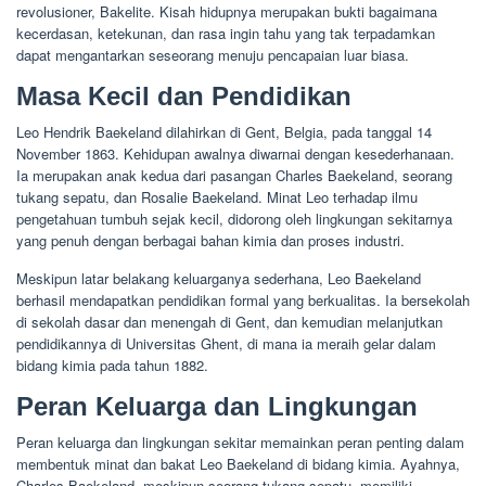
revolusioner, Bakelite. Kisah hidupnya merupakan bukti bagaimana
kecerdasan, ketekunan, dan rasa ingin tahu yang tak terpadamkan
dapat mengantarkan seseorang menuju pencapaian luar biasa.
Masa Kecil dan Pendidikan
Leo Hendrik Baekeland dilahirkan di Gent, Belgia, pada tanggal 14
November 1863. Kehidupan awalnya diwarnai dengan kesederhanaan.
Ia merupakan anak kedua dari pasangan Charles Baekeland, seorang
tukang sepatu, dan Rosalie Baekeland. Minat Leo terhadap ilmu
pengetahuan tumbuh sejak kecil, didorong oleh lingkungan sekitarnya
yang penuh dengan berbagai bahan kimia dan proses industri.
Meskipun latar belakang keluarganya sederhana, Leo Baekeland
berhasil mendapatkan pendidikan formal yang berkualitas. Ia bersekolah
di sekolah dasar dan menengah di Gent, dan kemudian melanjutkan
pendidikannya di Universitas Ghent, di mana ia meraih gelar dalam
bidang kimia pada tahun 1882.
Peran Keluarga dan Lingkungan
Peran keluarga dan lingkungan sekitar memainkan peran penting dalam
membentuk minat dan bakat Leo Baekeland di bidang kimia. Ayahnya,
Charles Baekeland, meskipun seorang tukang sepatu, memiliki