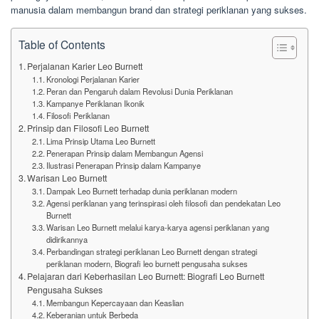
manusia dalam membangun brand dan strategi periklanan yang sukses.
Table of Contents
Perjalanan Karier Leo Burnett
Kronologi Perjalanan Karier
Peran dan Pengaruh dalam Revolusi Dunia Periklanan
Kampanye Periklanan Ikonik
Filosofi Periklanan
Prinsip dan Filosofi Leo Burnett
Lima Prinsip Utama Leo Burnett
Penerapan Prinsip dalam Membangun Agensi
Ilustrasi Penerapan Prinsip dalam Kampanye
Warisan Leo Burnett
Dampak Leo Burnett terhadap dunia periklanan modern
Agensi periklanan yang terinspirasi oleh filosofi dan pendekatan Leo
Burnett
Warisan Leo Burnett melalui karya-karya agensi periklanan yang
didirikannya
Perbandingan strategi periklanan Leo Burnett dengan strategi
periklanan modern, Biografi leo burnett pengusaha sukses
Pelajaran dari Keberhasilan Leo Burnett: Biografi Leo Burnett
Pengusaha Sukses
Membangun Kepercayaan dan Keaslian
Keberanian untuk Berbeda