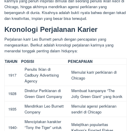
karirnya yang penuh inspirasi dimulai dari seorang penulis iklan kecil di
Chicago, hingga akhirnya mendirikan agensi periklanan yang
berpengaruh di dunia. Kisahnya adalah bukti nyata bahwa dengan tekad
dan kreativitas, impian yang besar bisa terwujud.
Kronologi Perjalanan Karier
Perjalanan karir Leo Burnett penuh dengan pencapaian yang
mengesankan. Berikut adalah kronologi perjalanan karirnya yang
menandai tonggak penting dalam hidupnya:
TAHUN
POSISI
PENCAPAIAN
Penulis Iklan di
Memulai karir periklanan di
1917
Cadbury Advertising
Chicago
Agency
Direktur Periklanan di
Membuat kampanye “The
1928
Green Giant Company
Jolly Green Giant” yang ikonik
Mendirikan Leo Burnett
Memulai agensi periklanan
1935
Company
sendiri di Chicago
Menciptakan karakter
Melejitkan popularitas
1940-
“Tony the Tiger” untuk
Kellogg’s Frosted Flakes