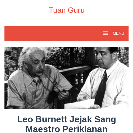
Skip
to
Tuan Guru
content
MENU
Leo Burnett Jejak Sang
Maestro Periklanan