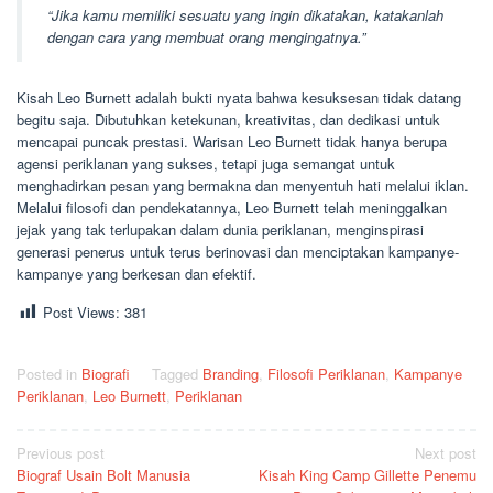
“Jika kamu memiliki sesuatu yang ingin dikatakan, katakanlah
dengan cara yang membuat orang mengingatnya.”
Kisah Leo Burnett adalah bukti nyata bahwa kesuksesan tidak datang
begitu saja. Dibutuhkan ketekunan, kreativitas, dan dedikasi untuk
mencapai puncak prestasi. Warisan Leo Burnett tidak hanya berupa
agensi periklanan yang sukses, tetapi juga semangat untuk
menghadirkan pesan yang bermakna dan menyentuh hati melalui iklan.
Melalui filosofi dan pendekatannya, Leo Burnett telah meninggalkan
jejak yang tak terlupakan dalam dunia periklanan, menginspirasi
generasi penerus untuk terus berinovasi dan menciptakan kampanye-
kampanye yang berkesan dan efektif.
Post Views:
381
Posted in
Biografi
Tagged
Branding
,
Filosofi Periklanan
,
Kampanye
Periklanan
,
Leo Burnett
,
Periklanan
Post
Previous post
Next post
Biograf Usain Bolt Manusia
Kisah King Camp Gillette Penemu
navigation