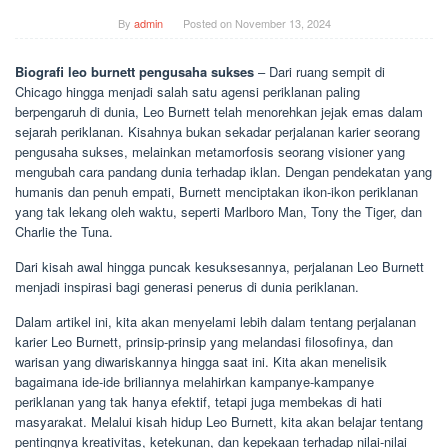
By
admin
Posted on
November 13, 2024
Biografi leo burnett pengusaha sukses
– Dari ruang sempit di
Chicago hingga menjadi salah satu agensi periklanan paling
berpengaruh di dunia, Leo Burnett telah menorehkan jejak emas dalam
sejarah periklanan. Kisahnya bukan sekadar perjalanan karier seorang
pengusaha sukses, melainkan metamorfosis seorang visioner yang
mengubah cara pandang dunia terhadap iklan. Dengan pendekatan yang
humanis dan penuh empati, Burnett menciptakan ikon-ikon periklanan
yang tak lekang oleh waktu, seperti Marlboro Man, Tony the Tiger, dan
Charlie the Tuna.
Dari kisah awal hingga puncak kesuksesannya, perjalanan Leo Burnett
menjadi inspirasi bagi generasi penerus di dunia periklanan.
Dalam artikel ini, kita akan menyelami lebih dalam tentang perjalanan
karier Leo Burnett, prinsip-prinsip yang melandasi filosofinya, dan
warisan yang diwariskannya hingga saat ini. Kita akan menelisik
bagaimana ide-ide briliannya melahirkan kampanye-kampanye
periklanan yang tak hanya efektif, tetapi juga membekas di hati
masyarakat. Melalui kisah hidup Leo Burnett, kita akan belajar tentang
pentingnya kreativitas, ketekunan, dan kepekaan terhadap nilai-nilai