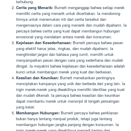
terhubung.
Cerita yang Menarik:
Burnett menganggap bahwa setiap merek
memiliki cerita yang menarik untuk diceritakan. Ia mendorong
timnya untuk menemukan inti dari cerita tersebut dan
mengemasnya dalam cara yang menarik dan mudah dipahami. Ia
percaya bahwa cerita yang kuat dapat membangun hubungan
emosional yang mendalam antara merek dan konsumen.
Kejelasan dan Kesederhanaan:
Burnett percaya bahwa pesan
yang efektif harus jelas, ringkas, dan mudah dipahami. Ia
menghindari jargon dan bahasa yang rumit, memilih untuk
menyampaikan pesan dengan cara yang sederhana dan mudah
diingat. Ia meyakini bahwa kejelasan dan kesederhanaan adalah
kunci untuk membangun merek yang kuat dan berkesan.
Keaslian dan Keunikan:
Burnett menekankan pentingnya
menciptakan kampanye yang unik dan berbeda dari yang lain. Ia
ingin merek-merek yang diwakilinya memiliki identitas yang kuat
dan mudah dikenali. Ia percaya bahwa keaslian dan keunikan
dapat membantu merek untuk menonjol di tengah persaingan
yang ketat.
Membangun Hubungan:
Burnett percaya bahwa periklanan
bukan hanya tentang menjual produk, tetapi juga tentang
membangun hubungan jangka panjang dengan konsumen. Ia
ingin merek-merek yang diwakilinya menjadi bagian dari