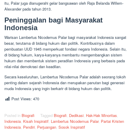
itu, Palar juga dianugerahi gelar bangsawan oleh Raja Belanda Willem-
Alexander pada tahun 2013.
Peninggalan bagi Masyarakat
Indonesia
Warisan Lambertus Nicodemus Palar bagi masyarakat Indonesia sangat
besar, terutama di bidang hukum dan politik. Kontribusinya dalam
pembuatan UUD 1945 memperkuat fondasi negara Indonesia. Selain itu,
di bidang hukum, karya-karyanya membantu mengembangkan sistem
hukum dan membentuk sistem peradilan Indonesia yang berbasis pada
nilai-nilai demokrasi dan keadilan.
Secara keseluruhan, Lambertus Nicodemus Palar adalah seorang tokoh
penting dalam sejarah Indonesia dan merupakan panutan bagi generasi
muda Indonesia yang ingin berkarir di bidang hukum dan politik.
Post Views:
470
Posted in
Biografi
Tagged
Biografi
,
Dedikasi
,
Hak-Hak Minoritas
,
Indonesia
,
Kisah Inspiratif
,
Lambertus Nicodemus Palar
,
Partai Kristen
Indonesia
,
Pendiri
,
Perjuangan
,
Sosok Inspiratif