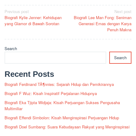
Post
Previous post
Next post
Biografi Kylie Jenner: Kehidupan
Biografi Lee Man Fong: Seniman
navigation
yang Glamor di Bawah Sorotan
Generasi Emas dengan Karya
Penuh Makna
Search
Search
Recent Posts
Biografi Ferdinand TÃ¶nnies: Sejarah Hidup dan Pemikirannya
Biografi F Wuz: Kisah Inspiratif Perjalanan Hidupnya
Biografi Eka Tjipta Widjaja: Kisah Perjuangan Sukses Pengusaha
Multimiliar
Biografi Effendi Simbolon: Kisah Menginspirasi Perjuangan Hidup
Biografi Doel Sumbang: Suara Kebudayaan Rakyat yang Menginspirasi