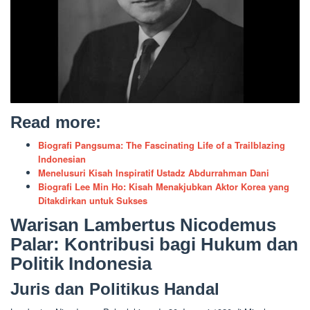
Read more:
Biografi Pangsuma: The Fascinating Life of a Trailblazing
Indonesian
Menelusuri Kisah Inspiratif Ustadz Abdurrahman Dani
Biografi Lee Min Ho: Kisah Menakjubkan Aktor Korea yang
Ditakdirkan untuk Sukses
Warisan Lambertus Nicodemus
Palar: Kontribusi bagi Hukum dan
Politik Indonesia
Juris dan Politikus Handal