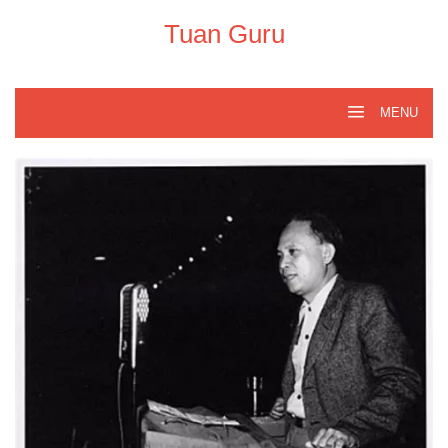
Skip
to
Tuan Guru
content
MENU