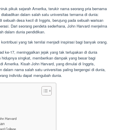
hiruk pikuk sejarah Amerika, terukir nama seorang pria bernama
iabadikan dalam salah satu universitas ternama di dunia:
di sebuah desa kecil di Inggris, berujung pada sebuah warisan
nerasi. Dari seorang pendeta sederhana, John Harvard menjelma
ah dalam dunia pendidikan.
ontribusi yang tak ternilai menjadi inspirasi bagi banyak orang.
ad ke-17, meninggalkan jejak yang tak terlupakan di dunia
n hidupnya singkat, memberikan dampak yang besar bagi
i Amerika. Kisah John Harvard, yang dimulai di Inggris,
an dalam nama salah satu universitas paling bergengsi di dunia,
orang individu dapat mengubah dunia.
John Harvard
kan
ard College