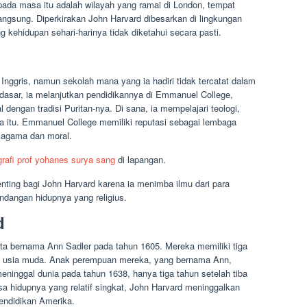
 pada masa itu adalah wilayah yang ramai di London, tempat
ngsung. Diperkirakan John Harvard dibesarkan di lingkungan
 kehidupan sehari-harinya tidak diketahui secara pasti.
Inggris, namun sekolah mana yang ia hadiri tidak tercatat dalam
dasar, ia melanjutkan pendidikannya di Emmanuel College,
 dengan tradisi Puritan-nya. Di sana, ia mempelajari teologi,
a itu. Emmanuel College memiliki reputasi sebagai lembaga
ai agama dan moral.
grafi prof yohanes surya sang
di lapangan.
nting bagi John Harvard karena ia menimba ilmu dari para
angan hidupnya yang religius.
d
a bernama Ann Sadler pada tahun 1605. Mereka memiliki tiga
i usia muda. Anak perempuan mereka, yang bernama Ann,
ninggal dunia pada tahun 1638, hanya tiga tahun setelah tiba
a hidupnya yang relatif singkat, John Harvard meninggalkan
endidikan Amerika.