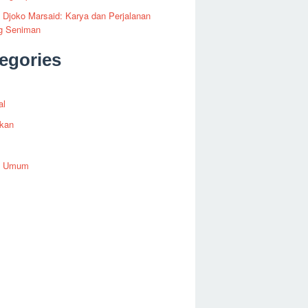
i Djoko Marsaid: Karya dan Perjalanan
g Seniman
egories
al
ikan
h Umum