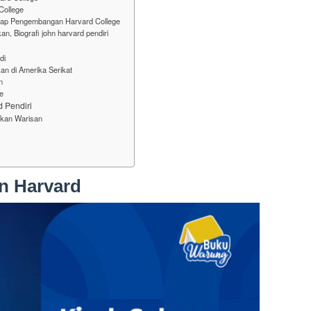
College
ap Pengembangan Harvard College
n, Biografi john harvard pendiri
di
an di Amerika Serikat
n
e
d Pendiri
skan Warisan
n Harvard