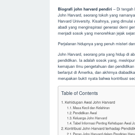
Biografi john harvard pendiri
– Di tengah 
John Harvard, seorang tokoh yang namanya d
Harvard University. Kisahnya, yang dimulai 
abadi yang menginspirasi generasi demi ge
menjadi sosok yang menorehkan jejak sejar
Perjalanan hidupnya yang penuh misteri dan k
John Harvard, seorang pria yang hidup di ab
pendidikan. Ia adalah sosok yang, meskipu
kemajuan ilmu pengetahuan dan pendidikan d
berlanjut di Amerika, dan akhirnya diabadik
merupakan bukti nyata bahwa kontribusi se
Table of Contents
Kehidupan Awal John Harvard
Masa Kecil dan Kelahiran
Pendidikan Awal
Keluarga John Harvard
Tabel Informasi Penting Kehidupan Awal 
Kontribusi John Harvard terhadap Pendidi
Peran John Harvard dalam Pendirian Harv