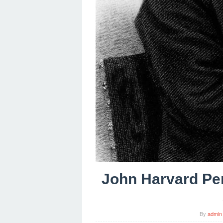
John Harvard Pen
By
admin