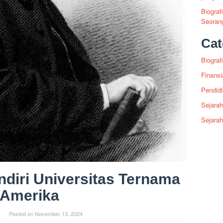
Biograf
Seoran
Cat
Biografi
Finansi
Pendid
Sejarah
Sejara
diri Universitas Ternama
Amerika
Posted on
November 13, 2024