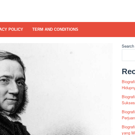
ACY POLICY
TERM AND CONDITIONS
Search
Rec
Biograf
Hidupn
Biograf
Sukses 
Biograf
Perjua
Biogra
yang Me