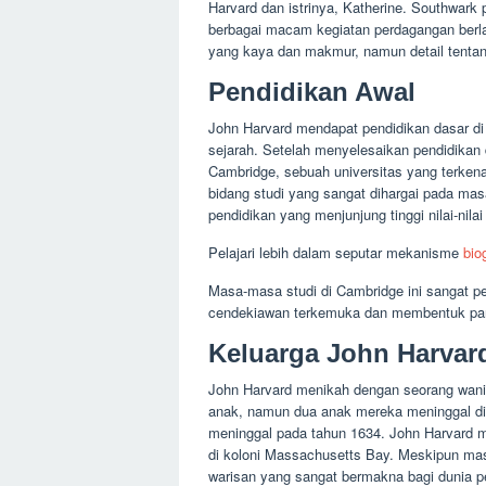
Harvard dan istrinya, Katherine. Southwark
berbagai macam kegiatan perdagangan berla
yang kaya dan makmur, namun detail tentang
Pendidikan Awal
John Harvard mendapat pendidikan dasar di 
sejarah. Setelah menyelesaikan pendidikan 
Cambridge, sebuah universitas yang terkenal
bidang studi yang sangat dihargai pada mas
pendidikan yang menjunjung tinggi nilai-nil
Pelajari lebih dalam seputar mekanisme
bio
Masa-masa studi di Cambridge ini sangat pe
cendekiawan terkemuka dan membentuk pand
Keluarga John Harvar
John Harvard menikah dengan seorang wanit
anak, namun dua anak mereka meninggal d
meninggal pada tahun 1634. John Harvard me
di koloni Massachusetts Bay. Meskipun mas
warisan yang sangat bermakna bagi dunia p