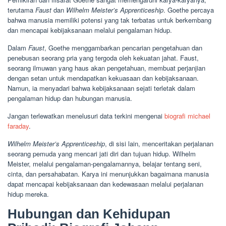
terutama
Faust
dan
Wilhelm Meister’s Apprenticeship
. Goethe percaya
bahwa manusia memiliki potensi yang tak terbatas untuk berkembang
dan mencapai kebijaksanaan melalui pengalaman hidup.
Dalam
Faust
, Goethe menggambarkan pencarian pengetahuan dan
penebusan seorang pria yang tergoda oleh kekuatan jahat. Faust,
seorang ilmuwan yang haus akan pengetahuan, membuat perjanjian
dengan setan untuk mendapatkan kekuasaan dan kebijaksanaan.
Namun, ia menyadari bahwa kebijaksanaan sejati terletak dalam
pengalaman hidup dan hubungan manusia.
Jangan terlewatkan menelusuri data terkini mengenai
biografi michael
faraday
.
Wilhelm Meister’s Apprenticeship
, di sisi lain, menceritakan perjalanan
seorang pemuda yang mencari jati diri dan tujuan hidup. Wilhelm
Meister, melalui pengalaman-pengalamannya, belajar tentang seni,
cinta, dan persahabatan. Karya ini menunjukkan bagaimana manusia
dapat mencapai kebijaksanaan dan kedewasaan melalui perjalanan
hidup mereka.
Hubungan dan Kehidupan