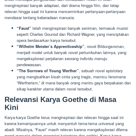
menginspirasi banyak adaptasi, dari drama hingga film, dan tetap
relevan hingga saat ini karena mencerminkan pertanyaan-pertanyaan
mendasar tentang keberadaan manusia.
“Faust”
telah menginspirasi banyak seniman, termasuk musisi
seperti Charles Gounod dan Richard Wagner, yang menciptakan
opera berdasarkan karya tersebut.
“Wilhelm Meister’s Apprenticeship”
, novel Bildungsroman,
menjadi model untuk banyak novel pertumbuhan lainnya, yang
mengeksplorasi perjalanan seorang individu menuju
pendewasaan.
“The Sorrows of Young Werther”
, sebuah novel epistolary
yang mengisahkan kisah cinta yang tragis, memicu fenomena
“Wertherism,” di mana banyak orang meniru gaya berpakaian dan
sikap karakter utama dalam novel tersebut.
Relevansi Karya Goethe di Masa
Kini
Karya-karya Goethe terus menginspirasi dan relevan hingga saat ini
karena kemampuannya untuk menyentuh tema-tema universal yang
abadi. Misalnya, “Faust” masih relevan karena mengeksplorasi dilema
moral manusia dalam mengejar keinginan dan ambisi. Karya-karya