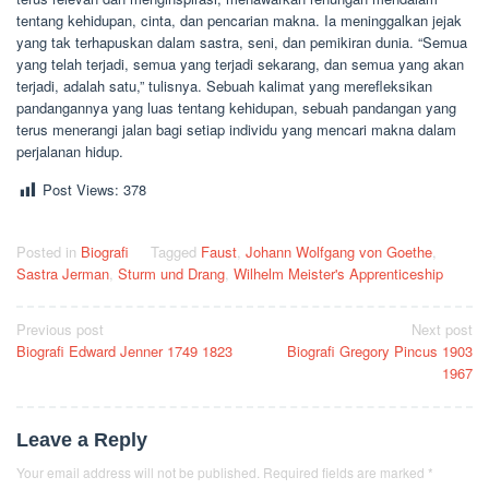
tentang kehidupan, cinta, dan pencarian makna. Ia meninggalkan jejak
yang tak terhapuskan dalam sastra, seni, dan pemikiran dunia. “Semua
yang telah terjadi, semua yang terjadi sekarang, dan semua yang akan
terjadi, adalah satu,” tulisnya. Sebuah kalimat yang merefleksikan
pandangannya yang luas tentang kehidupan, sebuah pandangan yang
terus menerangi jalan bagi setiap individu yang mencari makna dalam
perjalanan hidup.
Post Views:
378
Posted in
Biografi
Tagged
Faust
,
Johann Wolfgang von Goethe
,
Sastra Jerman
,
Sturm und Drang
,
Wilhelm Meister's Apprenticeship
Post
Previous post
Next post
Biografi Edward Jenner 1749 1823
Biografi Gregory Pincus 1903
navigation
1967
Leave a Reply
Your email address will not be published.
Required fields are marked
*