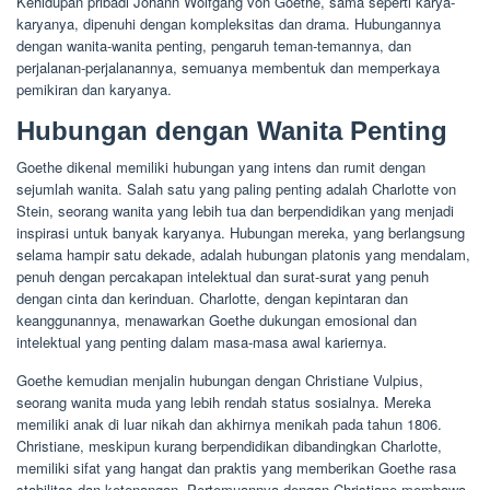
Kehidupan pribadi Johann Wolfgang von Goethe, sama seperti karya-
karyanya, dipenuhi dengan kompleksitas dan drama. Hubungannya
dengan wanita-wanita penting, pengaruh teman-temannya, dan
perjalanan-perjalanannya, semuanya membentuk dan memperkaya
pemikiran dan karyanya.
Hubungan dengan Wanita Penting
Goethe dikenal memiliki hubungan yang intens dan rumit dengan
sejumlah wanita. Salah satu yang paling penting adalah Charlotte von
Stein, seorang wanita yang lebih tua dan berpendidikan yang menjadi
inspirasi untuk banyak karyanya. Hubungan mereka, yang berlangsung
selama hampir satu dekade, adalah hubungan platonis yang mendalam,
penuh dengan percakapan intelektual dan surat-surat yang penuh
dengan cinta dan kerinduan. Charlotte, dengan kepintaran dan
keanggunannya, menawarkan Goethe dukungan emosional dan
intelektual yang penting dalam masa-masa awal kariernya.
Goethe kemudian menjalin hubungan dengan Christiane Vulpius,
seorang wanita muda yang lebih rendah status sosialnya. Mereka
memiliki anak di luar nikah dan akhirnya menikah pada tahun 1806.
Christiane, meskipun kurang berpendidikan dibandingkan Charlotte,
memiliki sifat yang hangat dan praktis yang memberikan Goethe rasa
stabilitas dan ketenangan. Pertemuannya dengan Christiane membawa