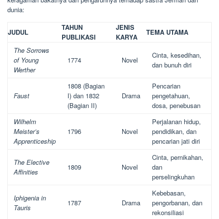
dunia:
TAHUN
JENIS
JUDUL
TEMA UTAMA
PUBLIKASI
KARYA
The Sorrows
Cinta, kesedihan,
of Young
1774
Novel
dan bunuh diri
Werther
1808 (Bagian
Pencarian
Faust
I) dan 1832
Drama
pengetahuan,
(Bagian II)
dosa, penebusan
Wilhelm
Perjalanan hidup,
Meister’s
1796
Novel
pendidikan, dan
Apprenticeship
pencarian jati diri
Cinta, pernikahan,
The Elective
1809
Novel
dan
Affinities
perselingkuhan
Kebebasan,
Iphigenia in
1787
Drama
pengorbanan, dan
Tauris
rekonsiliasi