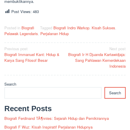
membuktikannya.
Post Views:
483
Posted in
Biografi
Tagged
Biografi Indro Warkop
,
Kisah Sukses
,
Pelawak Legendaris
,
Perjalanan Hidup
Post
Previous post
Next post
Biografi Immanuel Kant: Hidup &
Biografi Ir H Djuanda Kartawidjaja:
navigation
Karya Sang Filosof Besar
Sang Pahlawan Kemerdekaan
Indonesia
Search
Search
Recent Posts
Biografi Ferdinand TÃ¶nnies: Sejarah Hidup dan Pemikirannya
Biografi F Wuz: Kisah Inspiratif Perjalanan Hidupnya