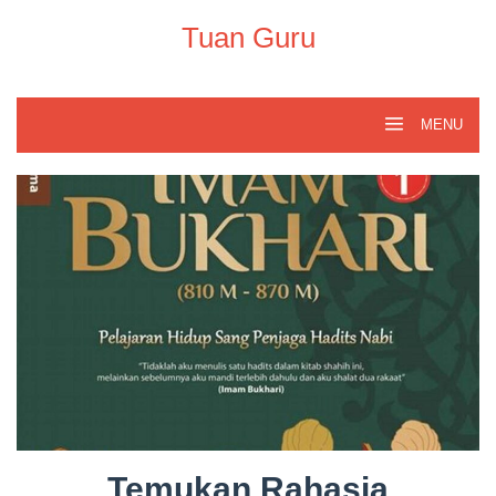
Skip
to
Tuan Guru
content
MENU
Temukan Rahasia