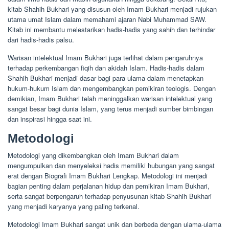
kitab Shahih Bukhari yang disusun oleh Imam Bukhari menjadi rujukan
utama umat Islam dalam memahami ajaran Nabi Muhammad SAW.
Kitab ini membantu melestarikan hadis-hadis yang sahih dan terhindar
dari hadis-hadis palsu.
Warisan intelektual Imam Bukhari juga terlihat dalam pengaruhnya
terhadap perkembangan fiqih dan akidah Islam. Hadis-hadis dalam
Shahih Bukhari menjadi dasar bagi para ulama dalam menetapkan
hukum-hukum Islam dan mengembangkan pemikiran teologis. Dengan
demikian, Imam Bukhari telah meninggalkan warisan intelektual yang
sangat besar bagi dunia Islam, yang terus menjadi sumber bimbingan
dan inspirasi hingga saat ini.
Metodologi
Metodologi yang dikembangkan oleh Imam Bukhari dalam
mengumpulkan dan menyeleksi hadis memiliki hubungan yang sangat
erat dengan Biografi Imam Bukhari Lengkap. Metodologi ini menjadi
bagian penting dalam perjalanan hidup dan pemikiran Imam Bukhari,
serta sangat berpengaruh terhadap penyusunan kitab Shahih Bukhari
yang menjadi karyanya yang paling terkenal.
Metodologi Imam Bukhari sangat unik dan berbeda dengan ulama-ulama