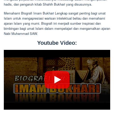
hadis, dan pengaruh kitab Shahih Bukhari yang disusunnya.
Memahami Biografi Imam Bukhari Lengkap sangat penting bagi umat
Islam untuk mengapresiasi warisan intelektual beliau dan memahami
ajaran Islam yang murni. Biografi ini menjadi sumber inspirasi dan
bimbingan bagi umat Islam dalam mempelajari dan mengamalkan ajaran
Nabi Muhammad SAW.
Youtube Video: