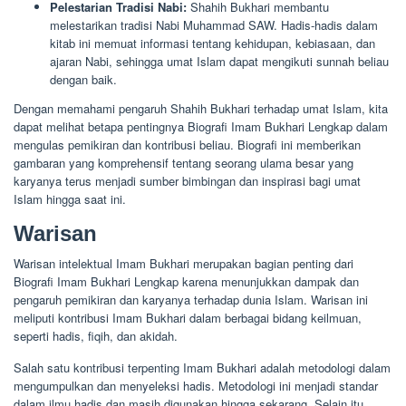
Pelestarian Tradisi Nabi:
Shahih Bukhari membantu
melestarikan tradisi Nabi Muhammad SAW. Hadis-hadis dalam
kitab ini memuat informasi tentang kehidupan, kebiasaan, dan
ajaran Nabi, sehingga umat Islam dapat mengikuti sunnah beliau
dengan baik.
Dengan memahami pengaruh Shahih Bukhari terhadap umat Islam, kita
dapat melihat betapa pentingnya Biografi Imam Bukhari Lengkap dalam
mengulas pemikiran dan kontribusi beliau. Biografi ini memberikan
gambaran yang komprehensif tentang seorang ulama besar yang
karyanya terus menjadi sumber bimbingan dan inspirasi bagi umat
Islam hingga saat ini.
Warisan
Warisan intelektual Imam Bukhari merupakan bagian penting dari
Biografi Imam Bukhari Lengkap karena menunjukkan dampak dan
pengaruh pemikiran dan karyanya terhadap dunia Islam. Warisan ini
meliputi kontribusi Imam Bukhari dalam berbagai bidang keilmuan,
seperti hadis, fiqih, dan akidah.
Salah satu kontribusi terpenting Imam Bukhari adalah metodologi dalam
mengumpulkan dan menyeleksi hadis. Metodologi ini menjadi standar
dalam ilmu hadis dan masih digunakan hingga sekarang. Selain itu,