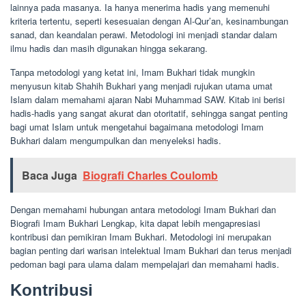
lainnya pada masanya. Ia hanya menerima hadis yang memenuhi
kriteria tertentu, seperti kesesuaian dengan Al-Qur’an, kesinambungan
sanad, dan keandalan perawi. Metodologi ini menjadi standar dalam
ilmu hadis dan masih digunakan hingga sekarang.
Tanpa metodologi yang ketat ini, Imam Bukhari tidak mungkin
menyusun kitab Shahih Bukhari yang menjadi rujukan utama umat
Islam dalam memahami ajaran Nabi Muhammad SAW. Kitab ini berisi
hadis-hadis yang sangat akurat dan otoritatif, sehingga sangat penting
bagi umat Islam untuk mengetahui bagaimana metodologi Imam
Bukhari dalam mengumpulkan dan menyeleksi hadis.
Baca Juga
Biografi Charles Coulomb
Dengan memahami hubungan antara metodologi Imam Bukhari dan
Biografi Imam Bukhari Lengkap, kita dapat lebih mengapresiasi
kontribusi dan pemikiran Imam Bukhari. Metodologi ini merupakan
bagian penting dari warisan intelektual Imam Bukhari dan terus menjadi
pedoman bagi para ulama dalam mempelajari dan memahami hadis.
Kontribusi