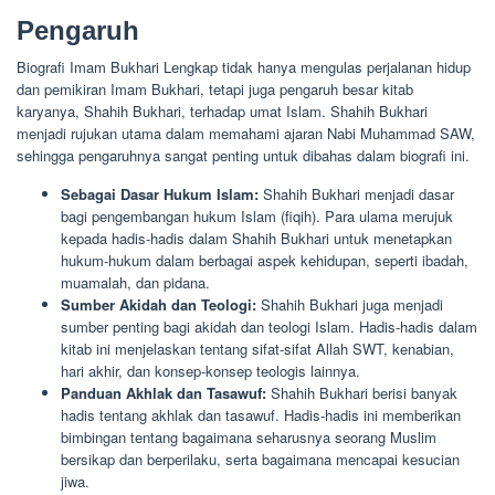
Pengaruh
Biografi Imam Bukhari Lengkap tidak hanya mengulas perjalanan hidup
dan pemikiran Imam Bukhari, tetapi juga pengaruh besar kitab
karyanya, Shahih Bukhari, terhadap umat Islam. Shahih Bukhari
menjadi rujukan utama dalam memahami ajaran Nabi Muhammad SAW,
sehingga pengaruhnya sangat penting untuk dibahas dalam biografi ini.
Sebagai Dasar Hukum Islam:
Shahih Bukhari menjadi dasar
bagi pengembangan hukum Islam (fiqih). Para ulama merujuk
kepada hadis-hadis dalam Shahih Bukhari untuk menetapkan
hukum-hukum dalam berbagai aspek kehidupan, seperti ibadah,
muamalah, dan pidana.
Sumber Akidah dan Teologi:
Shahih Bukhari juga menjadi
sumber penting bagi akidah dan teologi Islam. Hadis-hadis dalam
kitab ini menjelaskan tentang sifat-sifat Allah SWT, kenabian,
hari akhir, dan konsep-konsep teologis lainnya.
Panduan Akhlak dan Tasawuf:
Shahih Bukhari berisi banyak
hadis tentang akhlak dan tasawuf. Hadis-hadis ini memberikan
bimbingan tentang bagaimana seharusnya seorang Muslim
bersikap dan berperilaku, serta bagaimana mencapai kesucian
jiwa.