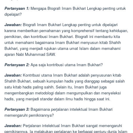
Pertanyaan 1:
Mengapa Biografi Imam Bukhari Lengkap penting untuk
dipelajari?
Jawaban:
Biografi Imam Bukhari Lengkap penting untuk dipelajari
karena memberikan pemahaman yang komprehensif tentang kehidupan,
pemikiran, dan kontribusi Imam Bukhari. Biografi ini membantu kita
untuk memahami bagaimana Imam Bukhari menyusun kitab Shahih
Bukhari, yang menjadi rujukan utama umat Islam dalam memahami
ajaran Nabi Muhammad SAW.
Pertanyaan 2:
Apa saja kontribusi utama Imam Bukhari?
Jawaban:
Kontribusi utama Imam Bukhari adalah penyusunan kitab
Shahih Bukhari, sebuah kumpulan hadis yang dianggap sebagai salah
satu kitab hadis paling sahih. Selain itu, Imam Bukhari juga
mengembangkan metodologi dalam mengumpulkan dan menyeleksi
hadis, yang menjadi standar dalam ilmu hadis hingga saat ini.
Pertanyaan 3:
Bagaimana perjalanan intelektual Imam Bukhari
memengaruhi pemikirannya?
Jawaban:
Perjalanan intelektual Imam Bukhari sangat memengaruhi
pemikirannya. Ia melakukan perjalanan ke berbagai penjuru dunia Islam