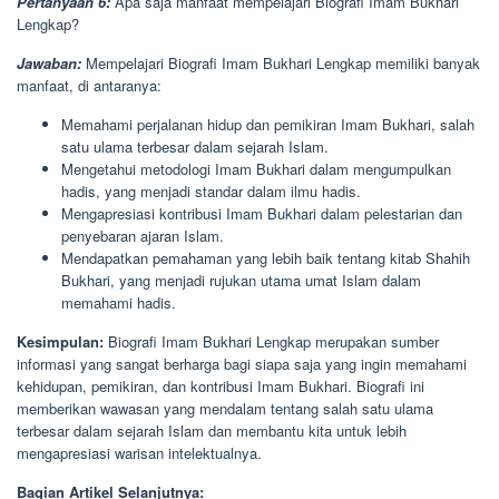
Pertanyaan 6:
Apa saja manfaat mempelajari Biografi Imam Bukhari
Lengkap?
Jawaban:
Mempelajari Biografi Imam Bukhari Lengkap memiliki banyak
manfaat, di antaranya:
Memahami perjalanan hidup dan pemikiran Imam Bukhari, salah
satu ulama terbesar dalam sejarah Islam.
Mengetahui metodologi Imam Bukhari dalam mengumpulkan
hadis, yang menjadi standar dalam ilmu hadis.
Mengapresiasi kontribusi Imam Bukhari dalam pelestarian dan
penyebaran ajaran Islam.
Mendapatkan pemahaman yang lebih baik tentang kitab Shahih
Bukhari, yang menjadi rujukan utama umat Islam dalam
memahami hadis.
Kesimpulan:
Biografi Imam Bukhari Lengkap merupakan sumber
informasi yang sangat berharga bagi siapa saja yang ingin memahami
kehidupan, pemikiran, dan kontribusi Imam Bukhari. Biografi ini
memberikan wawasan yang mendalam tentang salah satu ulama
terbesar dalam sejarah Islam dan membantu kita untuk lebih
mengapresiasi warisan intelektualnya.
Bagian Artikel Selanjutnya: