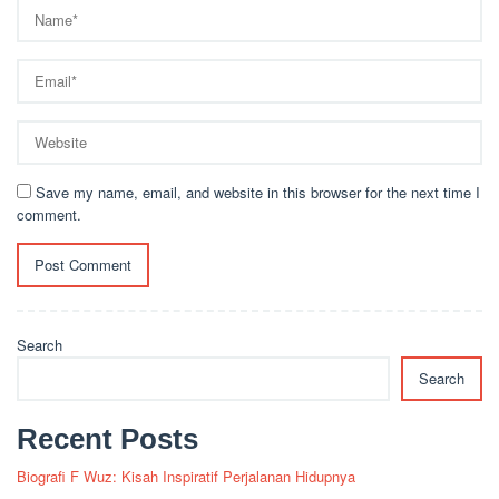
Save my name, email, and website in this browser for the next time I
comment.
Search
Search
Recent Posts
Biografi F Wuz: Kisah Inspiratif Perjalanan Hidupnya