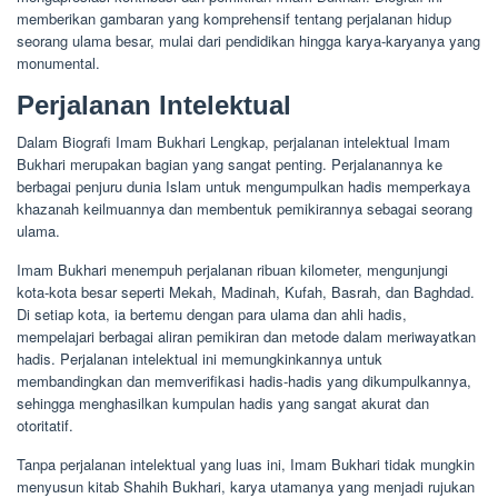
memberikan gambaran yang komprehensif tentang perjalanan hidup
seorang ulama besar, mulai dari pendidikan hingga karya-karyanya yang
monumental.
Perjalanan Intelektual
Dalam Biografi Imam Bukhari Lengkap, perjalanan intelektual Imam
Bukhari merupakan bagian yang sangat penting. Perjalanannya ke
berbagai penjuru dunia Islam untuk mengumpulkan hadis memperkaya
khazanah keilmuannya dan membentuk pemikirannya sebagai seorang
ulama.
Imam Bukhari menempuh perjalanan ribuan kilometer, mengunjungi
kota-kota besar seperti Mekah, Madinah, Kufah, Basrah, dan Baghdad.
Di setiap kota, ia bertemu dengan para ulama dan ahli hadis,
mempelajari berbagai aliran pemikiran dan metode dalam meriwayatkan
hadis. Perjalanan intelektual ini memungkinkannya untuk
membandingkan dan memverifikasi hadis-hadis yang dikumpulkannya,
sehingga menghasilkan kumpulan hadis yang sangat akurat dan
otoritatif.
Tanpa perjalanan intelektual yang luas ini, Imam Bukhari tidak mungkin
menyusun kitab Shahih Bukhari, karya utamanya yang menjadi rujukan