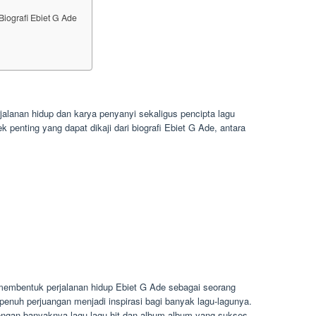
Biografi Ebiet G Ade
jalanan hidup dan karya penyanyi sekaligus pencipta lagu
 penting yang dapat dikaji dari biografi Ebiet G Ade, antara
 membentuk perjalanan hidup Ebiet G Ade sebagai seorang
enuh perjuangan menjadi inspirasi bagi banyak lagu-lagunya.
engan banyaknya lagu-lagu hit dan album-album yang sukses.