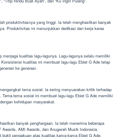
, “Titip Rindu Buat Ayah”, dan “Ku Ingin Pulang”.
lah produktivitasnya yang tinggi. Ia telah menghasilkan banyak
a. Produktivitas ini menunjukkan dedikasi dan kerja keras
p menjaga kualitas lagu-lagunya. Lagu-lagunya selalu memiliki
. Konsistensi kualitas ini membuat lagu-lagu Ebiet G Ade tetap
generasi ke generasi.
engangkat tema sosial. Ia sering menyuarakan kritik terhadap
l. Tema-tema sosial ini membuat lagu-lagu Ebiet G Ade memiliki
 dengan kehidupan masyarakat.
ghasilkan banyak penghargaan. Ia telah menerima beberapa
F Awards, AMI Awards, dan Anugerah Musik Indonesia.
 bukti pengakuan atas kualitas karya-karya Ebiet G Ade.