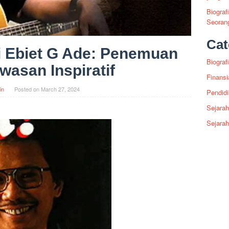
Biograf
Seoran
Cat
i Ebiet G Ade: Penemuan
Biografi
asan Inspiratif
Finansi
in
Posted on
March 27, 2024
Pendid
Sejarah
Sejara