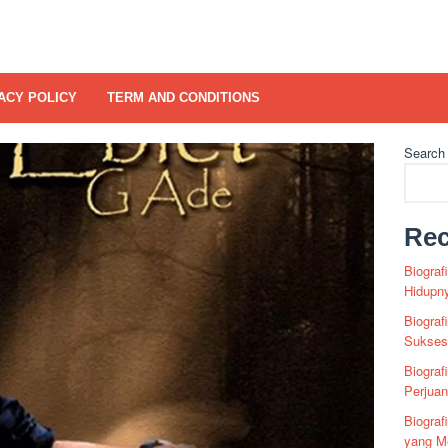
ACY POLICY
TERM AND CONDITIONS
Search
Rec
Biograf
Hidupn
Biograf
Sukses 
Biograf
Perjua
Biogra
yang Me