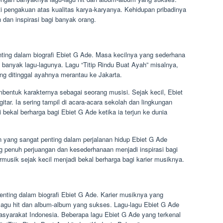
i pengakuan atas kualitas karya-karyanya. Kehidupan pribadinya
dan inspirasi bagi banyak orang.
ting dalam biografi Ebiet G Ade. Masa kecilnya yang sederhana
i banyak lagu-lagunya. Lagu “Titip Rindu Buat Ayah” misalnya,
ang ditinggal ayahnya merantau ke Jakarta.
mbentuk karakternya sebagai seorang musisi. Sejak kecil, Ebiet
tar. Ia sering tampil di acara-acara sekolah dan lingkungan
bekal berharga bagi Ebiet G Ade ketika ia terjun ke dunia
n yang sangat penting dalam perjalanan hidup Ebiet G Ade
g penuh perjuangan dan kesederhanaan menjadi inspirasi bagi
usik sejak kecil menjadi bekal berharga bagi karier musiknya.
nting dalam biografi Ebiet G Ade. Karier musiknya yang
lagu hit dan album-album yang sukses. Lagu-lagu Ebiet G Ade
asyarakat Indonesia. Beberapa lagu Ebiet G Ade yang terkenal