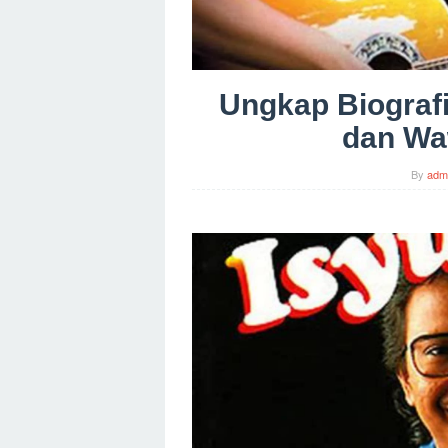
Ungkap Biograf
dan Waw
By
adm