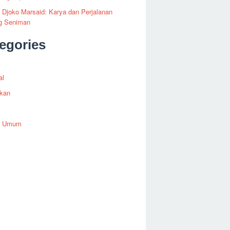
i Djoko Marsaid: Karya dan Perjalanan
g Seniman
egories
al
ikan
h Umum