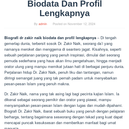
Biodata Dan Profil
Lengkapnya
By
admin
Posted on
November 12, 2024
Biografi dr zakir naik biodata dan profil lengkapnya
– Di tengah
gemerlap dunia, terbersit sosok Dr. Zakir Naik, seorang da’i yang
namanya meroket dan menggema di seantero jagat. Kisahnya, seperti
sebuah perjalanan panjang yang penuh inspirasi, dimulai dari seorang
pemuda sederhana yang haus akan ilmu pengetahuan, hingga menjadi
orator ulung yang mampu memikat jutaan hati di berbagai penjuru dunia.
Perjalanan hidup Dr. Zakir Naik, penuh liku dan tantangan, namun
diiringi semangat juang yang tak pernah padam untuk menyebarkan
pesan-pesan Islam yang penuh makna.
Dr. Zakir Naik, nama yang tak asing lagi bagi pecinta kajian Islam. Ia
dikenal sebagai seorang pemikir dan orator yang piawai, mampu
menyampaikan pesan-pesan Islam dengan lugas dan mudah dipahami.
Biografi Dr. Zakir Naik, ibarat sebuah buku yang penuh dengan pelajaran
berharga, tentang bagaimana seseorang dengan tekad yang kuat dapat
mencapai puncak kesuksesan dan memberikan manfaat bagi umat
manusia.