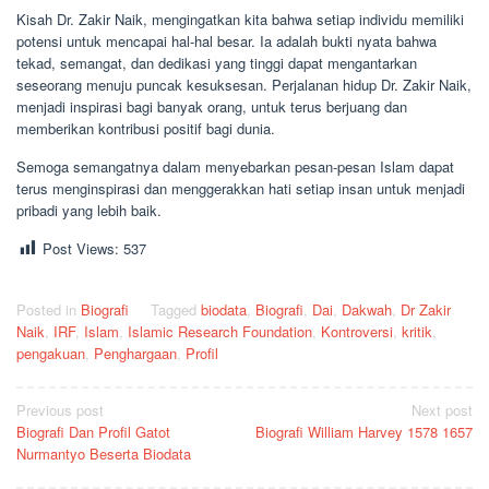
Kisah Dr. Zakir Naik, mengingatkan kita bahwa setiap individu memiliki
potensi untuk mencapai hal-hal besar. Ia adalah bukti nyata bahwa
tekad, semangat, dan dedikasi yang tinggi dapat mengantarkan
seseorang menuju puncak kesuksesan. Perjalanan hidup Dr. Zakir Naik,
menjadi inspirasi bagi banyak orang, untuk terus berjuang dan
memberikan kontribusi positif bagi dunia.
Semoga semangatnya dalam menyebarkan pesan-pesan Islam dapat
terus menginspirasi dan menggerakkan hati setiap insan untuk menjadi
pribadi yang lebih baik.
Post Views:
537
Posted in
Biografi
Tagged
biodata
,
Biografi
,
Dai
,
Dakwah
,
Dr Zakir
Naik
,
IRF
,
Islam
,
Islamic Research Foundation
,
Kontroversi
,
kritik
,
pengakuan
,
Penghargaan
,
Profil
Post
Previous post
Next post
Biografi Dan Profil Gatot
Biografi William Harvey 1578 1657
navigation
Nurmantyo Beserta Biodata