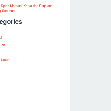
i Djoko Marsaid: Karya dan Perjalanan
g Seniman
egories
al
ikan
h Umum