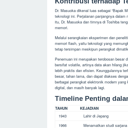
Kontribusi terhadap T
Dr. Masuoka dikenal luas sebagai “Bapak M
teknologi ini. Perjalanan panjangnya dala
itu, Dr. Masuoka dan timnya di Toshiba ten
memori.
Melalui serangkaian eksperimen dan peneliti
memori flash, yaitu teknologi yang memungk
tetap tersimpan meskipun perangkat dimati
Penemuan ini merupakan terobosan besar di
bersifat volatile, artinya data akan hilang 
lebih praktis dan efisien. Keunggulannya 
besar, tahan lama, dan dapat diakses den
berbagai perangkat elektronik modern yang 
digital, dan masih banyak lagi.
Timeline Penting dala
TAHUN
KEJADIAN
1943
Lahir di Jepang
1966
Menamatkan studi sarjana d