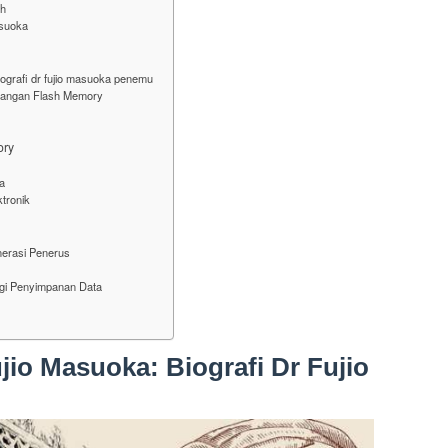
sh
asuoka
ografi dr fujio masuoka penemu
angan Flash Memory
ory
a
tronik
nerasi Penerus
gi Penyimpanan Data
jio Masuoka: Biografi Dr Fujio