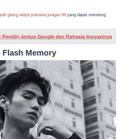
grafi gilang widya pramana juragan 99
yang dapat menolong
: Pendiri Jenius Google dan Rahasia Inovasinya
 Flash Memory