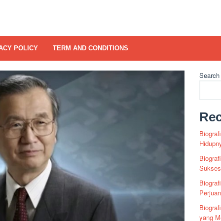
ACY POLICY
TERM AND CONDITIONS
Search
Rec
Biograf
Hidupn
Biograf
Sukses 
Biograf
Perjua
Biogra
yang Me