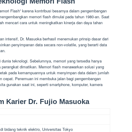
eknologi Memori Flash
emori Flash” karena kontribusi besarnya dalam pengembangan
m mengembangkan memori flash dimulai pada tahun 1980-an. Saat
gah mencari cara untuk meningkatkan kinerja dan daya tahan
an intensif, Dr. Masuoka berhasil menemukan prinsip dasar dari
inkan penyimpanan data secara non-volatile, yang berarti data
kan.
 dunia teknologi. Sebelumnya, memori yang tersedia hanya
jika perangkat dimatikan. Memori flash menawarkan solusi yang
terletak pada kemampuannya untuk menyimpan data dalam jumlah
gan cepat. Penemuan ini membuka jalan bagi pengembangan
kita gunakan saat ini, seperti smartphone, komputer, kamera
m Karier Dr. Fujio Masuoka
i bidang teknik elektro, Universitas Tokyo