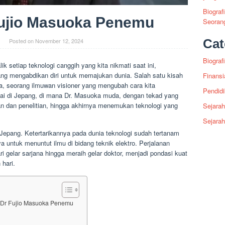
Biograf
Fujio Masuoka Penemu
Seoran
Cat
Posted on
November 12, 2024
Biografi
lik setiap teknologi canggih yang kita nikmati saat ini,
yang mengabdikan diri untuk memajukan dunia. Salah satu kisah
Finansi
ka, seorang ilmuwan visioner yang mengubah cara kita
Pendid
ai di Jepang, di mana Dr. Masuoka muda, dengan tekad yang
n dan penelitian, hingga akhirnya menemukan teknologi yang
Sejarah
Sejara
 Jepang. Ketertarikannya pada dunia teknologi sudah tertanam
 untuk menuntut ilmu di bidang teknik elektro. Perjalanan
 gelar sarjana hingga meraih gelar doktor, menjadi pondasi kuat
hari.
fi Dr Fujio Masuoka Penemu