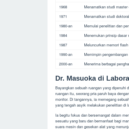
1968
Menamatkan studi master di
1971
Menamatkan studi doktoral 
1980-an
Memulai penelitian dan pe
1984
Menemukan prinsip dasar 
1987
Meluncurkan memori flash 
1990-an
Memimpin pengembangan be
2000-an
Menerima berbagai penghar
Dr. Masuoka di Labor
Bayangkan sebuah ruangan yang dipenuhi de
ruangan itu, seorang pria paruh baya denga
monitor. Di tangannya, ia memegang sebuah 
yang tengah asyik melakukan penelitian di 
Ia begitu fokus dan bersemangat dalam men
sesuatu yang baru dan bermanfaat bagi manu
suara mesin dan gesekan alat yang menunj