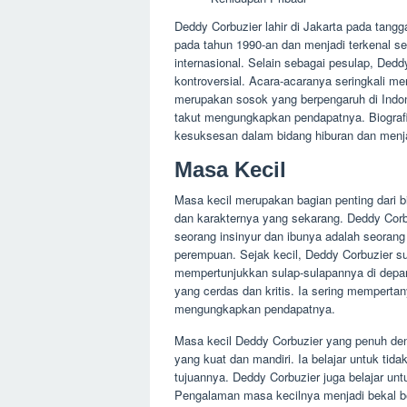
Deddy Corbuzier lahir di Jakarta pada tang
pada tahun 1990-an dan menjadi terkenal s
internasional. Selain sebagai pesulap, Dedd
kontroversial. Acara-acaranya seringkali men
merupakan sosok yang berpengaruh di Indones
takut mengungkapkan pendapatnya. Biografin
kesuksesan dalam bidang hiburan dan menjad
Masa Kecil
Masa kecil merupakan bagian penting dari 
dan karakternya yang sekarang. Deddy Corbu
seorang insinyur dan ibunya adalah seorang
perempuan. Sejak kecil, Deddy Corbuzier su
mempertunjukkan sulap-sulapannya di depa
yang cerdas dan kritis. Ia sering mempertan
mengungkapkan pendapatnya.
Masa kecil Deddy Corbuzier yang penuh de
yang kuat dan mandiri. Ia belajar untuk ti
tujuannya. Deddy Corbuzier juga belajar un
Pengalaman masa kecilnya menjadi bekal be