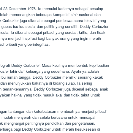
gal 28 Desember 1976. Ia memulai kariernya sebagai pesulap
etelah memenangkan beberapa kompetisi sihir nasional dan
y Corbuzier juga dikenal sebagai pembawa acara televisi yang
gupas isu-isu sosial dan politik yang sensitif. Deddy Corbuzier
ia. Ia dikenal sebagai pribadi yang cerdas, kritis, dan tidak
ya menjadi inspirasi bagi banyak orang yang ingin meraih
i pribadi yang berintegritas.
biografi Deddy Corbuzier. Masa kecilnya membentuk kepribadian
zier lahir dari keluarga yang sederhana. Ayahnya adalah
 ibu rumah tangga. Deddy Corbuzier memiliki seorang kakak
dah menunjukkan bakatnya di bidang sulap. Ia sering
n teman-temannya. Deddy Corbuzier juga dikenal sebagai anak
yakan hal-hal yang tidak masuk akal dan tidak takut untuk
ngan tantangan dan keterbatasan membuatnya menjadi pribadi
dak mudah menyerah dan selalu berusaha untuk mencapai
tuk menghargai pentingnya pendidikan dan pengetahuan.
rharga bagi Deddy Corbuzier untuk meraih kesuksesan di