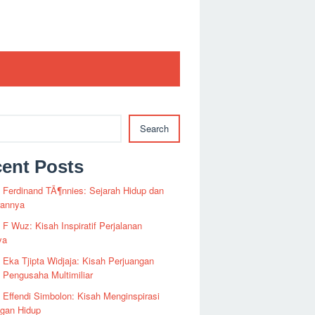
Search
ent Posts
i Ferdinand TÃ¶nnies: Sejarah Hidup dan
rannya
i F Wuz: Kisah Inspiratif Perjalanan
ya
i Eka Tjipta Widjaja: Kisah Perjuangan
Pengusaha Multimiliar
i Effendi Simbolon: Kisah Menginspirasi
ngan Hidup