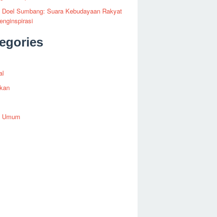
fi Doel Sumbang: Suara Kebudayaan Rakyat
nginspirasi
egories
al
ikan
h Umum