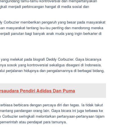
uk mengundang tamu-tamu kontroversial dan mempertanyakan
gkali menjadi perbincangan hangat di media sosial dan
ddy Corbuzier memberikan pengaruh yang besar pada masyarakat
n masyarakat tentang isu-isu penting dan mendorong mereka
 menjadi panutan bagi banyak anak muda yang ingin berkarier di
 yang melekat pada biografi Deddy Corbuzier. Gaya bicaranya
nnya sosok yang kontroversial sekaligus disegani di Indonesia.
lui perjalanan hidupnya dan pengalamannya di berbagai bidang,
ersaudara Pendiri Adidas Dan Puma
rbiasa berbicara dengan percaya diri dan tegas. Ia tidak takut
ntang pandangan orang lain. Gaya bicara ini juga terbawa ke
y Corbuzier seringkali melontarkan pertanyaan-pertanyaan tajam
 pemerintah atau pendapat para tamunya.