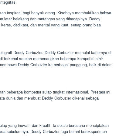
ntegritas.
kan inspirasi bagi banyak orang. Kisahnya membuktikan bahwa
un latar belakang dan tantangan yang dihadapinya. Deddy
eras, dedikasi, dan mental yang kuat, setiap orang bisa
biografi Deddy Corbuzier. Deddy Corbuzier memulai kariernya di
di terkenal setelah memenangkan beberapa kompetisi sihir
a membawa Deddy Corbuzier ke berbagai panggung, baik di dalam
 beberapa kompetisi sulap tingkat internasional. Prestasi ini
ta dunia dan membuat Deddy Corbuzier dikenal sebagai
lap yang inovatif dan kreatif. Ia selalu berusaha menciptakan
 ada sebelumnya. Deddy Corbuzier juga berani bereksperimen