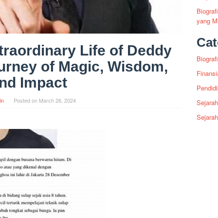
Biogra
yang Me
Cat
traordinary Life of Deddy
Biografi
urney of Magic, Wisdom,
Finansi
nd Impact
Pendid
in
Posted on
March 26, 2024
Sejarah
Sejara