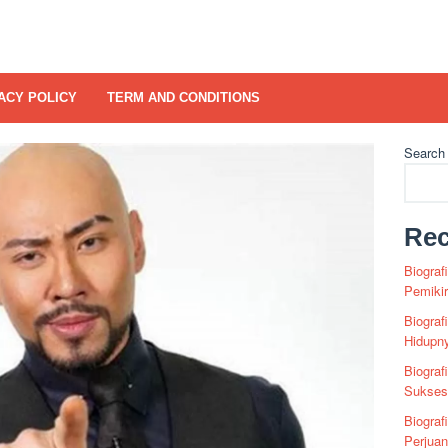
ACY POLICY
TERM AND CONDITIONS
Search
Rec
Biograf
Pemiki
Biograf
Hidupn
Biograf
Sukses 
Biograf
Perjua