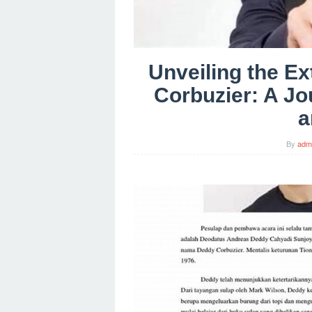
Unveiling the Ex
Corbuzier: A Jo
a
By
adm