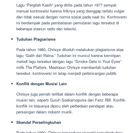
Lagu “Pergilah Kasih” yang dirilis pada tahun 1977 sempat
menuai kontroversi karena liriknya yang dianggap terlalu vulgar
dan tidak sesuai dengan norma sosial pada saat itu. Kontroversi
ini berdampak pada pembatasan pemutaran lagu tersebut di
beberapa stasiun radio dan televisi.
Tuduhan Plagiarisme
Pada tahun 1980, Chrisye dituduh melakukan plagiarisme atas
lagu “Galih dan Ratna.” Tuduhan ini muncul karena kemiripan
melodi lagu tersebut dengan lagu “Smoke Gets in Your Eyes”
milik The Platters. Meskipun Chrisye membantah tuduhan
tersebut, kontroversi ini tetap menjadi perbincangan publik.
Konflik dengan Musisi Lain
Chrisye juga pernah terlibat dalam konflik dengan beberapa
musisi lain, seperti Guruh Soekarnoputra dan Fariz RM. Konflik-
konflik ini biasanya dipicu oleh perbedaan pendapat atau
persaingan dalam industri musik.
Skandal Perselingkuhan
Pada tahun 1990, Chrisye tersandung skandal perselingkuhan