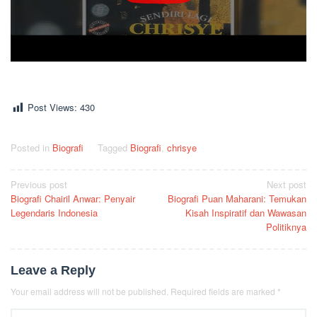
Post Views:
430
Posted in
Biografi
Tagged
Biografi
,
chrisye
Post
Previous post
Next post
Biografi Chairil Anwar: Penyair
Biografi Puan Maharani: Temukan
navigation
Legendaris Indonesia
Kisah Inspiratif dan Wawasan
Politiknya
Leave a Reply
Your email address will not be published.
Required fields are marked
*