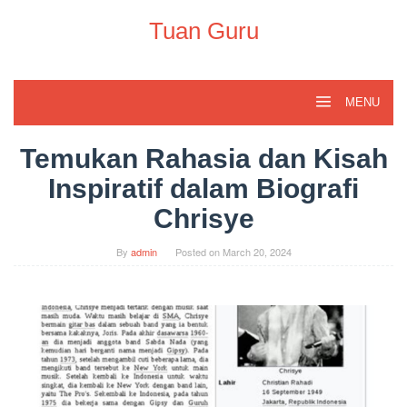
Skip
to
Tuan Guru
content
MENU
Temukan Rahasia dan Kisah
Inspiratif dalam Biografi
Chrisye
By
admin
Posted on
March 20, 2024