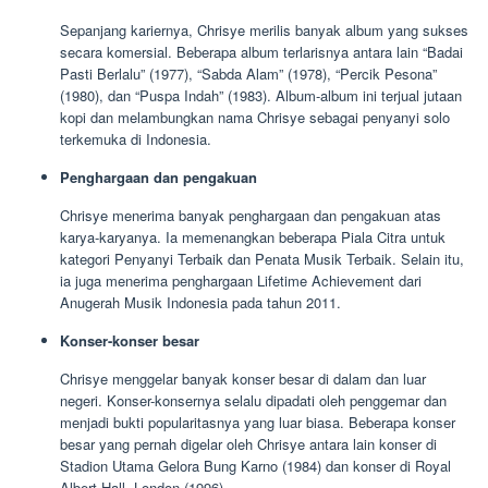
Sepanjang kariernya, Chrisye merilis banyak album yang sukses
secara komersial. Beberapa album terlarisnya antara lain “Badai
Pasti Berlalu” (1977), “Sabda Alam” (1978), “Percik Pesona”
(1980), dan “Puspa Indah” (1983). Album-album ini terjual jutaan
kopi dan melambungkan nama Chrisye sebagai penyanyi solo
terkemuka di Indonesia.
Penghargaan dan pengakuan
Chrisye menerima banyak penghargaan dan pengakuan atas
karya-karyanya. Ia memenangkan beberapa Piala Citra untuk
kategori Penyanyi Terbaik dan Penata Musik Terbaik. Selain itu,
ia juga menerima penghargaan Lifetime Achievement dari
Anugerah Musik Indonesia pada tahun 2011.
Konser-konser besar
Chrisye menggelar banyak konser besar di dalam dan luar
negeri. Konser-konsernya selalu dipadati oleh penggemar dan
menjadi bukti popularitasnya yang luar biasa. Beberapa konser
besar yang pernah digelar oleh Chrisye antara lain konser di
Stadion Utama Gelora Bung Karno (1984) dan konser di Royal
Albert Hall, London (1996).