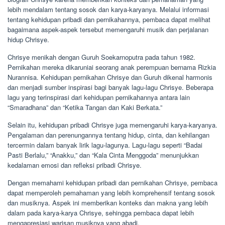
lebih mendalam tentang sosok dan karya-karyanya. Melalui informasi
tentang kehidupan pribadi dan pernikahannya, pembaca dapat melihat
bagaimana aspek-aspek tersebut memengaruhi musik dan perjalanan
hidup Chrisye.
Chrisye menikah dengan Guruh Soekarnoputra pada tahun 1982.
Pernikahan mereka dikaruniai seorang anak perempuan bernama Rizkia
Nurannisa. Kehidupan pernikahan Chrisye dan Guruh dikenal harmonis
dan menjadi sumber inspirasi bagi banyak lagu-lagu Chrisye. Beberapa
lagu yang terinspirasi dari kehidupan pernikahannya antara lain
“Smaradhana” dan “Ketika Tangan dan Kaki Berkata.”
Selain itu, kehidupan pribadi Chrisye juga memengaruhi karya-karyanya.
Pengalaman dan perenungannya tentang hidup, cinta, dan kehilangan
tercermin dalam banyak lirik lagu-lagunya. Lagu-lagu seperti “Badai
Pasti Berlalu,” “Anakku,” dan “Kala Cinta Menggoda” menunjukkan
kedalaman emosi dan refleksi pribadi Chrisye.
Dengan memahami kehidupan pribadi dan pernikahan Chrisye, pembaca
dapat memperoleh pemahaman yang lebih komprehensif tentang sosok
dan musiknya. Aspek ini memberikan konteks dan makna yang lebih
dalam pada karya-karya Chrisye, sehingga pembaca dapat lebih
mengapresiasi warisan musiknya yang abadi.