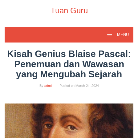
Skip
to
Tuan Guru
content
MENU
Kisah Genius Blaise Pascal:
Penemuan dan Wawasan
yang Mengubah Sejarah
By
admin
Posted on
March 21, 2024