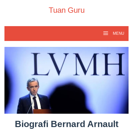
Skip
to
Tuan Guru
content
MENU
Biografi Bernard Arnault