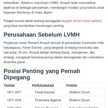
terhentikan. Sebelum memimpin LVMH, Arnault telah menorehkan
jejaknya di berbagai perusahaan, membangun fondasi yang kokoh untuk
kejayaan bisnisnya di masa depan.
Pelajari secara detail tentang keunggulan
biografi alfred russel wallace
yang bisa memberikan keuntungan penting.
Perusahaan Sebelum LVMH
Perjalanan karier Bernard Arnault dimulai di perusahaan konstruksi milik
keluarganya, Ferret-Savinel, yang bergerak di bidang konstruksi dan
real estat. Di sini, Arnault belajar tentang bisnis, manajemen, dan
strategi, mengasah kemampuannya dalam bernegosiasi dan memahami
dinamika pasar.
Posisi Penting yang Pernah
Dipegang
TAHUN
PERUSAHAAN
POSISI
1971-1977
Ferret-Savinel
Direktur Umum
1977-1979
Financière Agache
Direktur Umum
1979-1984
Groupe Boussac
Ketua Dewan Direksi