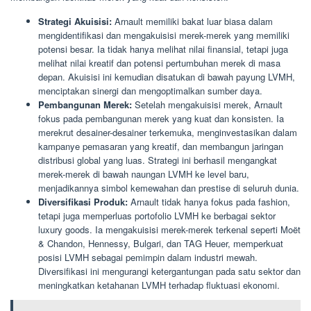
Strategi Akuisisi:
Arnault memiliki bakat luar biasa dalam
mengidentifikasi dan mengakuisisi merek-merek yang memiliki
potensi besar. Ia tidak hanya melihat nilai finansial, tetapi juga
melihat nilai kreatif dan potensi pertumbuhan merek di masa
depan. Akuisisi ini kemudian disatukan di bawah payung LVMH,
menciptakan sinergi dan mengoptimalkan sumber daya.
Pembangunan Merek:
Setelah mengakuisisi merek, Arnault
fokus pada pembangunan merek yang kuat dan konsisten. Ia
merekrut desainer-desainer terkemuka, menginvestasikan dalam
kampanye pemasaran yang kreatif, dan membangun jaringan
distribusi global yang luas. Strategi ini berhasil mengangkat
merek-merek di bawah naungan LVMH ke level baru,
menjadikannya simbol kemewahan dan prestise di seluruh dunia.
Diversifikasi Produk:
Arnault tidak hanya fokus pada fashion,
tetapi juga memperluas portofolio LVMH ke berbagai sektor
luxury goods. Ia mengakuisisi merek-merek terkenal seperti Moët
& Chandon, Hennessy, Bulgari, dan TAG Heuer, memperkuat
posisi LVMH sebagai pemimpin dalam industri mewah.
Diversifikasi ini mengurangi ketergantungan pada satu sektor dan
meningkatkan ketahanan LVMH terhadap fluktuasi ekonomi.