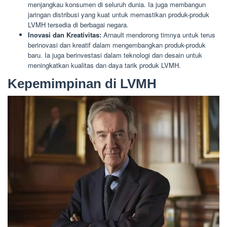
menjangkau konsumen di seluruh dunia. Ia juga membangun
jaringan distribusi yang kuat untuk memastikan produk-produk
LVMH tersedia di berbagai negara.
Inovasi dan Kreativitas:
Arnault mendorong timnya untuk terus
berinovasi dan kreatif dalam mengembangkan produk-produk
baru. Ia juga berinvestasi dalam teknologi dan desain untuk
meningkatkan kualitas dan daya tarik produk LVMH.
Kepemimpinan di LVMH