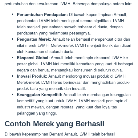
pertumbuhan dan kesuksesan LVMH. Beberapa dampaknya antara lain:
Pertumbuhan Pendapatan:
Di bawah kepemimpinan Arnault,
pendapatan LVMH telah meningkat secara signifikan. LVMH
telah menjadi perusahaan mewah terbesar di dunia, dengan
pendapatan yang melampaui pesaingnya.
Penguatan Merek:
Arnault telah berhasil memperkuat citra dan
nilai merek LVMH. Merek-merek LVMH menjadi ikonik dan dicari
oleh konsumen di seluruh dunia.
Ekspansi Global:
Arnault telah memimpin ekspansi LVMH ke
pasar global. LVMH kini memiliki kehadiran yang kuat di berbagai
negara dan benua, menjangkau konsumen di seluruh dunia.
Inovasi Produk:
Arnault mendorong inovasi produk di LVMH.
Merek-merek LVMH terus berinovasi dan menghadirkan produk-
produk baru yang menarik dan inovatif.
Keunggulan Kompetitif:
Arnault telah membangun keunggulan
kompetitif yang kuat untuk LVMH. LVMH menjadi pemimpin di
industri mewah, dengan reputasi yang kuat dan loyalitas
pelanggan yang tinggi.
Contoh Merek yang Berhasil
Di bawah kepemimpinan Bernard Arnault, LVMH telah berhasil