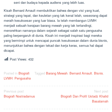
seni dan budaya kepada audiens yang lebih luas.
Kisah Bernard Arnault membuktikan bahwa dengan visi yang kuat,
strategi yang tepat, dan keuletan yang tak kenal lelah, seseorang dapat
meraih kesuksesan yang luar biasa. Ia telah membangun LVMH
menjadi sebuah kerajaan barang mewah yang tak tertandingi,
menorehkan namanya dalam sejarah sebagai salah satu pengusaha
paling berpengaruh di dunia. Kisah ini menjadi inspirasi bagi mereka
yang bermimpi untuk mencapai puncak kesuksesan dalam dunia bisnis,
menunjukkan bahwa dengan tekad dan kerja keras, semua hal dapat
dicapai.
Post Views:
432
Posted in
Biografi
Tagged
Barang Mewah
,
Bernard Arnault
,
Bisnis
,
LVMH
,
Pengusaha
Post
Previous post
Next post
Biografi Nostradamus
Biografi Dan Profil Ustadz Khalid
navigation
Basalamah