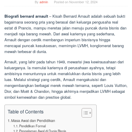
By
admin
Posted on
November 12, 2024
Biografi bernard arnault
– Kisah Bernard Arnault adalah sebuah bukti
bagaimana seorang pria yang berasal dari keluarga pengusaha real
estat di Prancis, mampu meretas jalan menuju puncak dunia bisnis dan
menjadi raja barang mewah. Dari awal kariernya yang sederhana,
Arnault dengan cerdik membangun imperium bisnisnya hingga
mencapai puncak kesuksesan, memimpin LVMH, konglomerat barang
mewah terbesar di dunia.
Arnault, yang lahir pada tahun 1949, mewarisi jiwa kewirausahaan dari
keluarganya. Ia memulai kariernya di perusahaan ayahnya, tetapi
ambisinya menuntunnya untuk menaklukkan dunia bisnis yang lebih
luas. Melalui strategi yang cerdik, Arnault mengakuisisi dan
mengembangkan berbagai merek mewah ternama, seperti Louis Vuitton,
Dior, dan Moët & Chandon, hingga akhirnya menjadikan LVMH sebagai
simbol kemewahan dan prestise global.
Table of Contents
Masa Awal dan Pendidikan
Pendidikan Formal
Pengalaman Awal di Dunia Bisnis