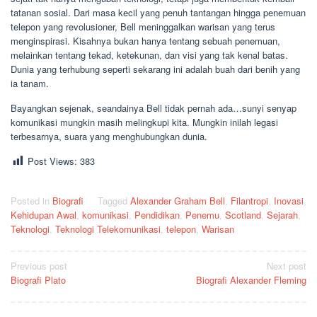
tatanan sosial. Dari masa kecil yang penuh tantangan hingga penemuan
telepon yang revolusioner, Bell meninggalkan warisan yang terus
menginspirasi. Kisahnya bukan hanya tentang sebuah penemuan,
melainkan tentang tekad, ketekunan, dan visi yang tak kenal batas.
Dunia yang terhubung seperti sekarang ini adalah buah dari benih yang
ia tanam.
Bayangkan sejenak, seandainya Bell tidak pernah ada…sunyi senyap
komunikasi mungkin masih melingkupi kita. Mungkin inilah legasi
terbesarnya, suara yang menghubungkan dunia.
Post Views:
383
Posted in
Biografi
Tagged
Alexander Graham Bell
,
Filantropi
,
Inovasi
,
Kehidupan Awal
,
komunikasi
,
Pendidikan
,
Penemu
,
Scotland
,
Sejarah
,
Teknologi
,
Teknologi Telekomunikasi
,
telepon
,
Warisan
Post
Previous post
Next post
Biografi Plato
Biografi Alexander Fleming
navigation