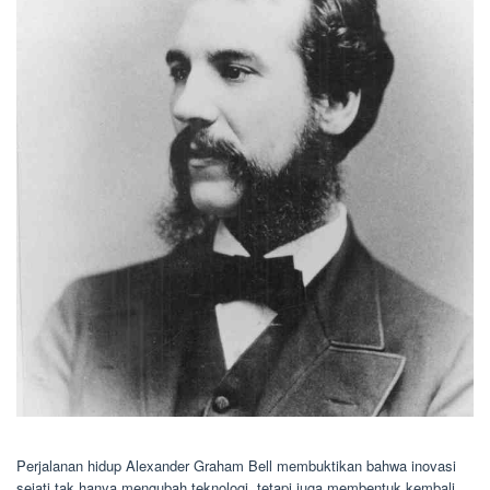
Perjalanan hidup Alexander Graham Bell membuktikan bahwa inovasi
sejati tak hanya mengubah teknologi, tetapi juga membentuk kembali