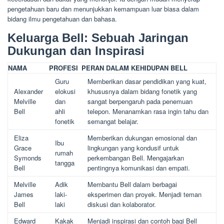
pengetahuan baru dan menunjukkan kemampuan luar biasa dalam
bidang ilmu pengetahuan dan bahasa.
Keluarga Bell: Sebuah Jaringan
Dukungan dan Inspirasi
NAMA
PROFESI
PERAN DALAM KEHIDUPAN BELL
Guru
Memberikan dasar pendidikan yang kuat,
Alexander
elokusi
khususnya dalam bidang fonetik yang
Melville
dan
sangat berpengaruh pada penemuan
Bell
ahli
telepon. Menanamkan rasa ingin tahu dan
fonetik
semangat belajar.
Eliza
Memberikan dukungan emosional dan
Ibu
Grace
lingkungan yang kondusif untuk
rumah
Symonds
perkembangan Bell. Mengajarkan
tangga
Bell
pentingnya komunikasi dan empati.
Melville
Adik
Membantu Bell dalam berbagai
James
laki-
eksperimen dan proyek. Menjadi teman
Bell
laki
diskusi dan kolaborator.
Edward
Kakak
Menjadi inspirasi dan contoh bagi Bell