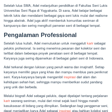
Setelah lulus SMA, Adel melanjutkan pendidikan di Fakultas Seni Lukis
Universitas Seni Rupa di Yogyakarta. Di sana, Adel belajar berbagai
teknik lukis dan mendalami berbagai gaya seni lukis mulai dari realisme
hingga abstrak. Adel juga aktif membentuk komunitas seniman di
kampusnya dan sering mengikuti pameran seni di berbagai tempat.
Pengalaman Professional
Setelah lulus kuliah, Adel memutuskan untuk menggeluti
karir
sebagai
pelukis profesional. Ia sering menerima pesanan dari kolektor seni dan
terlibat dalam beberapa proyek penataan seni di berbagai tempat.
Karyanya juga sering dipamerkan di berbagai galeri seni di Indonesia.
Adel terkenal dengan lukisan yang penuh warna dan imajinatif. Setiap
karyanya memiliki gaya yang khas dan mampu membius para penikmat
seni. Karya-karyanya banyak mengambil
inspirasi
dari alam dan
kehidupan sehari-hari, sehingga mampu memberikan sudut pandang
yang unik dan berbeda.
Melalui biografi Adel sebagai pelukis, dapat dipelajari tentang perjalanan
karir
seorang seniman, mulai dari minat sejak kecil hingga meraih
kesuksesan di bidang yang diimpikan. Sedangkan bagi penggemar seni,
dapat menjadikan karya Adel sebagai
inspirasi
atau bahkan koleksi seni