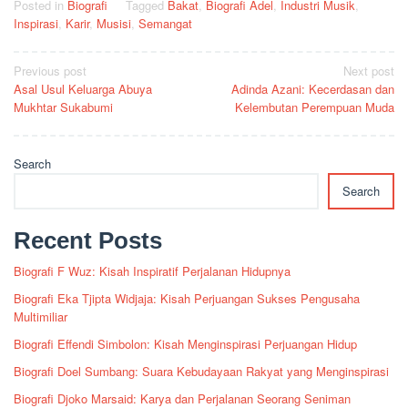
Posted in
Biografi
Tagged
Bakat
,
Biografi Adel
,
Industri Musik
,
Inspirasi
,
Karir
,
Musisi
,
Semangat
Post
Previous post
Next post
Asal Usul Keluarga Abuya
Adinda Azani: Kecerdasan dan
navigation
Mukhtar Sukabumi
Kelembutan Perempuan Muda
Search
Search
Recent Posts
Biografi F Wuz: Kisah Inspiratif Perjalanan Hidupnya
Biografi Eka Tjipta Widjaja: Kisah Perjuangan Sukses Pengusaha
Multimiliar
Biografi Effendi Simbolon: Kisah Menginspirasi Perjuangan Hidup
Biografi Doel Sumbang: Suara Kebudayaan Rakyat yang Menginspirasi
Biografi Djoko Marsaid: Karya dan Perjalanan Seorang Seniman