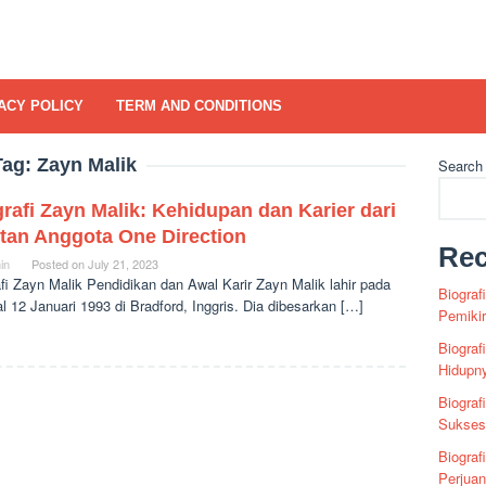
ACY POLICY
TERM AND CONDITIONS
Tag:
Zayn Malik
Search
rafi Zayn Malik: Kehidupan dan Karier dari
tan Anggota One Direction
Rec
in
Posted on
July 21, 2023
fi Zayn Malik Pendidikan dan Awal Karir Zayn Malik lahir pada
Biograf
l 12 Januari 1993 di Bradford, Inggris. Dia dibesarkan […]
Pemiki
Biograf
Hidupn
Biograf
Sukses 
Biograf
Perjua