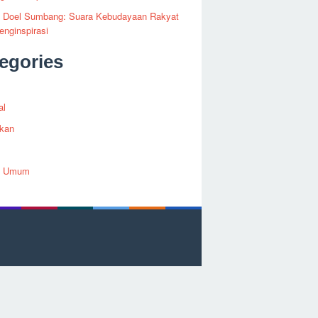
fi Doel Sumbang: Suara Kebudayaan Rakyat
nginspirasi
egories
al
ikan
h Umum