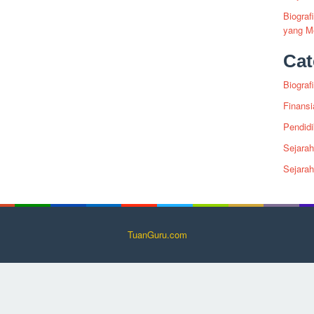
Biogra
yang Me
Cat
Biografi
Finansi
Pendid
Sejarah
Sejara
TuanGuru.com