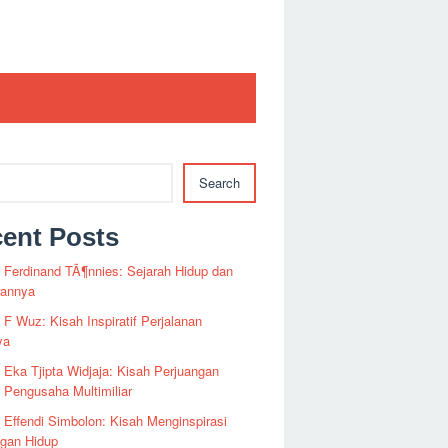
Search
ent Posts
i Ferdinand TÃ¶nnies: Sejarah Hidup dan
rannya
i F Wuz: Kisah Inspiratif Perjalanan
ya
i Eka Tjipta Widjaja: Kisah Perjuangan
Pengusaha Multimiliar
i Effendi Simbolon: Kisah Menginspirasi
ngan Hidup