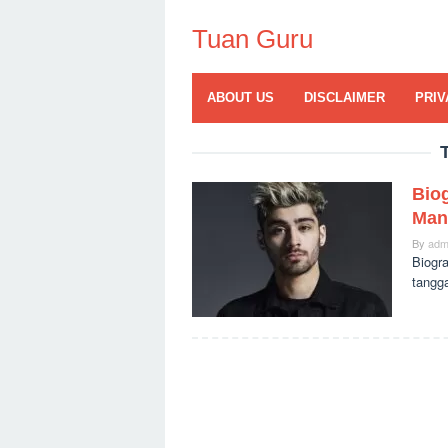
Skip
to
Tuan Guru
content
ABOUT US
DISCLAIMER
PRIV
Biog
Man
By
adm
Biogra
tangga