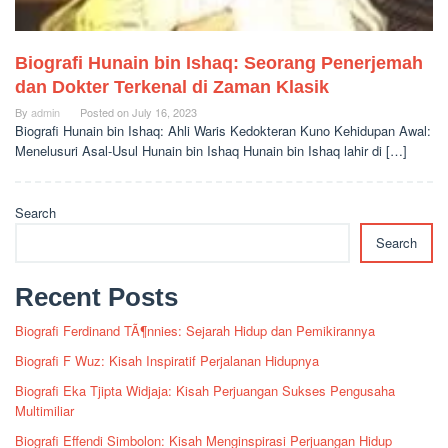
Biografi Hunain bin Ishaq: Seorang Penerjemah
dan Dokter Terkenal di Zaman Klasik
By
admin
Posted on
July 16, 2023
Biografi Hunain bin Ishaq: Ahli Waris Kedokteran Kuno Kehidupan Awal:
Menelusuri Asal-Usul Hunain bin Ishaq Hunain bin Ishaq lahir di […]
Search
Search
Recent Posts
Biografi Ferdinand TÃ¶nnies: Sejarah Hidup dan Pemikirannya
Biografi F Wuz: Kisah Inspiratif Perjalanan Hidupnya
Biografi Eka Tjipta Widjaja: Kisah Perjuangan Sukses Pengusaha
Multimiliar
Biografi Effendi Simbolon: Kisah Menginspirasi Perjuangan Hidup