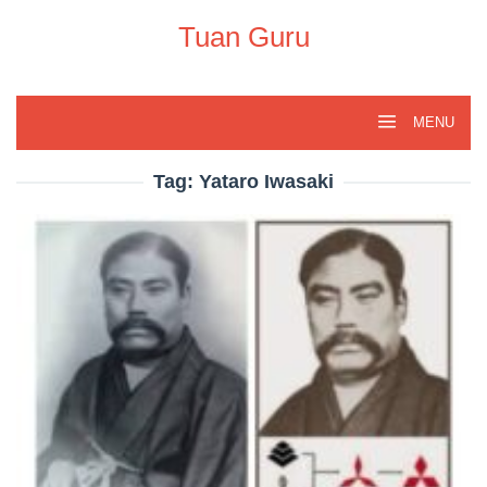
Skip
to
Tuan Guru
content
MENU
Tag:
Yataro Iwasaki