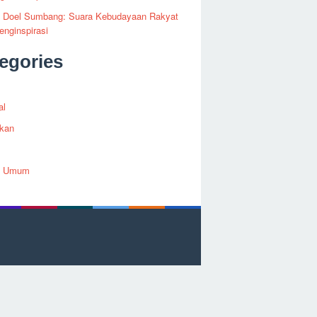
fi Doel Sumbang: Suara Kebudayaan Rakyat
nginspirasi
egories
al
ikan
h Umum