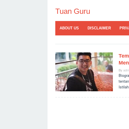
Skip
to
Tuan Guru
content
ABOUT US
DISCLAIMER
PRIV
Tem
Men
By
adm
Biogra
tenta
Istila