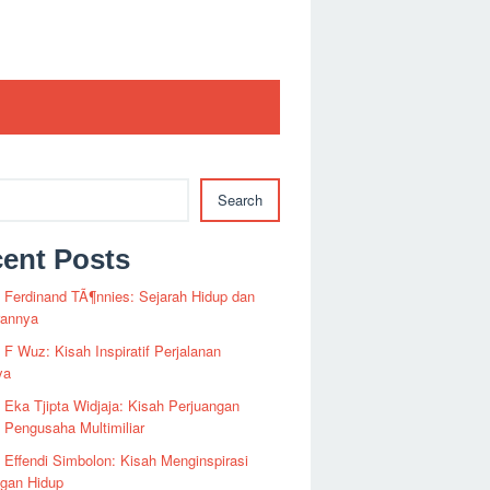
Search
ent Posts
i Ferdinand TÃ¶nnies: Sejarah Hidup dan
rannya
i F Wuz: Kisah Inspiratif Perjalanan
ya
i Eka Tjipta Widjaja: Kisah Perjuangan
Pengusaha Multimiliar
i Effendi Simbolon: Kisah Menginspirasi
ngan Hidup