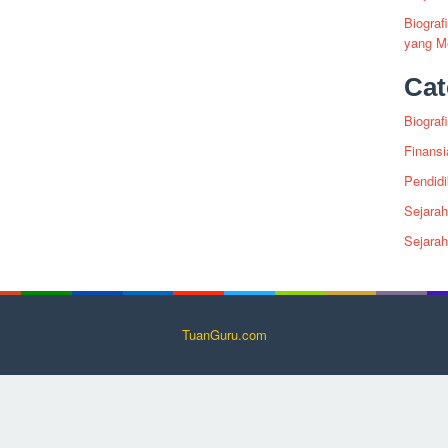
Biogra
yang Me
Cat
Biografi
Finansi
Pendid
Sejarah
Sejara
TuanGuru.com