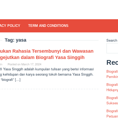
ACY POLICY
TERM AND CONDITIONS
Tag:
yasa
Search
ukan Rahasia Tersembunyi dan Wawasan
gejutkan dalam Biografi Yasa Singgih
Rec
in
Posted on
March 17, 2024
fi Yasa Singgih adalah kumpulan tulisan yang berisi informasi
Biograf
ng kehidupan dan karya seorang tokoh bernama Yasa Singgih.
Pemiki
h “biografi” […]
Biograf
Hidupn
Biograf
Sukses 
Biograf
Perjua