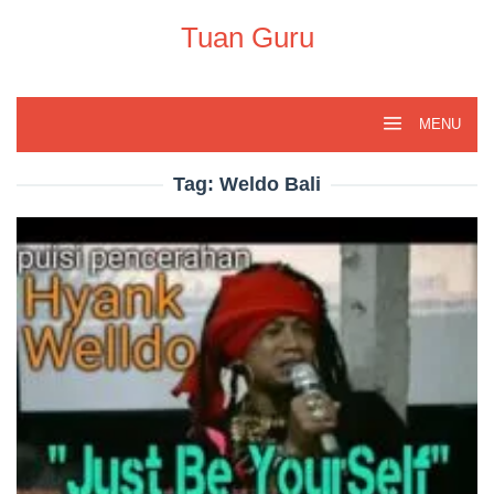
Skip
to
Tuan Guru
content
MENU
Tag:
Weldo Bali