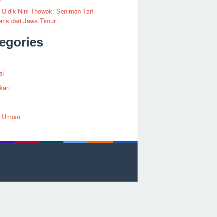
i Didik Nini Thowok: Seniman Tari
ris dari Jawa Timur
egories
al
ikan
h Umum