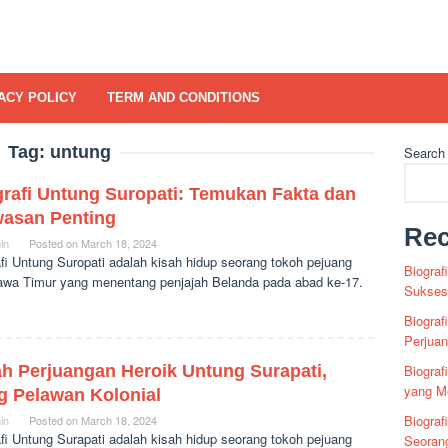
ACY POLICY
TERM AND CONDITIONS
Tag:
untung
Search
grafi Untung Suropati: Temukan Fakta dan
asan Penting
Rec
in
Posted on
March 18, 2024
fi Untung Suropati adalah kisah hidup seorang tokoh pejuang
Biograf
Jawa Timur yang menentang penjajah Belanda pada abad ke-17.
Sukses 
Biograf
Perjua
ah Perjuangan Heroik Untung Surapati,
Biogra
yang Me
g Pelawan Kolonial
Biograf
in
Posted on
March 18, 2024
fi Untung Surapati adalah kisah hidup seorang tokoh pejuang
Seoran