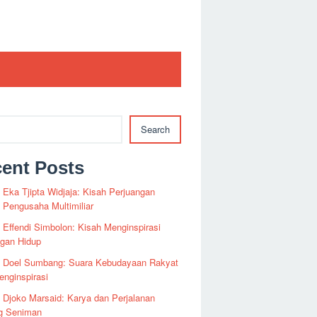
Search
ent Posts
i Eka Tjipta Widjaja: Kisah Perjuangan
Pengusaha Multimiliar
i Effendi Simbolon: Kisah Menginspirasi
ngan Hidup
fi Doel Sumbang: Suara Kebudayaan Rakyat
nginspirasi
i Djoko Marsaid: Karya dan Perjalanan
g Seniman