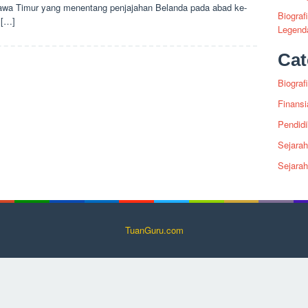
Jawa Timur yang menentang penjajahan Belanda pada abad ke-
Biograf
 […]
Legenda
Cat
Biografi
Finansi
Pendid
Sejarah
Sejara
TuanGuru.com