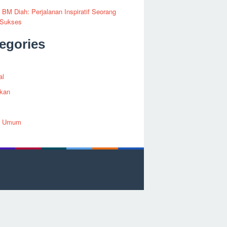
i BM Diah: Perjalanan Inspiratif Seorang
 Sukses
egories
al
ikan
h Umum