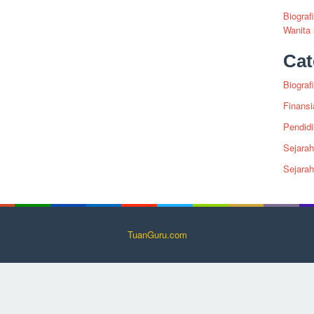
Biograf
Wanita
Cat
Biografi
Finansi
Pendid
Sejarah
Sejara
TuanGuru.com