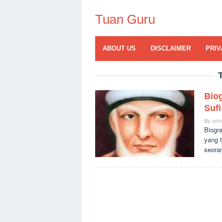
Skip
to
Tuan Guru
content
ABOUT US
DISCLAIMER
PRIV
Biog
Sufi
By
adm
Biogra
yang 
seora