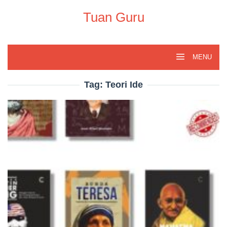
Skip
to
Tuan Guru
content
MENU
Tag:
Teori Ide