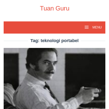
Skip
to
Tuan Guru
content
MENU
Tag:
teknologi portabel